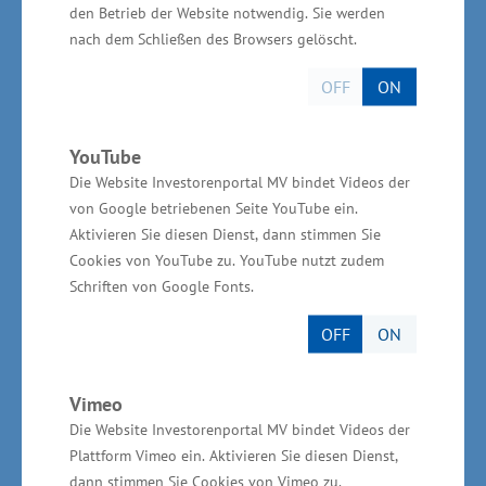
gesteigert und Kooperationsmöglichkeiten der
den Betrieb der Website notwendig. Sie werden
nach dem Schließen des Browsers gelöscht.
regionalen Akteure transparenter gemacht
werden. Dabei wird auch untersucht werden,
OFF
ON
welche Konzepte, Instrumente und Maßnahmen
für die ländlichen Gestaltungsräume wirksam
YouTube
sein könnten. Aus dem Strategiefonds des
Die Website Investorenportal MV bindet Videos der
Landes wird die zweijährige Maßnahme in Höhe
von Google betriebenen Seite YouTube ein.
Aktivieren Sie diesen Dienst, dann stimmen Sie
von 150.000 Euro unterstützt. „Die Bereitschaft
Cookies von YouTube zu. YouTube nutzt zudem
von Unternehmen in Mecklenburg-Vorpommern
Schriften von Google Fonts.
zu investieren, muss noch stärker geweckt und
OFF
ON
zum Erfolg geführt werden. Das gelingt durch
intensives Werben auf Messen und durch die
Vimeo
konkrete Investorenansprache im Ausland. Wir
Die Website Investorenportal MV bindet Videos der
müssen dabei weiter vorankommen, auch trotz
Plattform Vimeo ein. Aktivieren Sie diesen Dienst,
der international teilweise nicht einfachen
dann stimmen Sie Cookies von Vimeo zu.