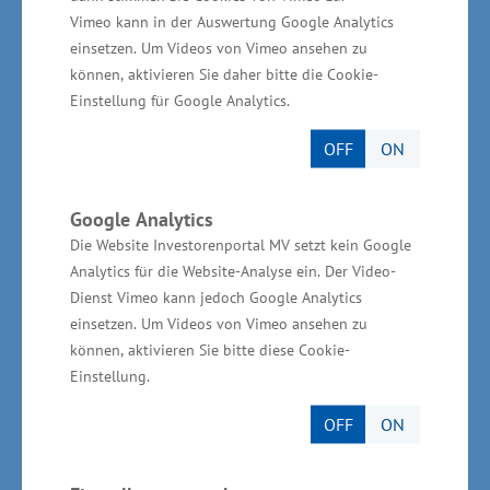
Lage. Die Broschüre kann dabei als
Vimeo kann in der Auswertung Google Analytics
Marketinginstrument sicher hilfreich sein“, sagte
einsetzen. Um Videos von Vimeo ansehen zu
können, aktivieren Sie daher bitte die Cookie-
Rudolph.
Einstellung für Google Analytics.
OFF
ON
Wirtschaftlich gute Situation im
Google Analytics
Land – aber: weiter an Steigerung
Die Website Investorenportal MV setzt kein Google
der Wirtschaftskraft arbeiten
Analytics für die Website-Analyse ein. Der Video-
Dienst Vimeo kann jedoch Google Analytics
einsetzen. Um Videos von Vimeo ansehen zu
„Die in der Broschüre genannten Beispiele
können, aktivieren Sie bitte diese Cookie-
unternehmerischen Schaffens sind Ausdruck für
Einstellung.
die wirtschaftlich gute Situation im Land. In
Mecklenburg-Vorpommern sind viele neue
OFF
ON
Unternehmen und Arbeitsplätze entstanden, im