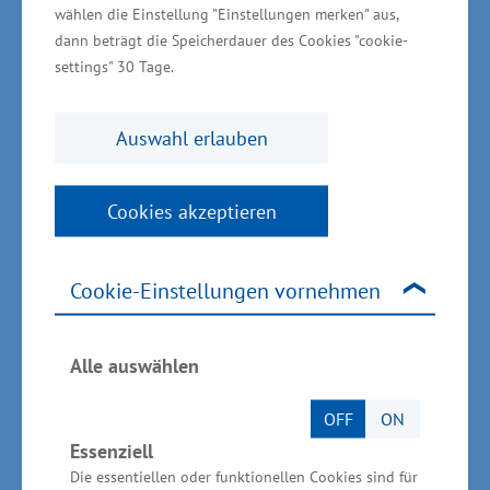
wählen die Einstellung "Einstellungen merken" aus,
dann beträgt die Speicherdauer des Cookies "cookie-
Die Broschüre ist ein Zwischenresultat des
settings" 30 Tage.
Projektes „Standort- und Mittelstandsoffensive
Mecklenburg-Vorpommern unterstützen“. Ziel
Auswahl erlauben
des Forschungsvorhabens der Hochschule
Stralsund ist die Erstellung einer
Situationsanalyse der Branchen-,
Cookies akzeptieren
Unternehmens- und Netzwerkstrukturen in
Mecklenburg-Vorpommern. Die entstehende
Cookie-Einstellungen vornehmen
Studie soll die Wirtschaftsstruktur des Landes
quantitativ und qualitativ analysieren und
Alle auswählen
damit eine fundierte Basis für
Entscheidungsträger in Politik, Verwaltung und
OFF
ON
Wirtschaft darstellen. So sollen die Innovations-
Essenziell
und Wettbewerbsfähigkeit des Landes
Die essentiellen oder funktionellen Cookies sind für