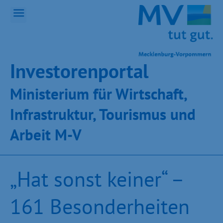
Inves­toren­por­tal
Ministeri­um für Wirt­schaft,
Infra­struk­tur, Tou­ris­mus und
Ar­beit M-V
„Hat sonst keiner“ –
161 Besonderheiten