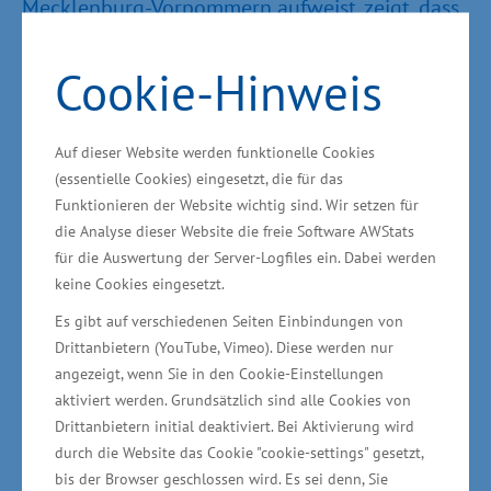
Mecklenburg-Vorpommern aufweist, zeigt, dass
Mecklenburg-Vorpommern neben der
Schönheit seiner Natur weit mehr zu bieten hat.
Cookie-Hinweis
Unser Land ist ein guter Standort zum
Studieren, Forschen, Investieren, Arbeiten und
Auf dieser Website werden funktionelle Cookies
Leben“, sagte Rudolph.
(essentielle Cookies) eingesetzt, die für das
Funktionieren der Website wichtig sind. Wir setzen für
die Analyse dieser Website die freie Software AWStats
für die Auswertung der Server-Logfiles ein. Dabei werden
Broschüre ist Meilenstein im
keine Cookies eingesetzt.
Forschungsvorhaben
Es gibt auf verschiedenen Seiten Einbindungen von
Drittanbietern (YouTube, Vimeo). Diese werden nur
„Situationsanalyse der Branchen-,
angezeigt, wenn Sie in den Cookie-Einstellungen
Unternehmens- und
aktiviert werden. Grundsätzlich sind alle Cookies von
Drittanbietern initial deaktiviert. Bei Aktivierung wird
Netzwerkstrukturen in
durch die Website das Cookie "cookie-settings" gesetzt,
Mecklenburg-Vorpommern“
bis der Browser geschlossen wird. Es sei denn, Sie