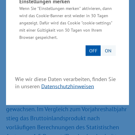
Verarbeitenden Gewerbe, im Handwerk,
Einstellungen merken
Wenn Sie "Einstellungen merken" aktivieren, dann
Tourismus oder in der Gesundheitswirtschaft.
wird das Cookie-Banner erst wieder in 30 Tagen
Aber: Wichtige Themen für uns bleiben
angezeigt. Dafür wird das Cookie "cookie-settings"
weiterhin die Stärkung der Industrie, der
mit einer Gültigkeit von 30 Tagen von Ihrem
Ausbau der Gesundheitswirtschaft, die
Browser gespeichert.
Erhöhung der Markt- und Exportfähigkeit der
OFF
ON
Unternehmen sowie das intensive Werben um
Investoren“, sagte Rudolph.
Wie wir diese Daten verarbeiten, finden Sie
Im ersten Halbjahr 2019 ist die
in unseren
Datenschutzhinweisen
Wirtschaftsleistung (Bruttoinlandsprodukt/BIP)
in Mecklenburg-Vorpommern weiter
gewachsen. Im Vergleich zum Vorjahreshalbjahr
stieg das Bruttoinlandsprodukt nach
vorläufigen Berechnungen des Statistischen