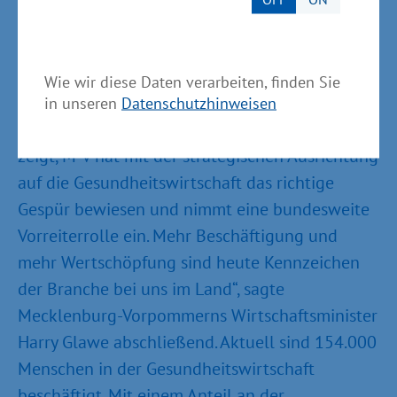
Gesundheitswirtschaft ist
Wachstumsmotor
Wie wir diese Daten verarbeiten, finden Sie
in unseren
Datenschutzhinweisen
„Die Analyse der volkswirtschaftlichen Daten
zeigt, M-V hat mit der strategischen Ausrichtung
auf die Gesundheitswirtschaft das richtige
Gespür bewiesen und nimmt eine bundesweite
Vorreiterrolle ein. Mehr Beschäftigung und
mehr Wertschöpfung sind heute Kennzeichen
der Branche bei uns im Land“, sagte
Mecklenburg-Vorpommerns Wirtschaftsminister
Harry Glawe abschließend. Aktuell sind 154.000
Menschen in der Gesundheitswirtschaft
beschäftigt. Mit einem Anteil an der