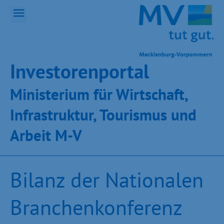
Inves­toren­por­tal
Ministeri­um für Wirt­schaft,
Infra­struk­tur, Tou­ris­mus und
Ar­beit M-V
Bilanz der Nationalen
Branchenkonferenz