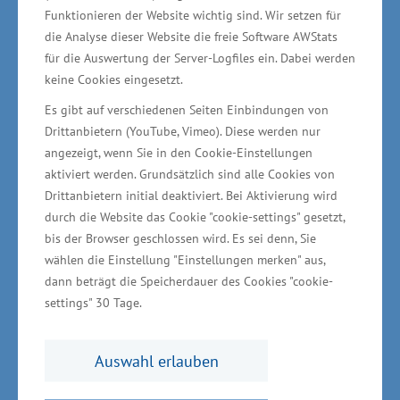
Unterstützungsmöglichkeiten des
Funktionieren der Website wichtig sind. Wir setzen für
Wirtschaftsministeriums gibt es beispielsweise
die Analyse dieser Website die freie Software AWStats
für die Auswertung der Server-Logfiles ein. Dabei werden
durch das Programm MV-Gründerstipendium. Es
keine Cookies eingesetzt.
unterstützt Gründungswillige mit
Es gibt auf verschiedenen Seiten Einbindungen von
Hochschulabschluss oder beruflicher Praxis bei
Drittanbietern (YouTube, Vimeo). Diese werden nur
der Umsetzung ihrer innovativen und
angezeigt, wenn Sie in den Cookie-Einstellungen
wissensbasierten Geschäftsidee durch Beihilfen
aktiviert werden. Grundsätzlich sind alle Cookies von
Drittanbietern initial deaktiviert. Bei Aktivierung wird
zum Lebensunterhalt für bis zu 18 Monate. Hier
durch die Website das Cookie "cookie-settings" gesetzt,
geht es monatlich um 1.200 Euro, bei
bis der Browser geschlossen wird. Es sei denn, Sie
Promovierten um 1.400 Euro, die aus Mitteln
wählen die Einstellung "Einstellungen merken" aus,
des „Europäischen Sozialfonds“ (ESF) finanziert
dann beträgt die Speicherdauer des Cookies "cookie-
settings" 30 Tage.
werden. Eine weitere Unterstützung gibt es
durch die Gründungs- und Startup-Förderung
des Wirtschaftsministeriums wie beispielsweise
Auswahl erlauben
dem Beteiligungsfonds der Mittelständischen