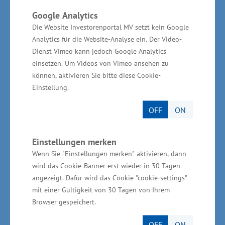
verbessert auch die eigene
Google Analytics
Wettbewerbsposition, sichert und schafft
Die Website Investorenportal MV setzt kein Google
Analytics für die Website-Analyse ein. Der Video-
Arbeitsplätze bei uns im Land“, betonte
Dienst Vimeo kann jedoch Google Analytics
Wirtschaftsminister Glawe. Das Land unterstützt
einsetzen. Um Videos von Vimeo ansehen zu
die Teilnahme von Akteuren an den beiden
können, aktivieren Sie bitte diese Cookie-
weltweit bedeutendsten Medizin-Fachmessen -
Einstellung.
MEDICA in Düsseldorf und Arab Health in Dubai
OFF
ON
(Vereinigte Arabische Emirate) - durch eine
Förderung von Firmengemeinschaftsständen
Einstellungen merken
und Koordinierungsleistungen der BioCon
Wenn Sie "Einstellungen merken" aktivieren, dann
Valley® GmbH. „Beide Messen sind für die
wird das Cookie-Banner erst wieder in 30 Tagen
Aussteller des Landes ein unverzichtbarer
angezeigt. Dafür wird das Cookie "cookie-settings"
mit einer Gültigkeit von 30 Tagen von Ihrem
Marktplatz zur Kundenpflege und zur
Browser gespeichert.
weltweiten Vermarktung ihrer Produkte und
Dienstleistungen“, erläuterte Glawe weiter.
OFF
ON