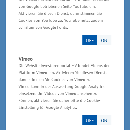
von Google betriebenen Seite YouTube ein.
Aktivieren Sie diesen Dienst, dann stimmen Sie
Die Gesundheitswirtschaft in Mecklenburg-
Cookies von YouTube zu. YouTube nutzt zudem
Vorpommern verzeichnete im Jahr 2018 ein
Schriften von Google Fonts.
Exportvolumen von rund 600 Millionen Euro,
OFF
ON
was einem Anteil von 5,3 Prozent am
Gesamtexport des Landes entspricht. „Der
Export gesundheitsrelevanter Güter hat eine
Vimeo
Die Website Investorenportal MV bindet Videos der
starke Wachstumsdynamik entfaltet, dennoch
Plattform Vimeo ein. Aktivieren Sie diesen Dienst,
haben wir hier ordentlich Nachholbedarf. Wir
dann stimmen Sie Cookies von Vimeo zu.
müssen die internationale Bühne auf Messen
Vimeo kann in der Auswertung Google Analytics
für die Vermarktung und das Kennenlernen der
einsetzen. Um Videos von Vimeo ansehen zu
können, aktivieren Sie daher bitte die Cookie-
Branche noch stärker nutzen. Umso wichtiger
Einstellung für Google Analytics.
ist es, dass heimische Unternehmen vor Ort mit
ihrem Potential, ihrem Know-how und ihren
OFF
ON
Produkten auf sich aufmerksam machen. Das