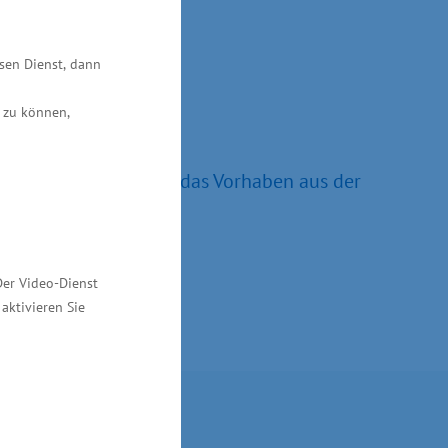
kt“, sagte Glawe.
esen Dienst, dann
 zu können,
isterium unterstützt das Vorhaben aus der
 knapp 307.000 Euro.
Der Video-Dienst
aktivieren Sie
Kontakt