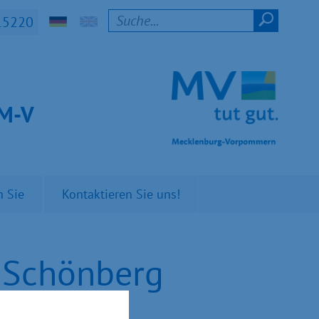
15220
t M-V
n Sie
Kontaktieren Sie uns!
n Schönberg