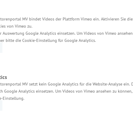
n dauerhafte Arbeitsplätze auf dem ersten Arbeitsmar
torenportal MV bindet Videos der Plattform Vimeo ein. Aktivieren Sie di
ies von Vimeo zu.
r Auswertung Google Analytics einsetzen. Um Videos von Vimeo ansehen
her bitte die Cookie-Einstellung für Google Analytics.
tragen knapp 3,1 Millionen Euro. Das Wirtschaftsmin
onalen Wirtschaftsstruktur“ (GRW) in Höhe von rund
ics
torenportal MV setzt kein Google Analytics für die Website-Analyse ein. 
h Google Analytics einsetzen. Um Videos von Vimeo ansehen zu können, 
e-Einstellung.
Services