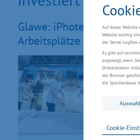
Cooki
Glawe: iPhotex sorgt für
Auf dieser Website 
Website wichtig sin
Arbeitsplätze sind entst
der Server-Logfiles
Es gibt auf versch
angezeigt, wenn Sie
Drittanbietern initi
der Browser geschlo
die Speicherdauer d
Auswahl
Cookie-Eins