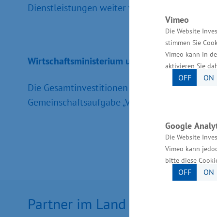
Dienstleistungen weiter wachsen. So entstehe
Vimeo
Die Website Inves
stimmen Sie Cook
Vimeo kann in de
Wirtschaftsministerium unterstützt vor Ort
aktivieren Sie da
OFF
ON
Die Gesamtinvestitionen des Unternehmens be
Gemeinschaftsaufgabe „Verbesserung der regi
Google Analyt
Die Website Inves
Vimeo kann jedoc
bitte diese Cooki
OFF
ON
Partner im Land