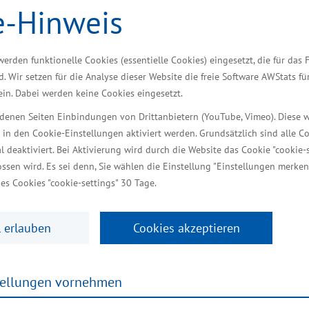
e-Hinweis
 Sauberkeit in Hamburger Hot
werden funktionelle Cookies (essentielle Cookies) eingesetzt, die für das 
d. Wir setzen für die Analyse dieser Website die freie Software AWStats f
anden
 ein. Dabei werden keine Cookies eingesetzt.
iedenen Seiten Einbindungen von Drittanbietern (YouTube, Vimeo). Diese 
16.01.2018
 in den Cookie-Einstellungen aktiviert werden. Grundsätzlich sind alle C
Die iPhotex GmbH hat in Schönberg (Landkreis Nord
al deaktiviert. Bei Aktivierung wird durch die Website das Cookie "cookie-s
für eine Wäscherei errichtet. „Das Unternehmen inves
ssen wird. Es sei denn, Sie wählen die Einstellung "Einstellungen merken
es Cookies "cookie-settings" 30 Tage.
insbesondere seinen Kundenkreis aus den Hamburger
Gastronomiebetriebe benötigen vor allem in der touri
 erlauben
Cookies akzeptieren
Frottee- und Tischwäsche zurück. Mit der neuen, h
die Aufträge effizient abgearbeitet werden. So kan
Wettbewerb stellen. Mit der Errichtung sind 18 neue 
tellungen vornehmen
Minister für Wirtschaft, Arbeit und Gesundheit Harry