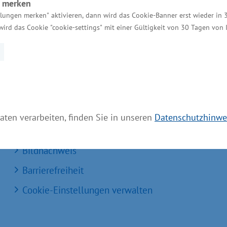
n merken
Kontakt für Investoren
llungen merken" aktivieren, dann wird das Cookie-Banner erst wieder in 
wird das Cookie "cookie-settings" mit einer Gültigkeit von 30 Tagen von
Einheitlicher Ansprechpartner
MV Serviceportal
Aktuelle Broschüren und Downloads
Aktuelle Meldungen
Impressum
aten verarbeiten, finden Sie in unseren
Datenschutzhinwe
Datenschutz
Bildnachweis
Barrierefreiheit
Cookie-Einstellungen verwalten