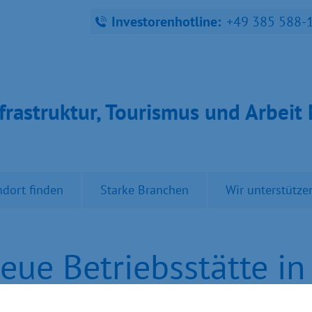
Investorenhotline:
+49 385 588-
fra­struk­tur, Tou­ris­mus und Ar­bei
ndort finden
Starke Branchen
Wir unterstütze
neue Betriebsstätte i