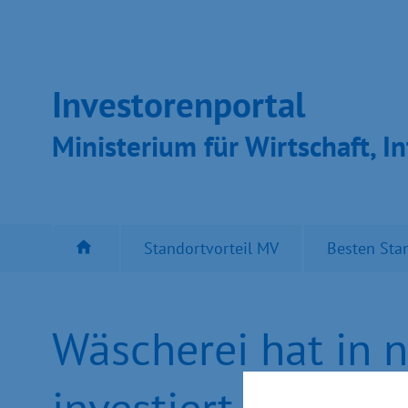
Inves­toren­por­tal
Ministeri­um für Wirt­schaft, In
Standortvorteil MV
Besten Sta
Wäscherei hat in 
investiert