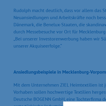
Rudolph macht deutlich, dass vor allem das
Neuansiedlungen und Arbeitskräfte noch besse
Dänemark, die Benelux-Staaten, die skandinav
durch Messebesuche vor Ort für Mecklenburg-V
„Bei unserer Investorenwerbung haben wir Sü
unserer Akquiseerfolge.“
Ansiedlungsbeispiele in Mecklenburg-Vorpom
Mit dem Unternehmen ZIEL Heimtextilien ist 
Vorhaben sollen hochwertige Textilien hergest
Deutsche BOGENN GmbH, eine Tochterfirma der 