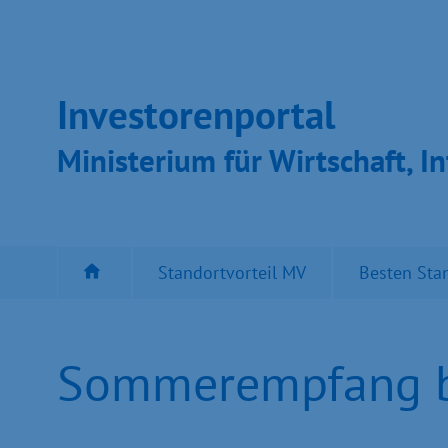
Inves­toren­por­tal
Ministeri­um für Wirt­schaft, In
Standortvorteil MV
Besten Sta
Sommerempfang be