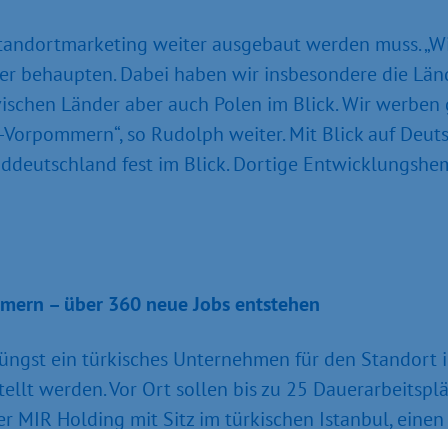
 Standortmarketing weiter ausgebaut werden muss. 
r behaupten. Dabei haben wir insbesondere die Lände
ischen Länder aber auch Polen im Blick. Wir werben 
orpommern“, so Rudolph weiter. Mit Blick auf Deutsc
ddeutschland fest im Blick. Dortige Entwicklungshe
mern – über 360 neue Jobs entstehen
jüngst ein türkisches Unternehmen für den Standort
ellt werden. Vor Ort sollen bis zu 25 Dauerarbeitspl
MIR Holding mit Sitz im türkischen Istanbul, einen 