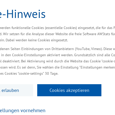
enburg-Vorpommern ist auch Ergebnis intensiver Inves
errichtet im Industriepark Schwerin eine Produktio
e-Hinweis
erabreichung von flüssigen Medikamenten produziert
e Arbeitsplätze werden entstehen.
werden funktionelle Cookies (essentielle Cookies) eingesetzt, die für das 
d. Wir setzen für die Analyse dieser Website die freie Software AWStats f
n Niederlanden hat, errichtet ein Logistik-Zentrum 
 ein. Dabei werden keine Cookies eingesetzt.
ätze entstehen. Die Continental Reifen Deutschlan
iedenen Seiten Einbindungen von Drittanbietern (YouTube, Vimeo). Diese 
splätze sind hier zunächst geplant. Das Unternehme
 in den Cookie-Einstellungen aktiviert werden. Grundsätzlich sind alle C
k Schwerin neu angesiedelt. Das auf Feinblechverarb
al deaktiviert. Bei Aktivierung wird durch die Website das Cookie "cookie-s
ssen wird. Es sei denn, Sie wählen die Einstellung "Einstellungen merken
gskriterium neben den hervorragenden Standortbedin
es Cookies "cookie-settings" 30 Tage.
n ZIM Flugsitz GmbH, einem Hersteller von Flugzeug
in Schwerin eine Produktion von Flugsitzen aufgeba
 erlauben
Cookies akzeptieren
neue Jobs bei uns im Land“, betonte Rudolph.
tellungen vornehmen