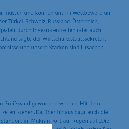
„Wir müssen und können uns im Wettbewerb um
r Türkei, Schweiz, Russland, Österreich,
gezielt durch Investorentreffen oder auch
hland sagte der Wirtschaftsstaatssekretär:
mmnisse und unsere Stärken sind Ursachen
 in Greifswald gewonnen worden. Mit dem
ätze entstehen. Darüber hinaus baut auch die
Standort im Mukran Port auf Rügen auf. „Die