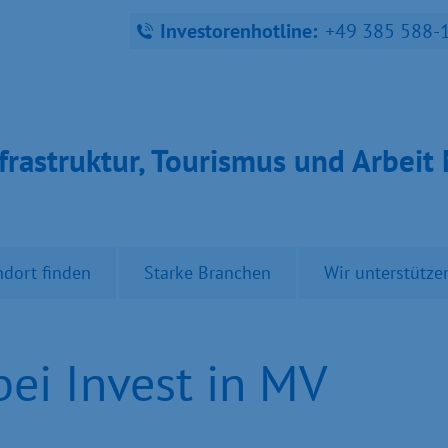
Investorenhotline:
+49 385 588-
fra­struk­tur, Tou­ris­mus und Ar­bei
ndort finden
Starke Branchen
Wir unterstütze
i Invest in MV