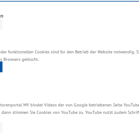
r betonen
en
deutlich, dass es notwendig ist, noch stärker überreg
ns investiert, braucht auch motivierte Fachkräfte, d
r und hervorragend ausgebauten Gewerbegebieten. N
ünftig noch stärker vermarktet werden. Hierzu gehö
oder funktionellen Cookies sind für den Betrieb der Website notwendig. 
gute Wohn- und Lebensqualität. Professionelle Kita
s Browsers gelöscht.
ftsstaatssekretär Rudolph.
.000 Jobs gesichert
storenportal MV bindet Videos der von Google betriebenen Seite YouTube 
t, dann stimmen Sie Cookies von YouTube zu. YouTube nutzt zudem Schri
rbliche Vorhaben mit einem Gesamtinvestitionsvolum
rstützt die Vorhaben mit Investitionszuschüsse in H