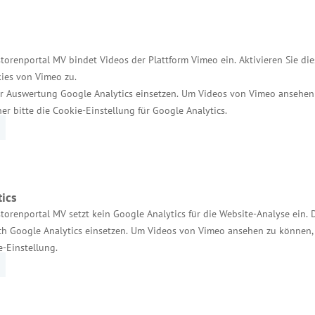
egionalen Wirtschaftsstruktur“ (GRW). „Mit den Vor
ichert bzw. neu geschaffen worden“, sagte Rudolph.
llschaft des Landes, Michael Sturm, hat eine positiv
torenportal MV bindet Videos der Plattform Vimeo ein. Aktivieren Sie di
ies von Vimeo zu.
nvest in MV 76 internationale und nationale Veranst
r Auswertung Google Analytics einsetzen. Um Videos von Vimeo ansehen
eistern. Insgesamt konnten damit 121 neue Unternehm
her bitte die Cookie-Einstellung für Google Analytics.
ntschieden, ihr Vorhaben in Mecklenburg-Vorpommern
mehreren Jahren integraler Bestandteil unserer Strat
017 konnten wir eine erfolgreiche Standortmarketin
etzen“, resümiert Sturm anlässlich des Sommerempfa
ics
torenportal MV setzt kein Google Analytics für die Website-Analyse ein. 
h Google Analytics einsetzen. Um Videos von Vimeo ansehen zu können, 
e-Einstellung.
de Marktpräsenz unserer Unternehmen sind zwei Seite
 die Unterstützungsmöglichkeiten des Wirtschaftsmini