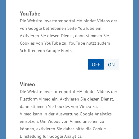
Arbeitsplätze gesichert. „Entscheidend für die
YouTube
Gewinnung von Investoren ist das stete Werben
Die Website Investorenportal MV bindet Videos der
für unser Land. Wir sollten noch stärker die
von Google betriebenen Seite YouTube ein.
Aktivieren Sie diesen Dienst, dann stimmen Sie
attraktiven Bedingungen für ein Arbeiten und
Cookies von YouTube zu. YouTube nutzt zudem
Leben in Mecklenburg-Vorpommern
Schriften von Google Fonts.
verdeutlichen. Ein gelungenes Beispiel für
erfolgreiche Standortwerbung ist der
OFF
ON
Industriepark Schwerin“, sagte Rudolph.
Vimeo
Die Website Investorenportal MV bindet Videos der
Plattform Vimeo ein. Aktivieren Sie diesen Dienst,
dann stimmen Sie Cookies von Vimeo zu.
Informationen zum Industriepark Schwerin -
Vimeo kann in der Auswertung Google Analytics
mehr als 1.000 Arbeitsplätze im Gewerbegebiet
einsetzen. Um Videos von Vimeo ansehen zu
können, aktivieren Sie daher bitte die Cookie-
Mit einer Gesamtgröße von 350 Hektar bietet
Einstellung für Google Analytics.