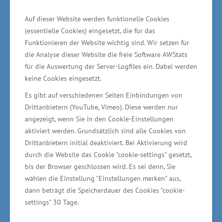
Standortvorteile der Region haben die
Ypsomed AG überzeugt, neben ihren
Auf dieser Website werden funktionelle Cookies
(essentielle Cookies) eingesetzt, die für das
Produktionsstätten in der Schweiz und in
Funktionieren der Website wichtig sind. Wir setzen für
Tschechien auch in Mecklenburg-Vorpommern
die Analyse dieser Website die freie Software AWStats
ein Werk zu bauen. Hier bietet sich dem
für die Auswertung der Server-Logfiles ein. Dabei werden
Medizintechnikunternehmen ein modernes
keine Cookies eingesetzt.
Industriegebiet mit gut ausgebauter
Es gibt auf verschiedenen Seiten Einbindungen von
Drittanbietern (YouTube, Vimeo). Diese werden nur
Infrastruktur, einer verkehrsgünstigen Lage und
angezeigt, wenn Sie in den Cookie-Einstellungen
vor allem qualifizierten Arbeitskräften. Wir
aktiviert werden. Grundsätzlich sind alle Cookies von
werden weiter die Ansiedlung neuer und die
Drittanbietern initial deaktiviert. Bei Aktivierung wird
Erweiterung bestehender Unternehmen im
durch die Website das Cookie "cookie-settings" gesetzt,
bis der Browser geschlossen wird. Es sei denn, Sie
Land unterstützen“, sagte Rudolph.
wählen die Einstellung "Einstellungen merken" aus,
dann beträgt die Speicherdauer des Cookies "cookie-
settings" 30 Tage.