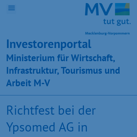
Inves­toren­por­tal
Ministeri­um für Wirt­schaft,
Infra­struk­tur, Tou­ris­mus und
Ar­beit M-V
Richtfest bei der
Ypsomed AG in