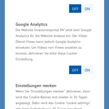
der Industriepark Schwerin das größte
OFF
ON
zusammenhängende Industrieflächenpotential
in der Region. Neben Ypsomed produzieren
Google Analytics
unter anderem am Standort: Nestlé
Die Website Investorenportal MV setzt kein Google
Deutschland AG (Produktion von Nescafé Dolce
Analytics für die Website-Analyse ein. Der Video-
Gusto Kaffeekapseln), FlammAerotec GmbH &
Dienst Vimeo kann jedoch Google Analytics
Co KG (Produktion von verschiedenen
einsetzen. Um Videos von Vimeo ansehen zu
können, aktivieren Sie bitte diese Cookie-
Komponenten/Zulieferteilen unter anderem für
Einstellung.
die Airbus-Produktion), PTS-Precision GmbH
(Produktion von hochpräzisen CNC-
OFF
ON
Langdrehteilen mit einem Durchmesser bis zu
32 Millimeter für die Automobil- und
Einstellungen merken
Elektroindustrie), United Caps (Produktion von
Wenn Sie "Einstellungen merken" aktivieren, dann
wird das Cookie-Banner erst wieder in 30 Tagen
Kunststoffverschlüssen vor allem für Flaschen
angezeigt. Dafür wird das Cookie "cookie-settings"
und Kartons der Lebensmittelbranche), FVH
mit einer Gültigkeit von 30 Tagen von Ihrem