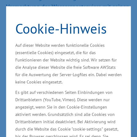
Vermarktung des Wassersportreviers mit seinen
Sportboothäfen in Mecklenburg-Vorpommern
Cookie-Hinweis
und Polen geplant, um neue wassertouristische
Zielgruppen und Märkte im südlichen
Ostseeraum zu erschließen. An dem Vorhaben
Auf dieser Website werden funktionelle Cookies
nehmen 14 Projektpartner teil, einer aus
(essentielle Cookies) eingesetzt, die für das
Funktionieren der Website wichtig sind. Wir setzen für
Dänemark, vier aus Deutschland, sieben aus
die Analyse dieser Website die freie Software AWStats
Polen und zwei aus Litauen. Die IHK
für die Auswertung der Server-Logfiles ein. Dabei werden
Neubrandenburg prüft derzeit, gemeinsam mit
keine Cookies eingesetzt.
dem Technologiezentrum Greifswald die
Es gibt auf verschiedenen Seiten Einbindungen von
Etablierung einer grenz-überschreitenden
Drittanbietern (YouTube, Vimeo). Diese werden nur
Start-up-Förderung für deutsch-polnische
angezeigt, wenn Sie in den Cookie-Einstellungen
aktiviert werden. Grundsätzlich sind alle Cookies von
Projekte einzuführen. „Start-ups sind wichtige
Drittanbietern initial deaktiviert. Bei Aktivierung wird
Impulsgeber für die Wirtschaft. Neue, auch
durch die Website das Cookie "cookie-settings" gesetzt,
ungewöhnliche Ideen werden entwickelt und
bis der Browser geschlossen wird. Es sei denn, Sie