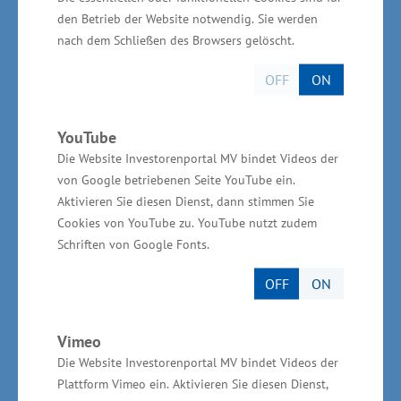
wird im Rahmen des eigenständigen Ziels
den Betrieb der Website notwendig. Sie werden
„Europäische Territoriale Zusammenarbeit“
nach dem Schließen des Browsers gelöscht.
durch den Europäischen Fonds für regionale
OFF
ON
Entwicklung unterstützt. Das Programm fördert
grenzüberschreitende Kooperationsprojekte
YouTube
zwischen deutschen und polnischen Partnern.
Die Website Investorenportal MV bindet Videos der
Für das Programm stehen in der EU-
von Google betriebenen Seite YouTube ein.
Förderperiode bis 2020 insgesamt 134
Aktivieren Sie diesen Dienst, dann stimmen Sie
Millionen Euro EFRE-Mittel zur Verfügung.
Cookies von YouTube zu. YouTube nutzt zudem
Schriften von Google Fonts.
Das Interreg-Programm wird umgesetzt in der
OFF
ON
Wojewodschaft Westpommern in Polen, den
Landkreisen Barnim, Uckermark und Märkisch
Vimeo
Oderland in Brandenburg sowie in den
Die Website Investorenportal MV bindet Videos der
Landkreisen Vorpommern-Greifswald,
Plattform Vimeo ein. Aktivieren Sie diesen Dienst,