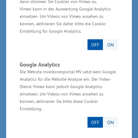
Vorpommern-Rügen und im Landkreis
dann stimmen Sie Cookies von Vimeo zu.
Vimeo kann in der Auswertung Google Analytics
Mecklenburgische Seenplatte in Mecklenburg-
einsetzen. Um Videos von Vimeo ansehen zu
Vorpommern. Das Wirtschaftsministerium
können, aktivieren Sie daher bitte die Cookie-
Mecklenburg-Vorpommern leitet die
Einstellung für Google Analytics.
Verwaltungsbehörde im Gesamtprogramm. „Die
OFF
ON
europäische territoriale Zusammenarbeit leistet
einen Beitrag zur europäischen Stabilität durch
Google Analytics
die Schaffung grenzüberschreitender Lösungen
Die Website Investorenportal MV setzt kein Google
für die gemeinsamen Herausforderungen beim
Analytics für die Website-Analyse ein. Der Video-
sozialen und wirtschaftlichen
Dienst Vimeo kann jedoch Google Analytics
Zusammenwachsen Europas. Wir unterstützten
einsetzen. Um Videos von Vimeo ansehen zu
können, aktivieren Sie bitte diese Cookie-
das Ansinnen“, sagte Rudolph.
Einstellung.
OFF
ON