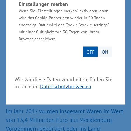
Informationen zum Im- und Export in
Einstellungen merken
Mecklenburg-Vorpommern
Wenn Sie "Einstellungen merken" aktivieren, dann
wird das Cookie-Banner erst wieder in 30 Tagen
Polen ist der wichtigste Außenhandelspartner
angezeigt. Dafür wird das Cookie "cookie-settings"
mit einer Gültigkeit von 30 Tagen von Ihrem
Mecklenburg-Vorpommerns, sowohl beim
Browser gespeichert.
Export als auch beim Import. Im Jahr 2017
wurde ein Volumen von 1,21 Milliarden Euro
OFF
ON
erreicht. Auf Platz 2 folgen die Niederlande mit
einem Volumen von rund 1,06 Milliarden Euro.
Auf den weiteren Plätzen 3 bis 5 folgen
Wie wir diese Daten verarbeiten, finden Sie
Russland (1,02 Mrd. Euro), Dänemark (963 Mio.
in unseren
Datenschutzhinweisen
Euro) und Finnland (704 Mio. Euro).
Im Jahr 2017 wurden insgesamt Waren im Wert
von 13,4 Milliarden Euro aus Mecklenburg-
Vorpommern exportiert oder ins Land