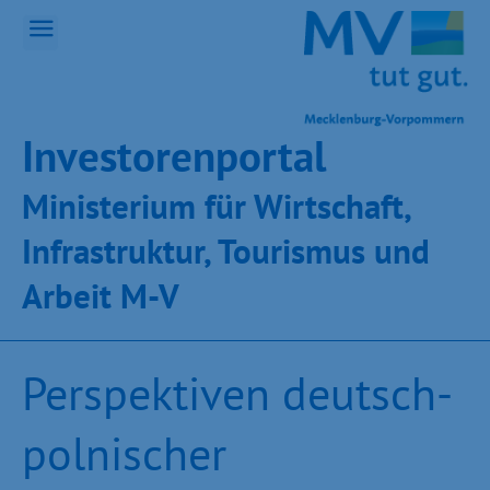
Inves­toren­por­tal
Ministeri­um für Wirt­schaft,
Infra­struk­tur, Tou­ris­mus und
Ar­beit M-V
Perspektiven deutsch-
polnischer