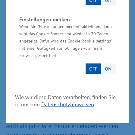
Qualifizierungsrichtlinie, die
Einstellungsrichtlinie und die Förderung von
Prozessinnovationen“, so Mecklenburg-
Einstellungen merken
Wenn Sie "Einstellungen merken" aktivieren, dann
Vorpommerns Wirtschafts- und Arbeitsminister
wird das Cookie-Banner erst wieder in 30 Tagen
Harry Glawe abschließend.
angezeigt. Dafür wird das Cookie "cookie-settings"
mit einer Gültigkeit von 30 Tagen von Ihrem
Alle Informationen sind im Internet unter
Browser gespeichert.
www.wm.regierung-mv.de abrufbar. Die
OFF
ON
Förderfibel ist kostenlos im
Wirtschaftsministerium, Referat Presse- und
Öffentlichkeitsarbeit, unter der Faxnummer
Wie wir diese Daten verarbeiten, finden Sie
0385/588-5067 erhältlich oder kann per E-Mail
in unseren
Datenschutzhinweisen
bestellt werden unter: presse@wm.mv-
regierung.de. Die komplette Broschüre kann
auch als pdf-Datei heruntergeladen werden