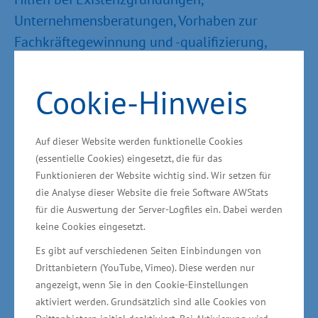
Unternehmensberatungen, Vorhaben zur
Fachkräftegewinnung und -qualifizierung,
Beteiligung an Messen im In- und Ausland,
Verbundforschungsvorhaben sowie beim
Cookie-Hinweis
Einsatz von Technologien und Innovationen
und der Anwendung neuer Verfahren zur
Auf dieser Website werden funktionelle Cookies
Schonung von Umwelt und Energien
(essentielle Cookies) eingesetzt, die für das
aufgelistet. Außerdem werden Programme für
Funktionieren der Website wichtig sind. Wir setzen für
die Bereiche Landwirtschaft, Fischerei,
die Analyse dieser Website die freie Software AWStats
für die Auswertung der Server-Logfiles ein. Dabei werden
Aquakultur, Städtebau und
keine Cookies eingesetzt.
Wohnraummodernisierung sowie zum
Es gibt auf verschiedenen Seiten Einbindungen von
Denkmalschutz kulturhistorischer Bausubstanz
Drittanbietern (YouTube, Vimeo). Diese werden nur
vorgestellt.
angezeigt, wenn Sie in den Cookie-Einstellungen
aktiviert werden. Grundsätzlich sind alle Cookies von
Herausforderungen sind