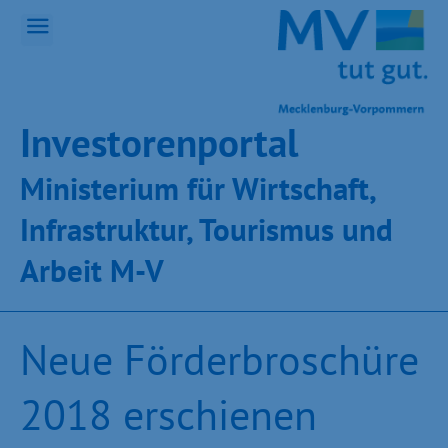
Inves­toren­por­tal
Ministeri­um für Wirt­schaft,
Infra­struk­tur, Tou­ris­mus und
Ar­beit M-V
Neue Förderbroschüre
2018 erschienen