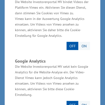
Die Website Investorenportal MV bindet Videos der
Exportfähigkeiten.“
Plattform Vimeo ein. Aktivieren Sie diesen Dienst,
dann stimmen Sie Cookies von Vimeo zu.
Fördermöglichkeiten nutzen -
Vimeo kann in der Auswertung Google Analytics
einsetzen. Um Videos von Vimeo ansehen zu
Bestellmöglichkeiten der
können, aktivieren Sie daher bitte die Cookie-
Broschüre
Einstellung für Google Analytics.
OFF
ON
Der Minister hat auch dafür geworben, die
Fördermöglichkeiten aktiv zu nutzen. „Wir
Google Analytics
unterstützen Unternehmen und ihre
Die Website Investorenportal MV setzt kein Google
Beschäftigten auch bei der Bewältigung ihrer
Analytics für die Website-Analyse ein. Der Video-
Aufgaben im Rahmen der Digitalisierung. Um
Dienst Vimeo kann jedoch Google Analytics
einsetzen. Um Videos von Vimeo ansehen zu
Unternehmen und die Qualifizierung von
können, aktivieren Sie bitte diese Cookie-
Arbeitnehmern zu fördern, werden Programme
Einstellung.
geöffnet. Hierzu zählen die
OFF
ON