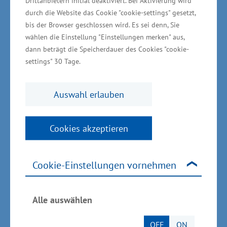
Drittanbietern initial deaktiviert. Bei Aktivierung wird
durch die Website das Cookie "cookie-settings" gesetzt,
Fachkräftegewinnung,
bis der Browser geschlossen wird. Es sei denn, Sie
Unternehmensnachfolge -
wählen die Einstellung "Einstellungen merken" aus,
dann beträgt die Speicherdauer des Cookies "cookie-
überregionalen Absatz ausbauen
settings" 30 Tage.
und Digitalisierung vorantreiben
Auswahl erlauben
Die Wirtschaftsleistung im Land ist im Vergleich
zu 2017 um 1,8 Prozent gewachsen. Das
Cookies akzeptieren
Bruttoinlandsprodukt (BIP) liegt nach Angaben
des Statistischen Amtes bei rund 42,8
Milliarden Euro. „Wirtschaftlich kommen wir
Cookie-Einstellungen vornehmen
voran. Dennoch gibt es viel zu tun. Wir arbeiten
weiter an der Verbesserung der wirtschaftlichen
Alle auswählen
Rahmenbedingungen“, betonte
Wirtschaftsminister Glawe. „Mecklenburg-
OFF
ON