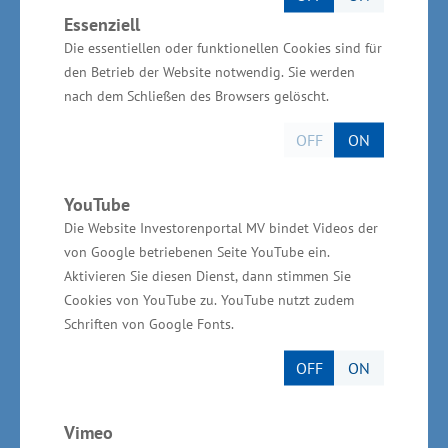
Vorpommern kann mit einer ausgezeichneten
Essenziell
Die essentiellen oder funktionellen Cookies sind für
Infrastruktur und ausreichend Gewerbeflächen
den Betrieb der Website notwendig. Sie werden
punkten. Herausragende Merkmale im Vergleich
nach dem Schließen des Browsers gelöscht.
zu anderen Bundesländern sind die
OFF
ON
Gewerbegebiete an der Kaikante und die
zentrale Lage im Ostseeraum“, erläuterte Glawe.
„Wir müssen die Herausforderungen gemeinsam
YouTube
Die Website Investorenportal MV bindet Videos der
angehen. Wir haben noch Potential für weitere
von Google betriebenen Seite YouTube ein.
Investitionen. Hierzu zählen Neuansiedlungen
Aktivieren Sie diesen Dienst, dann stimmen Sie
und Erweiterungen. Darüber hinaus ist eine der
Cookies von YouTube zu. YouTube nutzt zudem
größten Aufgaben in den Unternehmen, eigene
Schriften von Google Fonts.
Fachkräfte zu sichern und neues Personal zu
OFF
ON
gewinnen. Weitere Herausforderungen sind
erfolgreiche Unternehmensnachfolgen sowie
Vimeo
die Stärkung der Innovations- und