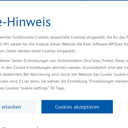
Betrieb genommen. Mecklenburg-Vorpommerns Wirtsch
Genting Hong Kong, von MV WERFTEN, des Anlagenin
e-Hinweis
Projektpartner waren in der neuen Halle 11 zugegen,
„Mit der neuen Anlage erhöhen wir die Kapazität unse
werden funktionelle Cookies (essentielle Cookies) eingesetzt, die für das 
en weiteren, wichtigen Schritt in Richtung Industrie
d. Wir setzen für die Analyse dieser Website die freie Software AWStats f
r-Hybrid-Paneellinien Europas und zudem einzigartig,
 ein. Dabei werden keine Cookies eingesetzt.
iedenen Seiten Einbindungen von Drittanbietern (YouTube, Vimeo). Diese 
 in den Cookie-Einstellungen aktiviert werden. Grundsätzlich sind alle C
al deaktiviert. Bei Aktivierung wird durch die Website das Cookie "cookie-s
ssen wird. Es sei denn, Sie wählen die Einstellung "Einstellungen merken
ützung von Bund und Land
es Cookies "cookie-settings" 30 Tage.
r Harry Glawe sagte: „Mit der Übernahme der Werft
 erlauben
Cookies akzeptieren
Kreuzfahrtschiffbau hat sich für den Schiffbau und d
uslastung und Beschäftigung entwickeln sich weiter 