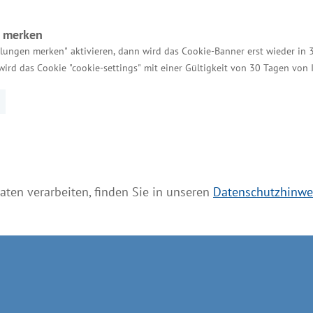
MV WERFTEN
n merken
llungen merken" aktivieren, dann wird das Cookie-Banner erst wieder in 
ar, Rostock und Stralsund in Mecklenburg-Vorpommer
wird das Cookie "cookie-settings" mit einer Gültigkeit von 30 Tagen von
ten in Europa. Die Werften verfügen über eine exzell
re Investitionen in eine Laser-Dünnblechschweißlini
RFTEN zu einem der effizientesten Kreuzfahrtschiff
i Werften rund 2.500 Schiffsneubauten entworfen, pr
hiffe und Stena-Line-Fähren. MV WERFTEN mit Sitz in 
aten verarbeiten, finden Sie in unseren
Datenschutzhinwe
tarbeiterschulungen, um eine hervorragende Qualitä