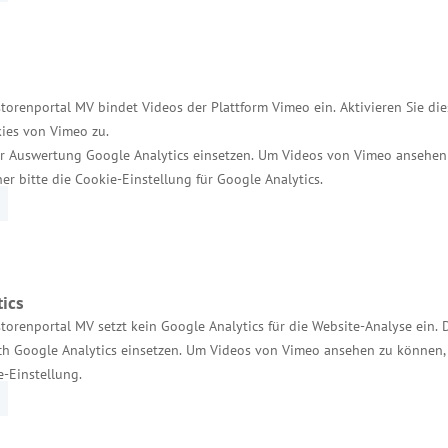
nähten. Darüber hinaus zeichnet sich die neue Anlag
ofilen im Laser-Hybrid-Verfahren sowie programmie
h-Paneellinie perfekt in das Digitalisierungs- und
torenportal MV bindet Videos der Plattform Vimeo ein. Aktivieren Sie di
ies von Vimeo zu.
n MV WERFTEN und Teil der Erfolgsgeschichte des Unt
r Auswertung Google Analytics einsetzen. Um Videos von Vimeo ansehen
ist einzigartig, da wir sie speziell an MV WERFTEN an
her bitte die Cookie-Einstellung für Google Analytics.
bal-Kreuzfahrtschiffe abgestimmt und wird eine sta
kts ist unsere Zusammenarbeit großartig gewesen, un
ics
.1 befindet sich die Sektionsfertigung und -ausrüstu
torenportal MV setzt kein Google Analytics für die Website-Analyse ein. 
nsgesamt werden die drei Hallen 25 Arbeitsstationen
h Google Analytics einsetzen. Um Videos von Vimeo ansehen zu können, 
mplex. Mittelfristig werden hier bis zu 150 Beschäfti
e-Einstellung.