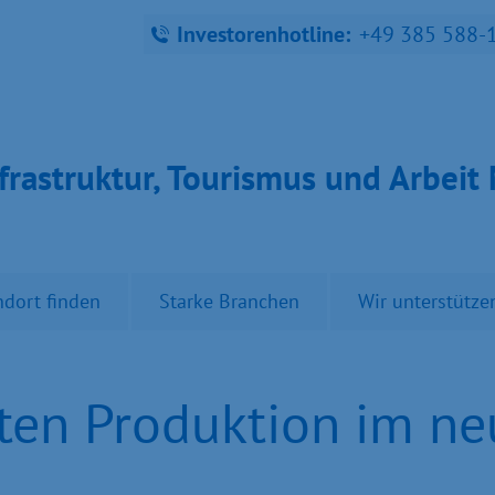
Investorenhotline:
+49 385 588-
fra­struk­tur, Tou­ris­mus und Ar­bei
ndort finden
Starke Branchen
Wir unterstütze
en Produktion im ne