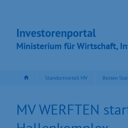
Inves­toren­por­tal
Ministeri­um für Wirt­schaft, In
Standortvorteil MV
Besten Sta
MV WERFTEN start
Hallenkomplex