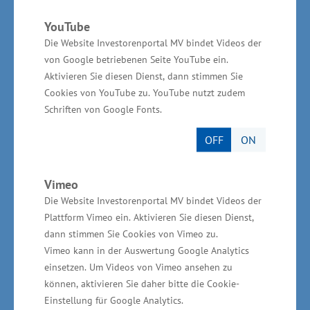
Pflanzenroboter - Cara Sophie Weise, Dennis
Betke aus Wismar
YouTube
Karteikartensystem - Philipp Schweers,
Die Website Investorenportal MV bindet Videos der
Michel Bornemann, Fenja Habelmann, Jalia
von Google betriebenen Seite YouTube ein.
Hallab, Stefan Schomacker aus Rostock
Aktivieren Sie diesen Dienst, dann stimmen Sie
Cookies von YouTube zu. YouTube nutzt zudem
Intonationstrainer - Martin Blum aus Rostock
Schriften von Google Fonts.
Memoboard - Tim Stoye, Paul Netzel aus
Stralsund
OFF
ON
Ambitube - Jonas Trittler, Paul Netzel, Theodor
Gaede aus Stralsund
Vimeo
CYSES - Sekina Mandelartz, Billy Jazosch,
Die Website Investorenportal MV bindet Videos der
Tarek Mandelartz aus Greifslwald
Plattform Vimeo ein. Aktivieren Sie diesen Dienst,
dann stimmen Sie Cookies von Vimeo zu.
menuvice - Christian Pappenberger, Norbert
Vimeo kann in der Auswertung Google Analytics
Empting aus Greifswald
einsetzen. Um Videos von Vimeo ansehen zu
Home Green Home by bioho.me - Reinhard
können, aktivieren Sie daher bitte die Cookie-
Pfister, Aline Cardoso aus Neubrandenburg
Einstellung für Google Analytics.