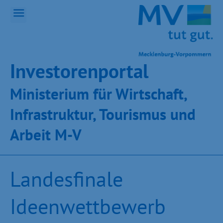
Inves­toren­por­tal
Ministeri­um für Wirt­schaft,
Infra­struk­tur, Tou­ris­mus und
Ar­beit M-V
Landesfinale
Ideenwettbewerb