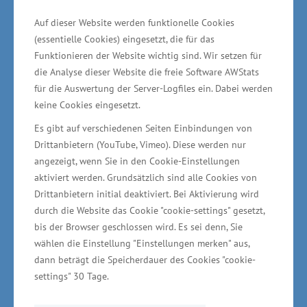
Einrichtungen des Landes haben die
Auf dieser Website werden funktionelle Cookies
Teilnehmenden originelle Geschäftsideen und
(essentielle Cookies) eingesetzt, die für das
entscheidende Forschungsergebnisse zu
Funktionieren der Website wichtig sind. Wir setzen für
wirtschaftlichen Gründungsszenarien
die Analyse dieser Website die freie Software AWStats
weiterentwickelt“, sagte Glawe.
für die Auswertung der Server-Logfiles ein. Dabei werden
keine Cookies eingesetzt.
Es gibt auf verschiedenen Seiten Einbindungen von
Drittanbietern (YouTube, Vimeo). Diese werden nur
angezeigt, wenn Sie in den Cookie-Einstellungen
Wirtschaftsministerium unterstützt
aktiviert werden. Grundsätzlich sind alle Cookies von
Ideenwettbewerb
Drittanbietern initial deaktiviert. Bei Aktivierung wird
durch die Website das Cookie "cookie-settings" gesetzt,
Das Wirtschaftsministerium unterstützt das
bis der Browser geschlossen wird. Es sei denn, Sie
Projekt mit Mitteln des Europäischen
wählen die Einstellung "Einstellungen merken" aus,
dann beträgt die Speicherdauer des Cookies "cookie-
Sozialfonds (ESF) in Höhe von rund zwei
settings" 30 Tage.
Millionen Euro. „Der Wettbewerb trägt dazu bei,
die allgemeine Ideenfindungs- und