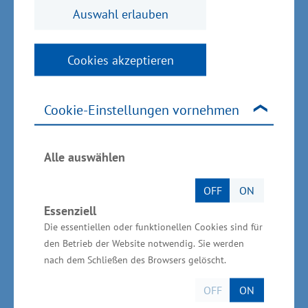
Auswahl erlauben
Gründungskultur in Mecklenburg-Vorpommern
zu stärken“, sagte Glawe.
Cookies akzeptieren
Cookie-Einstellungen vornehmen
An dem Landesfinale nehmen teil:
Alle auswählen
In der Kategorie „Studierende“:
OFF
ON
Essenziell
Die essentiellen oder funktionellen Cookies sind für
den Betrieb der Website notwendig. Sie werden
nach dem Schließen des Browsers gelöscht.
Fahrradanhänger „frei“ - Niklas Mästele aus
Wismar
OFF
ON