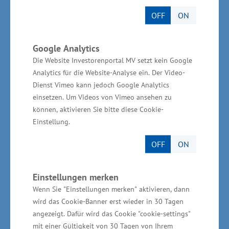
Internetmarktplatz für regionale Produkte -
OFF
ON
Alex Krugenberg aus Neubrandenburg
Google Analytics
Die Website Investorenportal MV setzt kein Google
Analytics für die Website-Analyse ein. Der Video-
In der Kategorie Forschende & Absolventen:
Dienst Vimeo kann jedoch Google Analytics
einsetzen. Um Videos von Vimeo ansehen zu
können, aktivieren Sie bitte diese Cookie-
Einstellung.
Ayokie - Benjamin Reif, Kristina Zlatina aus
OFF
ON
Rostock
PIA - Martin Adam, Kristina Yordanova,
Sumaiya Suravee,
Einstellungen merken
Wenn Sie "Einstellungen merken" aktivieren, dann
Dipendra Yadav, Frederic Conan Widaya, Irfan
wird das Cookie-Banner erst wieder in 30 Tagen
Fachrudin Priyanta aus Rostock
angezeigt. Dafür wird das Cookie "cookie-settings"
Glottissegmentierung - Dr. Oliver Gloger,
mit einer Gültigkeit von 30 Tagen von Ihrem