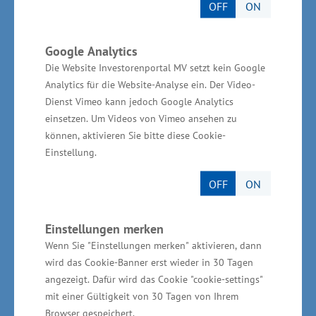
Fördermittel benötigen, um in
OFF
ON
strukturschwachen Regionen die regionale
Wettbewerbsfähigkeit zu stärken und unsere
Google Analytics
Die Website Investorenportal MV setzt kein Google
Lebensverhältnisse im Bundesvergleich
Analytics für die Website-Analyse ein. Der Video-
anzugleichen“, sagte Glawe.
Dienst Vimeo kann jedoch Google Analytics
einsetzen. Um Videos von Vimeo ansehen zu
Einschätzung der EU-Kommission
können, aktivieren Sie bitte diese Cookie-
Einstellung.
zur neuen Förderperiode 2021 bis
2027 in Mecklenburg-
OFF
ON
Vorpommern
Einstellungen merken
Wenn Sie "Einstellungen merken" aktivieren, dann
Leo Maier (Leiter des Referates Deutschland,
wird das Cookie-Banner erst wieder in 30 Tagen
Österreich und Niederlande bei der
angezeigt. Dafür wird das Cookie "cookie-settings"
Europäischen Kommission, Generaldirektion
mit einer Gültigkeit von 30 Tagen von Ihrem
Regionalpolitik und Stadtentwicklung) sagte:
Browser gespeichert.