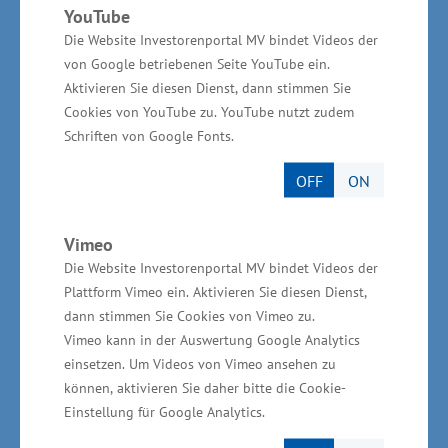
YouTube
Millionen Euro.
Die Website Investorenportal MV bindet Videos der
von Google betriebenen Seite YouTube ein.
Förderung der integrierten nachhaltigen
Aktivieren Sie diesen Dienst, dann stimmen Sie
Stadtentwicklung
Cookies von YouTube zu. YouTube nutzt zudem
Schriften von Google Fonts.
Für die integrierte nachhaltige
OFF
ON
Stadtentwicklung sind 91 Vorhaben für eine
Förderung ausgewählt, davon wurden 24
Vimeo
Vorhaben mit förderfähigen Gesamtkosten von
Die Website Investorenportal MV bindet Videos der
53,8 Millionen Euro bewilligt
Plattform Vimeo ein. Aktivieren Sie diesen Dienst,
(Detailinformationen zu allen Prioritätsachsen
dann stimmen Sie Cookies von Vimeo zu.
siehe Anhang).
Vimeo kann in der Auswertung Google Analytics
einsetzen. Um Videos von Vimeo ansehen zu
können, aktivieren Sie daher bitte die Cookie-
„Trotz aller Erfolge in der Wirtschaft - wir
Einstellung für Google Analytics.
werden auch weiterhin europäische