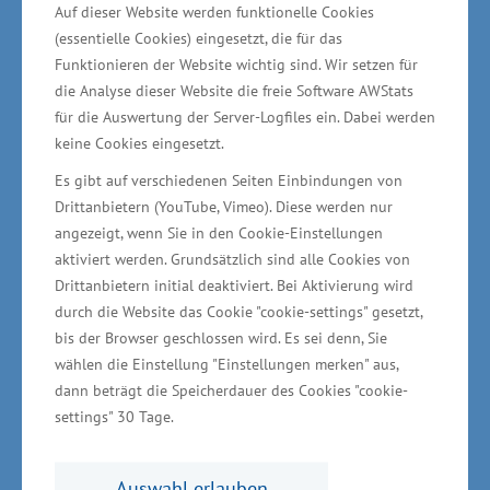
Auf dieser Website werden funktionelle Cookies
Bei der Förderung zur Steigerung der
(essentielle Cookies) eingesetzt, die für das
Funktionieren der Website wichtig sind. Wir setzen für
Investitionstätigkeit von kleinen und mittleren
die Analyse dieser Website die freie Software AWStats
Unternehmen (KMU) haben 117 Projekte eine
für die Auswertung der Server-Logfiles ein. Dabei werden
Unterstützung erhalten. Dadurch werden 779
keine Cookies eingesetzt.
Arbeitsplätze neu geschaffen und 2.633 Jobs
Es gibt auf verschiedenen Seiten Einbindungen von
gesichert. Ein Beispiel dafür ist die dynortec
Drittanbietern (YouTube, Vimeo). Diese werden nur
eletronics GmbH in Rehna. Dort ist die
angezeigt, wenn Sie in den Cookie-Einstellungen
aktiviert werden. Grundsätzlich sind alle Cookies von
Errichtung einer Betriebsstätte zur Herstellung
Drittanbietern initial deaktiviert. Bei Aktivierung wird
elektronischer Baugruppen unterstützt worden
durch die Website das Cookie "cookie-settings" gesetzt,
(Gesamtinvestition 1,665 Millionen Euro;
bis der Browser geschlossen wird. Es sei denn, Sie
Förderung rund 376.000 Euro).
wählen die Einstellung "Einstellungen merken" aus,
dann beträgt die Speicherdauer des Cookies "cookie-
settings" 30 Tage.
Darüber hinaus steht ein KMU-Darlehensfonds
im Rahmen des EFRE zur Verfügung, aus dem
Auswahl erlauben