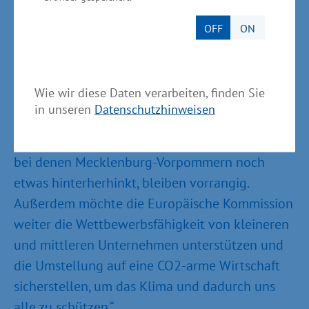
„Die Vorschläge der Kommission für die neue
OFF
ON
Förderperiode 2021-27 sehen vor, dass die
Menschen in ganz Deutschland weiterhin von
der Kohäsionspolitik profitieren. Dabei bleibt
Wie wir diese Daten verarbeiten, finden Sie
Mecklenburg-Vorpommern eine
in unseren
Datenschutzhinweisen
Übergangsregion mit vielen Möglichkeiten.
Investitionen in Forschung und Entwicklung,
bei denen Mecklenburg-Vorpommern noch
etwas hinterherhinkt, bleiben vorrangig.
Außerdem möchte die Europäische Kommission
weiter die Wettbewerbsfähigkeit von kleineren
und mittleren Unternehmen unterstützen und
die Umstellung auf eine CO2-arme Wirtschaft
sicherstellen, um das Klima und dadurch uns
alle zu schützen.“