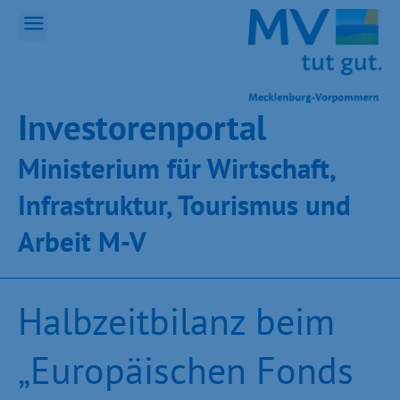
Inves­toren­por­tal
Ministeri­um für Wirt­schaft,
Infra­struk­tur, Tou­ris­mus und
Ar­beit M-V
Halbzeitbilanz beim
„Europäischen Fonds