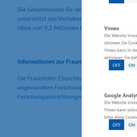
Die Gesamtkosten für den Neubau und die Inve
unterstützt das Vorhaben bei Vorlage aller Un
Höhe von 9,5 Millionen Euro.
Vimeo
Die Website Inves
stimmen Sie Cook
Vimeo kann in de
aktivieren Sie da
Informationen zur Fraunhofer-Einrichtung
OFF
ON
Die Fraunhofer-Einrichtung Großstrukturen in 
angewandten Forschung e.V. München. Unter d
Google Analyt
Forschungseinrichtungen an Standorten in ga
Die Website Inves
Vimeo kann jedoc
bitte diese Cooki
OFF
ON