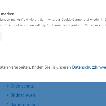
n merken
Services
llungen merken" aktivieren, dann wird das Cookie-Banner erst wieder in 
wird das Cookie "cookie-settings" mit einer Gültigkeit von 30 Tagen von
Kontakt für Investoren
Einheitlicher Ansprechpartner
MV Serviceportal
Aktuelle Broschüren und Downloads
aten verarbeiten, finden Sie in unseren
Datenschutzhinwe
Aktuelle Meldungen
Impressum
Datenschutz
Bildnachweis
Barrierefreiheit