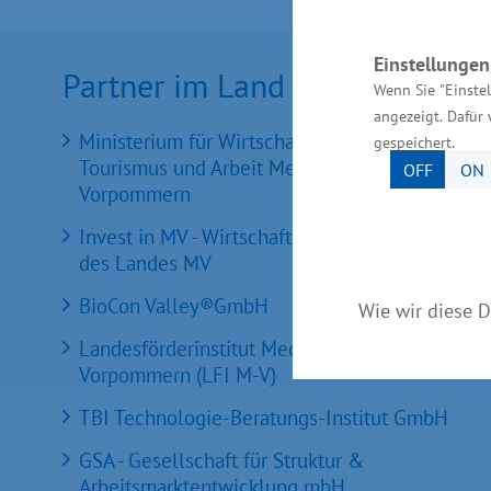
Einstellunge
Partner im Land
Wenn Sie "Einste
angezeigt. Dafür 
Ministerium für Wirtschaft, Infrastruktur,
gespeichert.
Tourismus und Arbeit Mecklenburg-
OFF
ON
Vorpommern
Invest in MV - Wirtschaftsfördergesellschaft
des Landes MV
BioCon Valley®GmbH
Wie wir diese D
Landesförderinstitut Mecklenburg-
Vorpommern (LFI M-V)
TBI Technologie-Beratungs-Institut GmbH
GSA - Gesellschaft für Struktur &
Arbeitsmarktentwicklung mbH