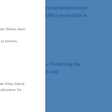
llionen Euro. Das Wirtschaftsministerium
gionale Entwicklung“ (EFRE) vermutlich in
esen Dienst, dann
 zu können,
unhofer-Gesellschaft zur Förderung der
ellschaft 67 Institute und
Der Video-Dienst
aktivieren Sie