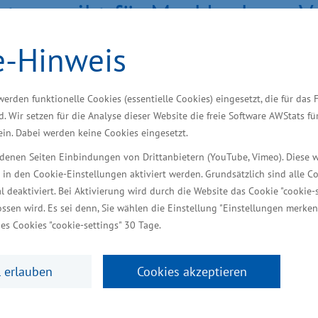
chtung gibt für Mecklenburg-
lungsstandort wichtige Impul
e-Hinweis
werden funktionelle Cookies (essentielle Cookies) eingesetzt, die für das 
 in der Produktionstechnik IGP in Rostock plant eine
d. Wir setzen für die Analyse dieser Website die freie Software AWStats f
ingenieurwissenschaftliche Aufgabenstellungen der I
 ein. Dabei werden keine Cookies eingesetzt.
ungstechnik und Produktentwicklung beispielsweise f
iedenen Seiten Einbindungen von Drittanbietern (YouTube, Vimeo). Diese 
enenfahrzeugbau. „Die Fraunhofer-Einrichtung gibt
 in den Cookie-Einstellungen aktiviert werden. Grundsätzlich sind alle C
Als Schnittstelle zwischen Wirtschaft und Wissensch
al deaktiviert. Bei Aktivierung wird durch die Website das Cookie "cookie-s
ssen wird. Es sei denn, Sie wählen die Einstellung "Einstellungen merken
d Verfahren marktreif entwickelt. Jetzt soll die Mi
es Cookies "cookie-settings" 30 Tage.
ngend notwendig“, sagte der Minister für Wirtschaft
 erlauben
Cookies akzeptieren
en geplant