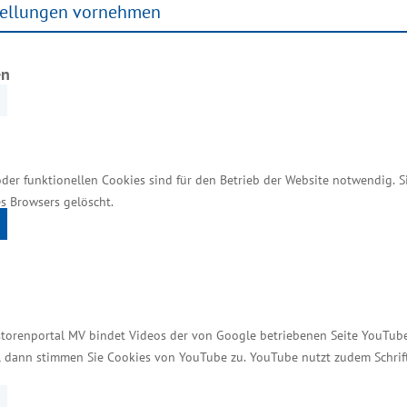
tellungen vornehmen
chaftliche und technische Mitarbeiter im Anwendun
er sind in einem Büro- und Laborgebäude mit rund 2.
en
 untergebracht. Jetzt ist der Neubau eines Büro- u
ehen ist, auf einem benachbarten Grundstück die ne
 zu errichten. Dort sollen vor allem die Fertigung 
tomatisierter Anlagen, unter realistischen Bedingu
oder funktionellen Cookies sind für den Betrieb der Website notwendig. 
ung bietet ausgezeichnete Entwicklungschancen für 
s Browsers gelöscht.
mit und für die Wirtschaft geforscht, entwickelt und
, dass in Rostock langfristig über 100 Mitarbeiter tä
storenportal MV bindet Videos der von Google betriebenen Seite YouTube 
t, dann stimmen Sie Cookies von YouTube zu. YouTube nutzt zudem Schri