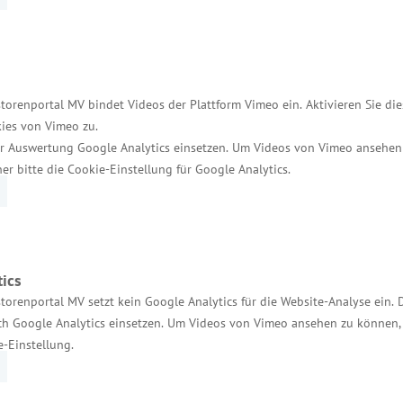
stition in Laborgerätschaften betragen rund 13,8 Mi
terlagen aus Mitteln des „Europäischen Fonds für re
torenportal MV bindet Videos der Plattform Vimeo ein. Aktivieren Sie di
ies von Vimeo zu.
r Auswertung Google Analytics einsetzen. Um Videos von Vimeo ansehen
her bitte die Cookie-Einstellung für Google Analytics.
der Produktionstechnik ist eine Einrichtung der Fra
em Gesellschafts-Dach arbeiten nach Angaben der Ges
ics
nz Deutschland.
torenportal MV setzt kein Google Analytics für die Website-Analyse ein. 
h Google Analytics einsetzen. Um Videos von Vimeo ansehen zu können, 
e-Einstellung.