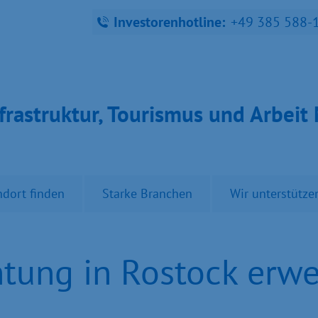
Investorenhotline:
+49 385 588-
fra­struk­tur, Tou­ris­mus und Ar­bei
ndort finden
Starke Branchen
Wir unterstütze
tung in Rostock erwe