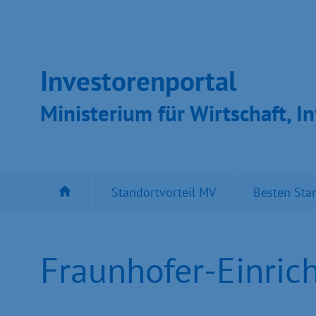
Inves­toren­por­tal
Ministeri­um für Wirt­schaft, In
Standortvorteil MV
Besten Sta
Fraunhofer-Einrich