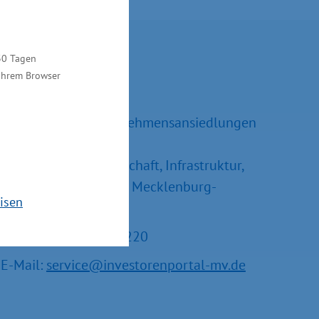
Kontakt
30 Tagen
 Ihrem Browser
Ralf Sippel
Referatsleiter Unternehmensansiedlungen
und –erweiterungen
Ministerium für Wirtschaft, Infrastruktur,
Tourismus und Arbeit Mecklenburg-
isen
Vorpommern
Tel.: +49 385 588-15220
E-Mail:
service@investorenportal-mv.de