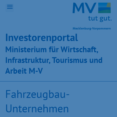
Inves­toren­por­tal
Ministeri­um für Wirt­schaft,
Infra­struk­tur, Tou­ris­mus und
Ar­beit M-V
Fahrzeugbau-
Unternehmen