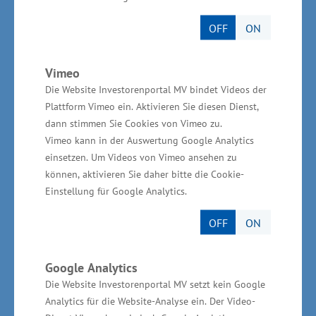
Die Junge Fahrzeugbau GmbH wurde 1983 als
OFF
ON
Handwerksbetrieb zur Produktion von
Nutzfahrzeugaufbauten mit fünf Mitarbeitern in
Vimeo
Barsbüttel bei Hamburg gegründet. Im Oktober
Die Website Investorenportal MV bindet Videos der
1991 ist in Stralendorf ein weiteres
Plattform Vimeo ein. Aktivieren Sie diesen Dienst,
Fertigungswerk entstanden. Insgesamt
dann stimmen Sie Cookies von Vimeo zu.
produziert die familiengeführte Firma heute
Vimeo kann in der Auswertung Google Analytics
einsetzen. Um Videos von Vimeo ansehen zu
nach eigenen Angaben mit über 200
können, aktivieren Sie daher bitte die Cookie-
Mitarbeitern etwa 5.000 Aufbauten und
Einstellung für Google Analytics.
Anhänger jährlich für den nationalen und
OFF
ON
internationalen Nutzfahrzeugmarkt.
Google Analytics
Die Website Investorenportal MV setzt kein Google
Analytics für die Website-Analyse ein. Der Video-
Automobilzuliefererindustrie in Mecklenburg-