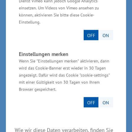
Dienst Vimeo kann jedoch Google Analytics
Vorpommern
einsetzen. Um Videos von Vimeo ansehen zu
können, aktivieren Sie bitte diese Cookie-
In Mecklenburg-Vorpommern sind etwa 100
Einstellung.
überwiegend kleine und mittlere Unternehmen
OFF
ON
im Bereich automotive tätig. Davon sind rund
30 Unternehmen spezialisierte Automotive-
Einstellungen merken
Zulieferer, beispielsweise die Webasto
Wenn Sie "Einstellungen merken" aktivieren, dann
Neubrandenburg GmbH in Neubrandenburg, die
wird das Cookie-Banner erst wieder in 30 Tagen
ZF TRW Airbag Systems GmbH in Laage, die
angezeigt. Dafür wird das Cookie "cookie-settings"
Flamm Precomp GmbH & Co. KG in Laage und
mit einer Gültigkeit von 30 Tagen von Ihrem
Browser gespeichert.
die Oberaigner Automotive GmbH in Laage.
Derzeit gibt es rund 5.000 Beschäftigte in
OFF
ON
diesem Industriezweig, die einen jährlichen
Umsatz von rund 1,5 Milliarden Euro
erwirtschaften.
Wie wir diese Daten verarbeiten, finden Sie