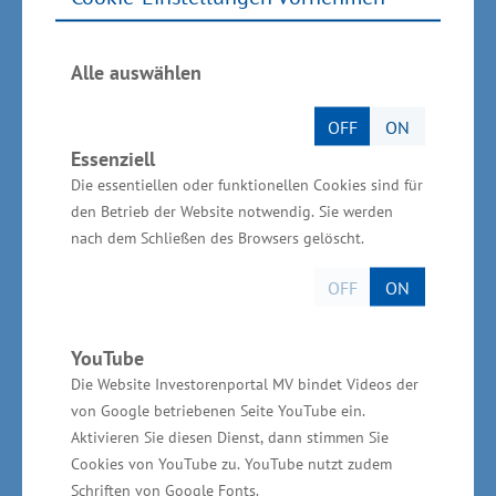
Wirtschaftsministerium unterstützt vor Ort
Alle auswählen
Die Gesamtinvestitionen des Unternehmens
OFF
ON
betragen mehr als 4,1 Millionen Euro. Das
Essenziell
Wirtschaftsministerium unterstützt das
Die essentiellen oder funktionellen Cookies sind für
Vorhaben aus Mitteln der
den Betrieb der Website notwendig. Sie werden
Gemeinschaftsaufgabe „Verbesserung der
nach dem Schließen des Browsers gelöscht.
regionalen Wirtschaftsstruktur“ (GRW) in Höhe
OFF
ON
von knapp 689.000 Euro.
YouTube
Die Website Investorenportal MV bindet Videos der
von Google betriebenen Seite YouTube ein.
Informationen zum Unternehmen Junge
Aktivieren Sie diesen Dienst, dann stimmen Sie
Fahrzeugbau GmbH
Cookies von YouTube zu. YouTube nutzt zudem
Schriften von Google Fonts.