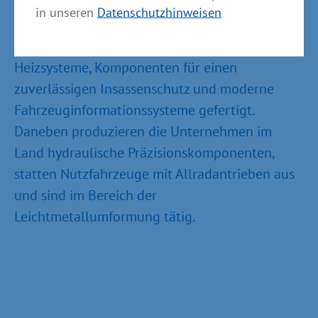
in unseren
Datenschutzhinweisen
So werden in Mecklenburg-Vorpommern
hochwertige Fahrzeugklimatisierungs- und
Heizsysteme, Komponenten für einen
zuverlässigen Insassenschutz und moderne
Fahrzeuginformationssysteme gefertigt.
Daneben produzieren die Unternehmen im
Land hydraulische Präzisionskomponenten,
statten Nutzfahrzeuge mit Allradantrieben aus
und sind im Bereich der
Leichtmetallumformung tätig.