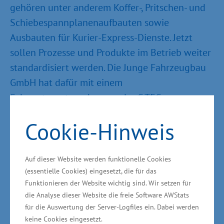
gehören unter anderem Koffer-, Pritschen- und
Schiebespannplanenaufbauten sowie
Ausbauten für Kurier-Express-Dienste. Jetzt
sollen Prozesse und Produkte im Betrieb weiter
standardisiert werden. Die Junge Fahrzeugbau
GmbH hat dafür mit einem
Schwesterunternehmen – der C-TEC
Engineering GmbH aus Blaustein (Baden-
Cookie-Hinweis
Württemberg) – einen modularen
Querbaukasten entwickelt, um die
Teilegleichheit zu erhöhen. So sollen die
Auf dieser Website werden funktionelle Cookies
Fertigungstiefe und die Produktionsstückzahlen
(essentielle Cookies) eingesetzt, die für das
Funktionieren der Website wichtig sind. Wir setzen für
erhöht sowie der Materialeinkauf und die
die Analyse dieser Website die freie Software AWStats
Transportkosten reduziert werden. Für die
für die Auswertung der Server-Logfiles ein. Dabei werden
Umsetzung wird in den Standort Stralendorf
keine Cookies eingesetzt.