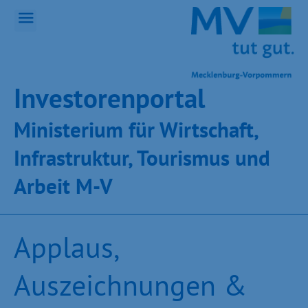
Inves­toren­por­tal
Ministeri­um für Wirt­schaft,
Infra­struk­tur, Tou­ris­mus und
Ar­beit M-V
Applaus,
Auszeichnungen &