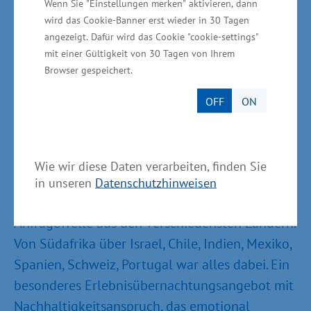
Wenn Sie "Einstellungen merken" aktivieren, dann
Besuch ein. Hier stellten sich Einrichtungen vor,
wird das Cookie-Banner erst wieder in 30 Tagen
deren Angebote auf Nachhaltigkeit setzen. Ein
angezeigt. Dafür wird das Cookie "cookie-settings"
mit einer Gültigkeit von 30 Tagen von Ihrem
Solarboot
von der „Solarwaterworld AG“ aus
Browser gespeichert.
Berlin war ebenfalls zu sehen, um auf
umweltfreundliches Reisen in der Peeneregion
OFF
ON
aufmerksam zu machen. Großes Interesse rief
auch das Sleeperoo, eine neue, nachhaltige
Form des Übernachtens in so genannten
Wie wir diese Daten verarbeiten, finden Sie
„Design|sleep Cubes“ hervor. „Wir sind völlig
in unseren
Datenschutzhinweisen
überrascht worden von der riesen Besucher-
Anfragewelle aus den verschiedensten Ländern.
Von Südafrika über Israel, Chile, Indien, Mexiko,
Spanien, Schweiz, Portugal war alles dabei. Ein
besonderes Erlebnisübernachtungsangebot mit
Nachhaltigkeitsanspruch, das emotional