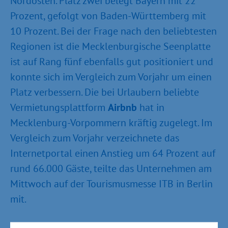
Nordosten. Platz zwei belegt Bayern mit 22
Prozent, gefolgt von Baden-Württemberg mit
10 Prozent. Bei der Frage nach den beliebtesten
Regionen ist die Mecklenburgische Seenplatte
ist auf Rang fünf ebenfalls gut positioniert und
konnte sich im Vergleich zum Vorjahr um einen
Platz verbessern. Die bei Urlaubern beliebte
Vermietungsplattform
Airbnb
hat in
Mecklenburg-Vorpommern kräftig zugelegt. Im
Vergleich zum Vorjahr verzeichnete das
Internetportal einen Anstieg um 64 Prozent auf
rund 66.000 Gäste, teilte das Unternehmen am
Mittwoch auf der Tourismusmesse ITB in Berlin
mit.
Gesundheit, Nachhaltigkeit, internationale