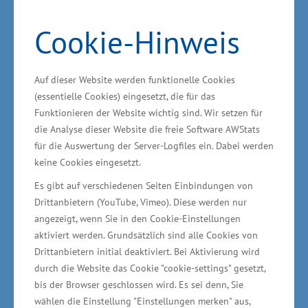
Einkäufer – Mecklenburg-Vorpommerns
Cookie-Hinweis
Fachthemen auf der ITB
Mecklenburg-Vorpommern nutzte als
Auf dieser Website werden funktionelle Cookies
Partnerland der weltgrößten Reisemesse die
(essentielle Cookies) eingesetzt, die für das
Funktionieren der Website wichtig sind. Wir setzen für
Chance, neben Urlaubs- auch verschiedene
die Analyse dieser Website die freie Software AWStats
touristische Fachthemen zu platzieren:
für die Auswertung der Server-Logfiles ein. Dabei werden
keine Cookies eingesetzt.
Es gibt auf verschiedenen Seiten Einbindungen von
Drittanbietern (YouTube, Vimeo). Diese werden nur
Nachgefragt: Gesundheitsangebote aus MV im
angezeigt, wenn Sie in den Cookie-Einstellungen
Medical Tourism Pavilion
aktiviert werden. Grundsätzlich sind alle Cookies von
Drittanbietern initial deaktiviert. Bei Aktivierung wird
durch die Website das Cookie "cookie-settings" gesetzt,
Um der wachsenden Bedeutung des
bis der Browser geschlossen wird. Es sei denn, Sie
Gesundheits- und Medizintourismus Rechnung
wählen die Einstellung "Einstellungen merken" aus,