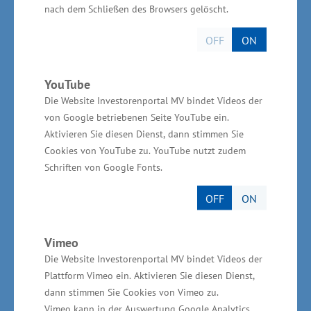
eine Marketing-Kooperation abgeschlossen. Am
nach dem Schließen des Browsers gelöscht.
Wochenende hingegen erkundigten sich die
OFF
ON
Gäste nach konkreten Gesundheitsangeboten“,
sagte Sabine Rasch, Managerin des Projekts
YouTube
„Gesundes MV“ beim Landestourismusverband.
Die Website Investorenportal MV bindet Videos der
von Google betriebenen Seite YouTube ein.
Weitere Informationen: www.gesundes-mv.de
Aktivieren Sie diesen Dienst, dann stimmen Sie
Cookies von YouTube zu. YouTube nutzt zudem
Schriften von Google Fonts.
OFF
ON
ITB-Präsentation mit nachhaltigem Ansatz
Darüber hinaus zog sich das Thema
Vimeo
Die Website Investorenportal MV bindet Videos der
Nachhaltigkeit wie ein roter Faden durch die
Plattform Vimeo ein. Aktivieren Sie diesen Dienst,
Landespräsentation. Zahlreiche Gastgeber
dann stimmen Sie Cookies von Vimeo zu.
haben sich in Mecklenburg-Vorpommern einem
Vimeo kann in der Auswertung Google Analytics