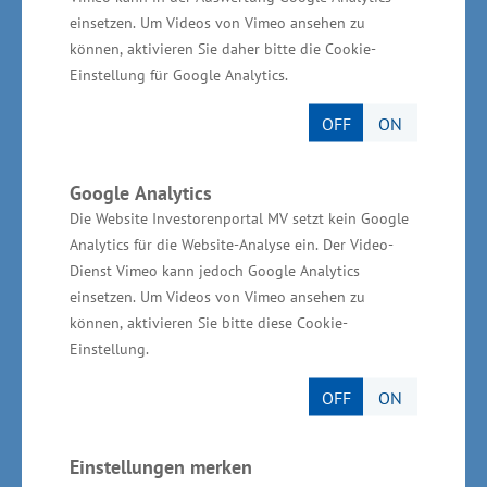
ressourcenschonenden Ansatz verschrieben und
einsetzen. Um Videos von Vimeo ansehen zu
können, aktivieren Sie daher bitte die Cookie-
reagieren damit nicht zuletzt auf eine
Einstellung für Google Analytics.
wachsende Klientel, die bewusster reisen
möchte. Auf der ITB Berlin präsentierte sich
OFF
ON
Mecklenburg-Vorpommern mit einem
nachhaltigen Messestand
. Dieser wurde von
Google Analytics
einer als nachhaltig zertifizierten
Die Website Investorenportal MV setzt kein Google
Analytics für die Website-Analyse ein. Der Video-
Messebaufirma, Projekt RK aus Rostock,
Dienst Vimeo kann jedoch Google Analytics
produziert und errichtet. Zudem wurden
einsetzen. Um Videos von Vimeo ansehen zu
Werbematerialien, die am Messestand gezeigt
können, aktivieren Sie bitte diese Cookie-
wurden, durch Digitalvarianten ergänzt. In
Einstellung.
Halle 4.1 am Stand 110 wurden zudem
OFF
ON
nachhaltige Angebote aus Mecklenburg-
Vorpommern vorgestellt. So lud das so
Einstellungen merken
genannte
„Gläserne Klassenzimmer“
zum