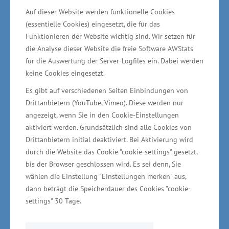
entstanden. „Die MIS Mecklenburger Industrie
Auf dieser Website werden funktionelle Cookies
Service GmbH will ihr Produktangebot
(essentielle Cookies) eingesetzt, die für das
erweitern und braucht dafür mehr Platz für die
Funktionieren der Website wichtig sind. Wir setzen für
Fertigung. So ist eine neue Werkhalle
die Analyse dieser Website die freie Software AWStats
für die Auswertung der Server-Logfiles ein. Dabei werden
entstanden. Mit der Erweiterung entstehen vier
keine Cookies eingesetzt.
neue Arbeitsplätze“, sagte der Minister für
Es gibt auf verschiedenen Seiten Einbindungen von
Wirtschaft, Arbeit und Gesundheit Harry Glawe
Drittanbietern (YouTube, Vimeo). Diese werden nur
am Montag. Nach Abschluss des Vorhabens
angezeigt, wenn Sie in den Cookie-Einstellungen
werden 21 Mitarbeiter im Unternehmen
aktiviert werden. Grundsätzlich sind alle Cookies von
Drittanbietern initial deaktiviert. Bei Aktivierung wird
beschäftigt sein.
durch die Website das Cookie "cookie-settings" gesetzt,
bis der Browser geschlossen wird. Es sei denn, Sie
wählen die Einstellung "Einstellungen merken" aus,
dann beträgt die Speicherdauer des Cookies "cookie-
Erweiterung der Produktionskapazität durch
settings" 30 Tage.
neue Werkhalle – verarbeitendes Gewerbe wird
gestärkt