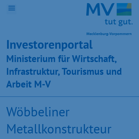
Inves­toren­por­tal
Ministeri­um für Wirt­schaft,
Infra­struk­tur, Tou­ris­mus und
Ar­beit M-V
Wöbbeliner
Metallkonstrukteur