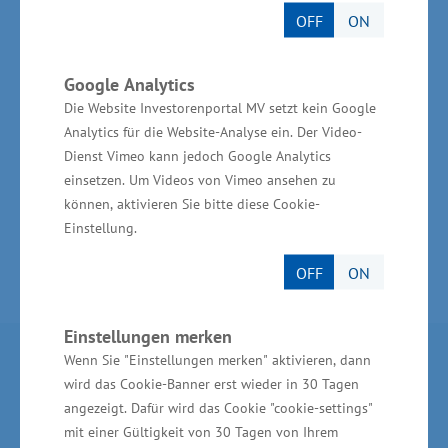
Gemeinschaftsaufgabe zur „Verbesserung der
OFF
ON
regionalen Wirtschaftsstruktur“ (GRW) in
Verbindung mit Mitteln des „Europäischen
Google Analytics
Fonds für regionale Entwicklung“ (EFRE) mit
Die Website Investorenportal MV setzt kein Google
rund 108.00 Euro. Insgesamt belaufen sich die
Analytics für die Website-Analyse ein. Der Video-
Dienst Vimeo kann jedoch Google Analytics
Investitionen auf 417.000 Euro.
einsetzen. Um Videos von Vimeo ansehen zu
können, aktivieren Sie bitte diese Cookie-
Einstellung.
OFF
ON
Einstellungen merken
Wenn Sie "Einstellungen merken" aktivieren, dann
Partner im Land
wird das Cookie-Banner erst wieder in 30 Tagen
angezeigt. Dafür wird das Cookie "cookie-settings"
Ministerium für Wirtschaft, Infrastruktur,
mit einer Gültigkeit von 30 Tagen von Ihrem