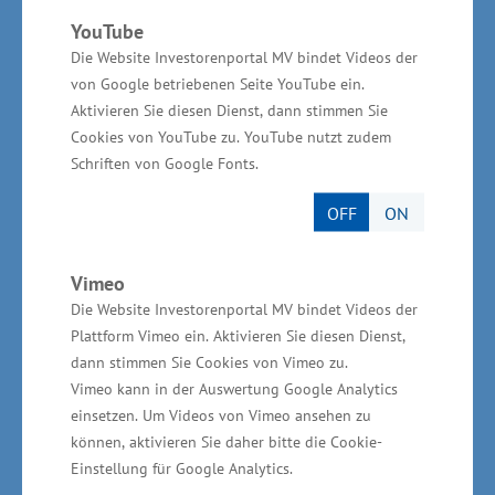
künftig die Produktionskapazität erweitert
YouTube
Die Website Investorenportal MV bindet Videos der
werden. „Mit der Investition und der Schaffung
von Google betriebenen Seite YouTube ein.
von neuen Arbeitsplätzen wird das
Aktivieren Sie diesen Dienst, dann stimmen Sie
produzierende Gewerbe im Land weiter
Cookies von YouTube zu. YouTube nutzt zudem
gestärkt“, sagte Glawe. Das produzierende
Schriften von Google Fonts.
Gewerbe ist in Mecklenburg-Vorpommern im
OFF
ON
vergangenen Jahr um +2,4 Prozent gewachsen.
Der Bundesschnitt lag bei +1,8 Prozent.
Vimeo
Die Website Investorenportal MV bindet Videos der
Plattform Vimeo ein. Aktivieren Sie diesen Dienst,
dann stimmen Sie Cookies von Vimeo zu.
Wirtschaftsministerium unterstützt vor Ort
Vimeo kann in der Auswertung Google Analytics
einsetzen. Um Videos von Vimeo ansehen zu
Das Wirtschaftsministerium unterstützt das
können, aktivieren Sie daher bitte die Cookie-
Einstellung für Google Analytics.
Vorhaben auf Grundlage der