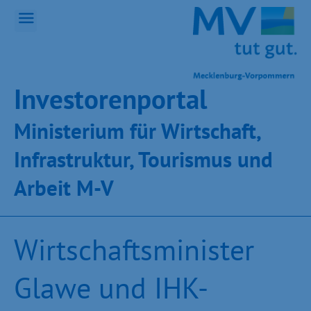
Inves­toren­por­tal
Ministeri­um für Wirt­schaft,
Infra­struk­tur, Tou­ris­mus und
Ar­beit M-V
Wirtschaftsminister
Glawe und IHK-