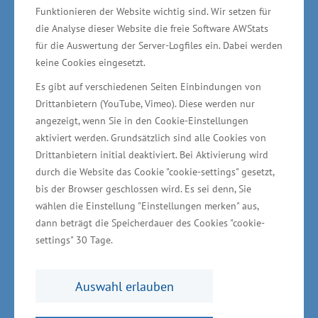
Entwicklung regionaler Projekte ist ein
Funktionieren der Website wichtig sind. Wir setzen für
die Analyse dieser Website die freie Software AWStats
wichtiger Baustein hierfür“, sagte Mecklenburg-
für die Auswertung der Server-Logfiles ein. Dabei werden
Vorpommerns Wirtschaftsminister Harry Glawe.
keine Cookies eingesetzt.
Es gibt auf verschiedenen Seiten Einbindungen von
Drittanbietern (YouTube, Vimeo). Diese werden nur
angezeigt, wenn Sie in den Cookie-Einstellungen
„Das Beispiel FLAMMAEROTEC zeigt, dass der
aktiviert werden. Grundsätzlich sind alle Cookies von
Standort Westmecklenburg als Schnittmenge
Drittanbietern initial deaktiviert. Bei Aktivierung wird
von MV und der Metropolregion Hamburg
durch die Website das Cookie "cookie-settings" gesetzt,
bis der Browser geschlossen wird. Es sei denn, Sie
punktet. Hier finden Unternehmen Raum, um
wählen die Einstellung "Einstellungen merken" aus,
sich weiter zu entwickeln und die
dann beträgt die Speicherdauer des Cookies "cookie-
Unterstützung der Akteure vor Ort“, fasst
settings" 30 Tage.
Siegbert Eisenach, Hauptgeschäftsführer der
IHK zu Schwerin den Unternehmensbesuch
Auswahl erlauben
zusammen. „Gleichzeitig profitieren die