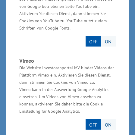
Montag, 10.07.2017, 11.00 Uhr, Ludwig-
von Google betriebenen Seite YouTube ein.
Aktivieren Sie diesen Dienst, dann stimmen Sie
Bölkow-Str. 2
Cookies von YouTube zu. YouTube nutzt zudem
Schriften von Google Fonts.
OFF
ON
Die IHK-Wirtschaftskonferenz Westmecklenburg
findet statt am: Montag, den 10. Juli 2017,
Vimeo
13:00 Uhr (Einlass ab 12.00 Uhr) in der
Die Website Investorenportal MV bindet Videos der
Industrie- und Handelskammer zu Schwerin,
Plattform Vimeo ein. Aktivieren Sie diesen Dienst,
dann stimmen Sie Cookies von Vimeo zu.
Ludwig-Bölkow-Haus, Graf-Schack-Allee 12,
Vimeo kann in der Auswertung Google Analytics
19053 Schwerin.
einsetzen. Um Videos von Vimeo ansehen zu
können, aktivieren Sie daher bitte die Cookie-
Einstellung für Google Analytics.
OFF
ON
Das Programm sowie die Möglichkeit zur