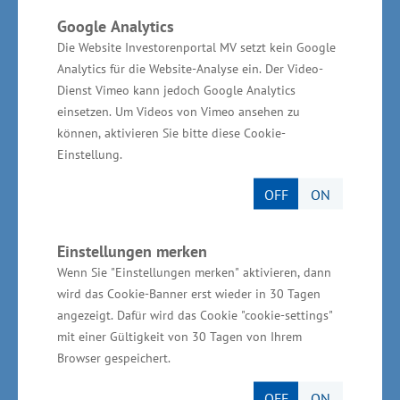
Anmeldung finden Sie in der Online-
Google Analytics
Veranstaltungsdatenbank der IHK zu Schwerin
Die Website Investorenportal MV setzt kein Google
(
www.ihkzuschwerin.de
).
Analytics für die Website-Analyse ein. Der Video-
Dienst Vimeo kann jedoch Google Analytics
einsetzen. Um Videos von Vimeo ansehen zu
können, aktivieren Sie bitte diese Cookie-
Vertreter der Medien sind herzlich eingeladen.
Einstellung.
OFF
ON
Information:
Einstellungen merken
Wenn Sie "Einstellungen merken" aktivieren, dann
wird das Cookie-Banner erst wieder in 30 Tagen
IHK zu Schwerin
angezeigt. Dafür wird das Cookie "cookie-settings"
mit einer Gültigkeit von 30 Tagen von Ihrem
Stefanie Scharrenbach
Browser gespeichert.
0385 5103-201
OFF
ON