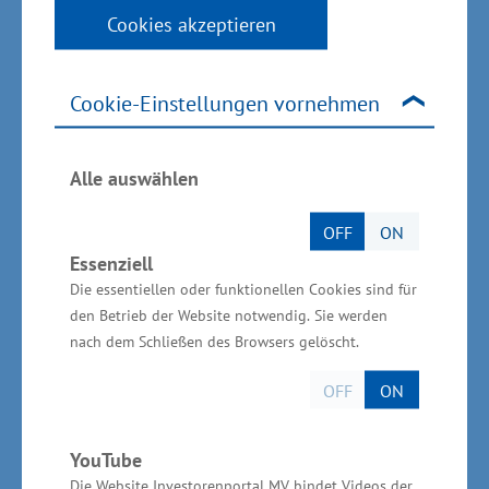
Unternehmen von der Nähe zu Hamburg und
Cookies akzeptieren
der engen Zusammenarbeit, die wir durch
weitere Projekte ausbauen möchten“, so
Cookie-Einstellungen vornehmen
Eisenach weiter.
Alle auswählen
Die Entwicklung von Projekten für die
OFF
ON
Regionalentwicklung Westmecklenburgs ist
Essenziell
Ziel der IHK-Wirtschaftskonferenz, die im
Die essentiellen oder funktionellen Cookies sind für
den Betrieb der Website notwendig. Sie werden
Anschluss an den Unternehmensbesuch
nach dem Schließen des Browsers gelöscht.
beginnt.
OFF
ON
YouTube
Unternehmensbesuch bei FLAMMAEROTEC:
Die Website Investorenportal MV bindet Videos der