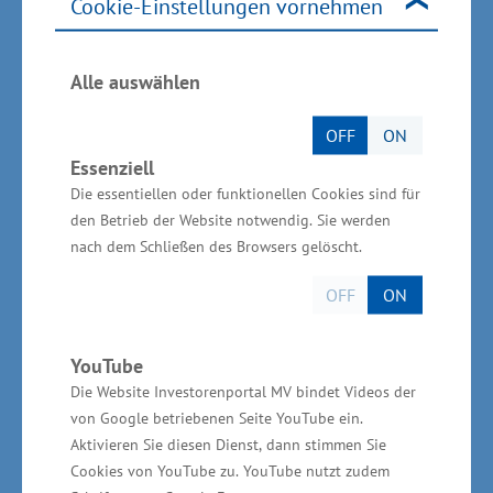
Kartonagen lassen sich um 90 Grad drehen. Die
Cookie-Einstellungen vornehmen
Verpackungen des Unternehmens werden
beispielsweise für Pizza-Klappschachteln,
Alle auswählen
Umzugskartons sowie für Möbel, Elektro- und
Haushaltsgeräte genutzt. Mehr als 70 Prozent
OFF
ON
Essenziell
der Produkte werden nach
Die essentiellen oder funktionellen Cookies sind für
Unternehmensangaben überregional abgesetzt,
den Betrieb der Website notwendig. Sie werden
etwa nach Hamburg, Bremen, Münster und
nach dem Schließen des Browsers gelöscht.
Lauenburg. „Der überregionale Vertrieb trägt
OFF
ON
dazu bei, dass Qualitätsprodukte aus
Mecklenburg-Vorpommern auch außerhalb der
YouTube
Landesgrenzen noch bekannter werden. So
Die Website Investorenportal MV bindet Videos der
kann die Nachfrage gesteigert werden. Das
von Google betriebenen Seite YouTube ein.
stärkt unsere heimische Wirtschaft und sichert
Aktivieren Sie diesen Dienst, dann stimmen Sie
Arbeitsplätze bei uns im Land“, sagte Glawe.
Cookies von YouTube zu. YouTube nutzt zudem