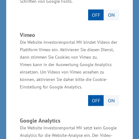
Schriften von Google Fonts.
OFF
ON
Wirtschaftsministerium unterstützt vor Ort
Vimeo
Die Website Investorenportal MV bindet Videos der
Die Gesamtinvestitionen des Unternehmens
Plattform Vimeo ein. Aktivieren Sie diesen Dienst,
betragen 650.000 Euro. Das
dann stimmen Sie Cookies von Vimeo zu.
Wirtschaftsministerium unterstützt das
Vimeo kann in der Auswertung Google Analytics
Vorhaben aus Mitteln der
einsetzen. Um Videos von Vimeo ansehen zu
können, aktivieren Sie daher bitte die Cookie-
Gemeinschaftsaufgabe „Verbesserung der
Einstellung für Google Analytics.
regionalen Wirtschaftsstruktur“ (GRW) in Höhe
von knapp 140.000 Euro.
OFF
ON
Google Analytics
Die Website Investorenportal MV setzt kein Google
Analytics für die Website-Analyse ein. Der Video-