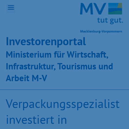
Inves­toren­por­tal
Ministeri­um für Wirt­schaft,
Infra­struk­tur, Tou­ris­mus und
Ar­beit M-V
Verpackungsspezialist
investiert in