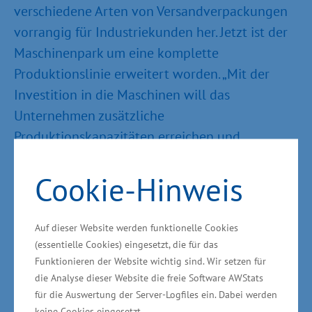
verschiedene Arten von Versandverpackungen
vorrangig für Industriekunden her. Jetzt ist der
Maschinenpark um eine komplette
Produktionslinie erweitert worden. „Mit der
Investition in die Maschinen will das
Unternehmen zusätzliche
Produktionskapazitäten erreichen und
Montageabläufe noch besser auf
Cookie-Hinweis
Kundenwünsche abstellen. So soll die
Marktposition weiter nachhaltig gesichert
werden. Zugleich entstehen mit der
Auf dieser Website werden funktionelle Cookies
Erweiterung vier neue Arbeitsplätze für
(essentielle Cookies) eingesetzt, die für das
Maschinen- und Anlagenführer sowie
Funktionieren der Website wichtig sind. Wir setzen für
die Analyse dieser Website die freie Software AWStats
Mechaniker; 23 Arbeitsplätze werden
für die Auswertung der Server-Logfiles ein. Dabei werden
gesichert“, sagte der Minister für Wirtschaft,
keine Cookies eingesetzt.