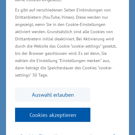
Arbeit und Gesundheit Harry Glawe.
Es gibt auf verschiedenen Seiten Einbindungen von
Drittanbietern (YouTube, Vimeo). Diese werden nur
angezeigt, wenn Sie in den Cookie-Einstellungen
aktiviert werden. Grundsätzlich sind alle Cookies von
Qualitätsprodukte aus Mecklenburg-
Drittanbietern initial deaktiviert. Bei Aktivierung wird
durch die Website das Cookie "cookie-settings" gesetzt,
Vorpommern werden deutschlandweit
bis der Browser geschlossen wird. Es sei denn, Sie
vertrieben
wählen die Einstellung "Einstellungen merken" aus,
dann beträgt die Speicherdauer des Cookies "cookie-
Das Unternehmen hat in eine vollautomatische
settings" 30 Tage.
Produktionslinie aus mehreren Komponenten
investiert - mit einem geräuscharmen Motor,
Auswahl erlauben
einer hohen Faltgeschwindigkeit und einem
geringen Stromverbrauch. Mit der
Cookies akzeptieren
Fertigungslinie können Kundenaufträge an drei
Terminals automatisch gewechselt werden,