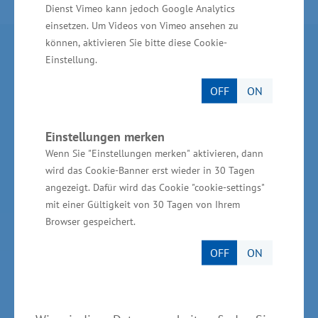
Dienst Vimeo kann jedoch Google Analytics
einsetzen. Um Videos von Vimeo ansehen zu
können, aktivieren Sie bitte diese Cookie-
Partner im Land
Einstellung.
OFF
ON
Ministerium für Wirtschaft, Infrastruktur,
Tourismus und Arbeit Mecklenburg-Vorpommern
Einstellungen merken
Invest in MV - Wirtschaftsfördergesellschaft des
Wenn Sie "Einstellungen merken" aktivieren, dann
Landes MV
wird das Cookie-Banner erst wieder in 30 Tagen
BioCon Valley®GmbH
angezeigt. Dafür wird das Cookie "cookie-settings"
mit einer Gültigkeit von 30 Tagen von Ihrem
Landesförderinstitut Mecklenburg-Vorpommern
Browser gespeichert.
(LFI M-V)
OFF
ON
TBI Technologie-Beratungs-Institut GmbH
GSA - Gesellschaft für Struktur &
Arbeitsmarktentwicklung mbH