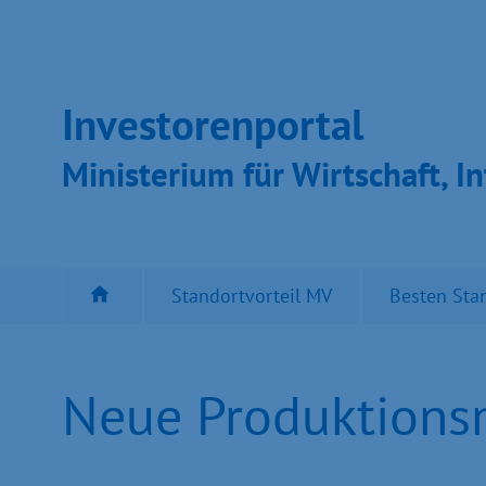
Inves­toren­por­tal
Ministeri­um für Wirt­schaft, In
Standortvorteil MV
Besten Sta
Neue Produktionsm