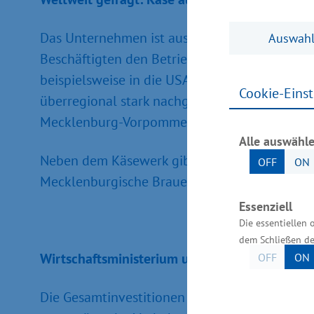
Das Unternehmen ist aus dem ehemaligen „Kä
Auswahl
Beschäftigten den Betrieb. Heute beliefert 
beispielsweise in die USA, nach Namibia und i
Cookie-Eins
überregional stark nachgefragt wird. Das Unte
Mecklenburg-Vorpommern prägen“, sagte Gla
Alle auswähl
Neben dem Käsewerk gibt es weitere Unterneh
OFF
ON
Mecklenburgische Brauerei Lübz GmbH, die 
Essenziell
Die essentiellen 
dem Schließen de
Wirtschaftsministerium unterstützt vor Ort
OFF
ON
Die Gesamtinvestitionen des Unternehmens zu