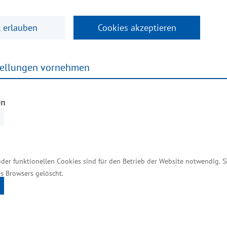
ho“ (Käsewerk Hoffmann) entstanden. Gründer Werner
 erlauben
Cookies akzeptieren
die NORDGUT Käsewerk Hoffmann GmbH & Co. KG nach 
n der Europäischen Union. „Der Käse aus Mecklenburg i
tellungen vornehmen
rnehmen steht exemplarisch für eine Vielzahl von Be
we.
en
men mit einer langen Tradition in Mecklenburg-Vor
Mecklenburger Kartoffelveredelung GmbH und die M
oder funktionellen Cookies sind für den Betrieb der Website notwendig. 
s Browsers gelöscht.
r Betriebsstättenerweiterung betragen knapp 254.00