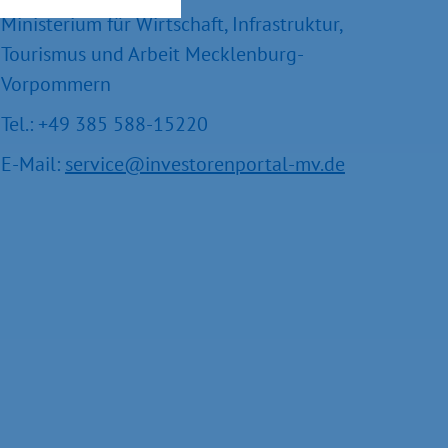
Ministerium für Wirtschaft, Infrastruktur,
Tourismus und Arbeit Mecklenburg-
Vorpommern
Tel.: +49 385 588-15220
E-Mail:
service@investorenportal-mv.de