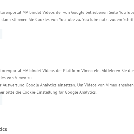
einschaftsaufgabe „Verbesserung der regionalen Wir
storenportal MV bindet Videos der von Google betriebenen Seite YouTube 
t, dann stimmen Sie Cookies von YouTube zu. YouTube nutzt zudem Schri
 Mecklenburg-Vorpommern
ennzeichnet durch eine große Zahl leistungsfähiger
ktsortiment“, sagte Glawe. Derzeit sind in den 86 Bet
torenportal MV bindet Videos der Plattform Vimeo ein. Aktivieren Sie di
esumsatz von rund 377 Millionen Euro im Monat. Der 
ies von Vimeo zu.
r Auswertung Google Analytics einsetzen. Um Videos von Vimeo ansehen
trägt etwa 33 Prozent. Die Ernährungswirtschaft ist
her bitte die Cookie-Einstellung für Google Analytics.
schäftigten als auch nach dem Umsatz der größte I
hören die Backwarenindustrie, die Fleischverarbeitu
. Die Vielzahl der Betriebe zählt allerdings zu den
ics
len Konzernen ansässig, z.B. die Dr. Oetker Tiefküh