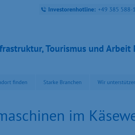
Investorenhotline:
+49 385 588-
fra­struk­tur, Tou­ris­mus und Ar­bei
ndort finden
Starke Branchen
Wir unterstütze
aschinen im Käsewer