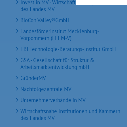
Invest in MV - Wirtschaftsfördergesellschaft
des Landes MV
BioCon Valley®GmbH
Landesförderinstitut Mecklenburg-
Vorpommern (LFI M-V)
TBI Technologie-Beratungs-Institut GmbH
GSA - Gesellschaft für Struktur &
Arbeitsmarktentwicklung mbH
GründerMV
Nachfolgezentrale MV
Unternehmerverbände in MV
Wirtschaftsnahe Institutionen und Kammern
des Landes MV