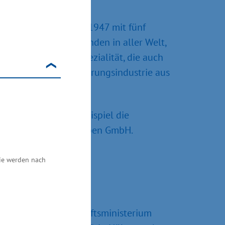
 Hoffmann startete 1947 mit fünf
eigenen Angaben Kunden in aller Welt,
st eine beliebte Spezialität, die auch
trieben, die die Ernährungsindustrie aus
pommern, wie zum Beispiel die
ecklenburger Backstuben GmbH.
Sie werden nach
0 Euro. Das Wirtschaftsministerium