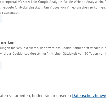
torenportal MV setzt kein Google Analytics für die Website-Analyse ein. 
in den letzten Jahren regelmäßig weitere Ansiedlu
h Google Analytics einsetzen. Um Videos von Vimeo ansehen zu können, 
der Bau einer Betriebsstätte für Lebensmittelzusatz
e-Einstellung.
luhn, die Ansiedlung der Süßwarenhersteller Toffee 
erin.
n merken
llungen merken" aktivieren, dann wird das Cookie-Banner erst wieder in 
wird das Cookie "cookie-settings" mit einer Gültigkeit von 30 Tagen von
Services
Kontakt für Investoren
aten verarbeiten, finden Sie in unseren
Datenschutzhinwe
Einheitlicher Ansprechpartner
MV Serviceportal