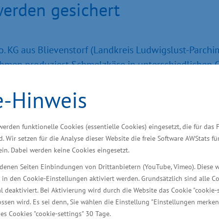
werden gesichert
 aus Blievenstorf (Landkreis Ludwigslust-Parchim)
ehmen produziert Schmelzkäse in unterschiedlichen
t in neue Maschinen investiert, um seine Produktaus
e-Hinweis
sen. Mit der Betriebserweiterung werden 22 Arbeitsp
.
werden funktionelle Cookies (essentielle Cookies) eingesetzt, die für das 
Blievenstorf ansässig und entwickelte sich von einer
d. Wir setzen für die Analyse dieser Website die freie Software AWStats f
oduktion. Mit den neuen Maschinen werden jetzt au
 ein. Dabei werden keine Cookies eingesetzt.
iedenen Seiten Einbindungen von Drittanbietern (YouTube, Vimeo). Diese 
 in den Cookie-Einstellungen aktiviert werden. Grundsätzlich sind alle C
al deaktiviert. Bei Aktivierung wird durch die Website das Cookie "cookie-s
ssen wird. Es sei denn, Sie wählen die Einstellung "Einstellungen merken
es Cookies "cookie-settings" 30 Tage.