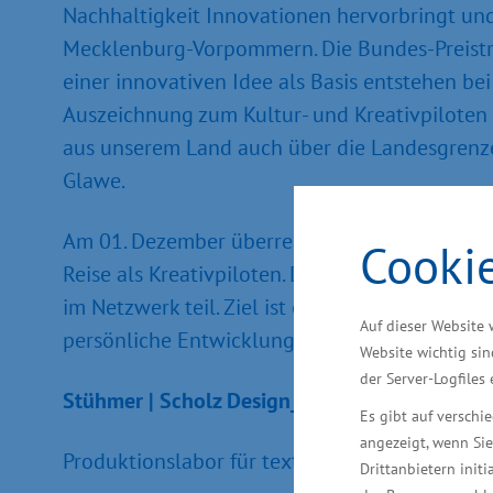
Nachhaltigkeit Innovationen hervorbringt und
Mecklenburg-Vorpommern. Die Bundes-Preisträg
einer innovativen Idee als Basis entstehen be
Auszeichnung zum Kultur- und Kreativpiloten 
aus unserem Land auch über die Landesgrenzen
Glawe.
Am 01. Dezember überreichte Brigitte Zypries,
Cooki
Reise als Kreativpiloten. Denn die Titelträg
im Netzwerk teil. Ziel ist es, die Teams in ih
Auf dieser Website 
persönliche Entwicklung zu entfalten. Die offiz
Website wichtig sin
der Server-Logfiles
Stühmer | Scholz Design_büro
Es gibt auf versch
angezeigt, wenn Sie
Produktionslabor für textiltechnische Produkt
Drittanbietern initi