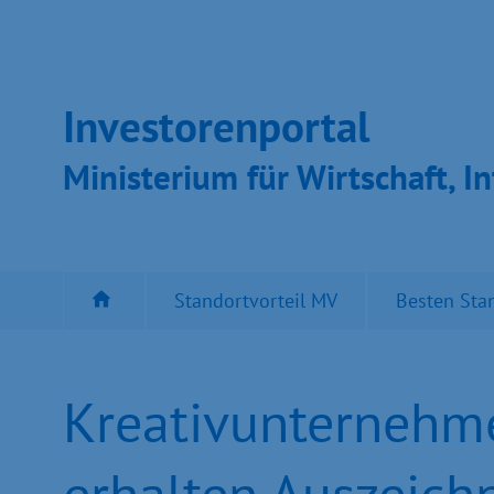
Inves­toren­por­tal
Ministeri­um für Wirt­schaft, In
Standortvorteil MV
Besten Sta
Kreativunterneh
erhalten Auszeich