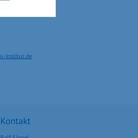
-institut.de
Kontakt
Ralf Sippel