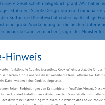
 unsere Gesellschaft maßgeblich prägt. „Wir haben ei
er Stühmer | Scholz Design_büro und ramona stelzer 
i den Kultur- und Kreativschaffenden marktfähige Pr
ist eine große Anerkennung für die beiden Unternehm
 hinaus bekannt zu machen“, sagte der Minister für 
 Bundesministerin für Wirtschaft und Energie, den Ti
e-Hinweis
er nehmen an einem einjährigen Mentoring-Programm 
rer unternehmerischen Professionalisierung zu begleit
werden funktionelle Cookies (essentielle Cookies) eingesetzt, die für das 
ielle und feierliche Titelverleihung findet 2018 in Ber
d. Wir setzen für die Analyse dieser Website die freie Software AWStats f
 ein. Dabei werden keine Cookies eingesetzt.
iedenen Seiten Einbindungen von Drittanbietern (YouTube, Vimeo). Diese 
 in den Cookie-Einstellungen aktiviert werden. Grundsätzlich sind alle C
e
al deaktiviert. Bei Aktivierung wird durch die Website das Cookie "cookie-s