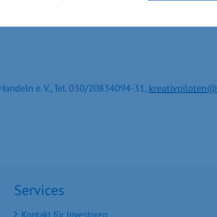
Handeln e. V., Tel. 030/20834094-31,
kreativpiloten@u
Services
Kontakt für Investoren