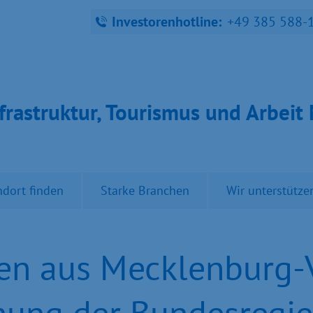
Investorenhotline:
+49 385 588-
fra­struk­tur, Tou­ris­mus und Ar­bei
ndort finden
Starke Branchen
Wir unterstütze
men aus Mecklenburg
nung der Bundesregi