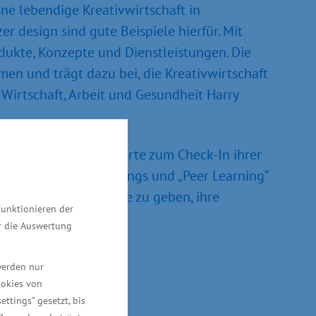
ne lebendige Kreativwirtschaft in
design sind gute Beispiele hierfür. Mit
odukte, Konzepte und Dienstleistungen. Die
en und trägt dazu bei, die Kreativwirtschaft
Wirtschaft, Arbeit und Gesundheit Harry
telträgern ihre Bordkarte zum Check-In ihrer
mit Workshops, Coachings und „Peer Learning“
en und ihnen die Chance zu geben, ihre
Funktionieren der
lin statt.
ür die Auswertung
werden nur
ookies von
ettings" gesetzt, bis