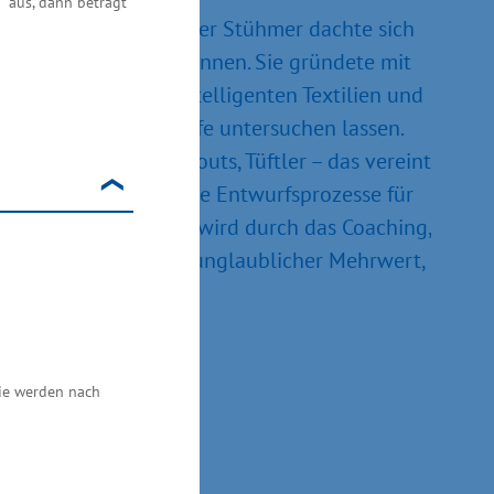
" aus, dann beträgt
r transportieren. Esther Stühmer dachte sich
 müssen noch mehr können. Sie gründete mit
e Brücke zwischen intelligenten Textilien und
t auf seine Marktreife untersuchen lassen.
er, Berater, Trendscouts, Tüftler – das vereint
n zu schaffen und neue Entwurfsprozesse für
lexer und das Komplexe wird durch das Coaching,
rt es und das ist ein unglaublicher Mehrwert,
d geben.“
Sie werden nach