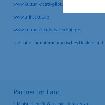
www.kultur-kreativpiloten.de
www.u-institut.de
www.kultur-kreativ-wirtschaft.de
u-institut für unternehmerisches Denken und 
Partner im Land
Ministerium für Wirtschaft, Infrastruktur,