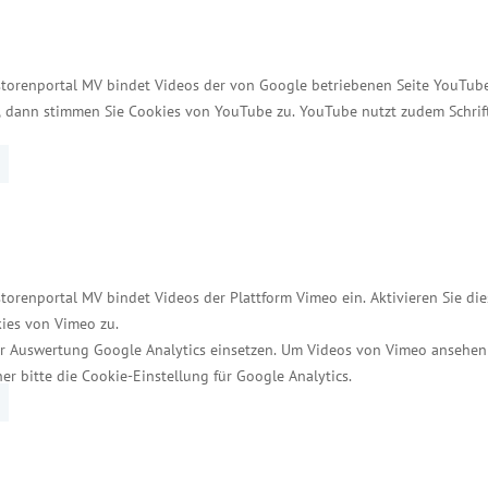
storenportal MV bindet Videos der von Google betriebenen Seite YouTube 
t, dann stimmen Sie Cookies von YouTube zu. YouTube nutzt zudem Schri
stoff zu verarbeiten, der als Abfallprodukt aus der L
Fischhaut. Das Gerben von Fischleder ist ein altes H
um Teil aus Deutschland, wo es umweltschonend haltb
huppenstruktur – behält. Weil keine Haut der anderen 
haltige und einzigartige Weise weitergenutzt. „Ich h
torenportal MV bindet Videos der Plattform Vimeo ein. Aktivieren Sie di
ins Netz gehen. Außerdem möchte ich noch mehr Mens
ies von Vimeo zu.
r Auswertung Google Analytics einsetzen. Um Videos von Vimeo ansehen
ves Licht auf Mecklenburg-Vorpommern werfen.“
her bitte die Cookie-Einstellung für Google Analytics.