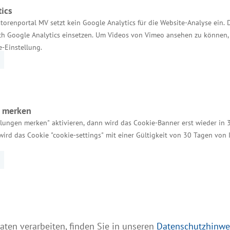
ics
torenportal MV setzt kein Google Analytics für die Website-Analyse ein. 
h Google Analytics einsetzen. Um Videos von Vimeo ansehen zu können, 
e-Einstellung.
tivpiloten Deutschland ist das u-institut für untern
n merken
und Kreativwirtschaft des Bundes. Förderer ist die I
llungen merken" aktivieren, dann wird das Cookie-Banner erst wieder in 
wird das Cookie "cookie-settings" mit einer Gültigkeit von 30 Tagen von
teriums für Wirtschaft und Energie und der Beauftra
aten verarbeiten, finden Sie in unseren
Datenschutzhinwe