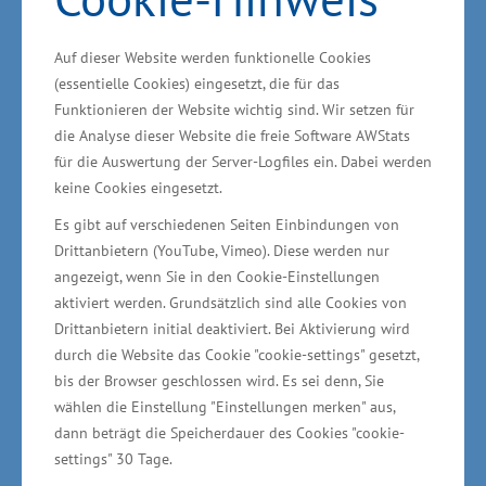
der Energieeffizienz, des Klima- und
Umweltschutzes und der Sicherheit bei den
Auf dieser Website werden funktionelle Cookies
(essentielle Cookies) eingesetzt, die für das
Schiffbauprojekten zu erreichen. Zugleich ist
Funktionieren der Website wichtig sind. Wir setzen für
vorgesehen, dass durch die Entwicklung
die Analyse dieser Website die freie Software AWStats
innovativer Fertigungstechnologien und -
für die Auswertung der Server-Logfiles ein. Dabei werden
verfahren die Produktivität der
keine Cookies eingesetzt.
Fertigungsprozesse gesteigert wird. „Für die
Es gibt auf verschiedenen Seiten Einbindungen von
maritime Industrie mit ihren innovativen,
Drittanbietern (YouTube, Vimeo). Diese werden nur
angezeigt, wenn Sie in den Cookie-Einstellungen
hochkomplexen und an den individuellen
aktiviert werden. Grundsätzlich sind alle Cookies von
Wünschen der Kunden ausgerichteten Projekten
Drittanbietern initial deaktiviert. Bei Aktivierung wird
nehmen maritime Forschung, Entwicklung und
durch die Website das Cookie "cookie-settings" gesetzt,
Innovation eine Schlüsselfunktion ein. Von
bis der Browser geschlossen wird. Es sei denn, Sie
wählen die Einstellung "Einstellungen merken" aus,
großer Bedeutung sind dabei Lösungsansätze
dann beträgt die Speicherdauer des Cookies "cookie-
im Rahmen zukunftsrelevanter
settings" 30 Tage.
Verbundprojekte. Wenn die Unternehmen stetig