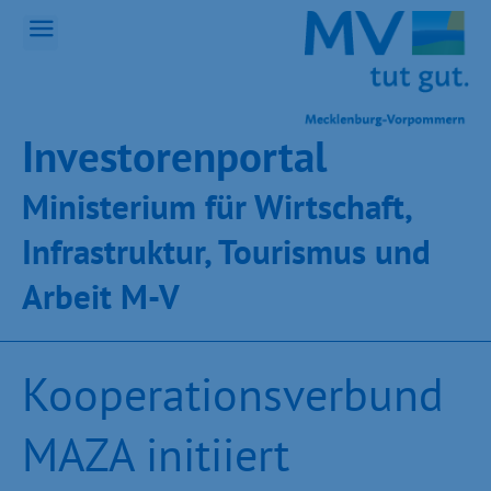
Inves­toren­por­tal
Ministeri­um für Wirt­schaft,
Infra­struk­tur, Tou­ris­mus und
Ar­beit M-V
Kooperationsverbund
MAZA initiiert