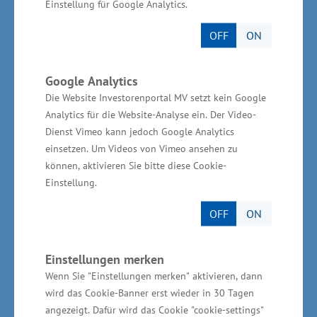
unterstützt. Die Gesamtinvestitionen betragen
Einstellung für Google Analytics.
480.000 Euro.
OFF
ON
Google Analytics
Die Website Investorenportal MV setzt kein Google
Informationen zum „Kooperationsverbund
Analytics für die Website-Analyse ein. Der Video-
MAZA M-V e.V.“
Dienst Vimeo kann jedoch Google Analytics
einsetzen. Um Videos von Vimeo ansehen zu
Dem Netzwerk gehören in Mecklenburg-
können, aktivieren Sie bitte diese Cookie-
Einstellung.
Vorpommern 32 überwiegend
schiffbauorientierte Unternehmen und
OFF
ON
Einrichtungen aus der maritimen Industrie an,
die nach eigenen Angaben 1.850 Mitarbeiter
Einstellungen merken
beschäftigen und einen Umsatz in Höhe von
Wenn Sie "Einstellungen merken" aktivieren, dann
rund 350 Millionen Euro (2017)
wird das Cookie-Banner erst wieder in 30 Tagen
angezeigt. Dafür wird das Cookie "cookie-settings"
erwirtschafteten.