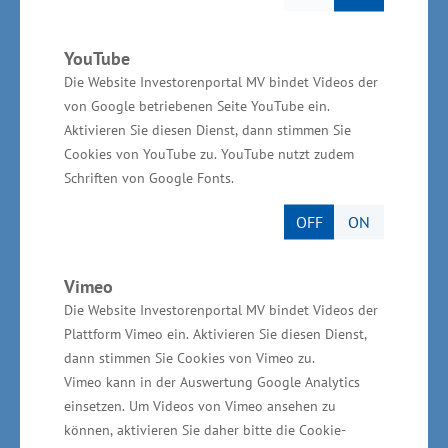
Innovationen (FuEI) in Mecklenburg-
Vorpommern insgesamt 168 Millionen Euro aus
YouTube
dem „Europäischen Fonds für regionale
Die Website Investorenportal MV bindet Videos der
von Google betriebenen Seite YouTube ein.
Entwicklung“ (EFRE) zur Verfügung.
Aktivieren Sie diesen Dienst, dann stimmen Sie
Cookies von YouTube zu. YouTube nutzt zudem
Schriften von Google Fonts.
Wirtschaftsministerium unterstützt vor Ort
OFF
ON
Das „Regionale Innovationscluster (RIC)
Vimeo
Maritime Zuliefer Allianz Schiffbau“ wird vom
Die Website Investorenportal MV bindet Videos der
Wirtschaftsministerium aus Mitteln der
Plattform Vimeo ein. Aktivieren Sie diesen Dienst,
dann stimmen Sie Cookies von Vimeo zu.
Gemeinschaftsaufgabe „Verbesserung der
Vimeo kann in der Auswertung Google Analytics
regionalen Wirtschaftsstruktur“ (GRW) für die
einsetzen. Um Videos von Vimeo ansehen zu
Jahre 2018 bis 2020 in Höhe von 240.000 Euro
können, aktivieren Sie daher bitte die Cookie-