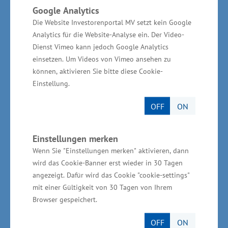
Frühchen auf den Neonatologie-Stationen
Google Analytics
unterliegt hohen hygienischen Standards.
Die Website Investorenportal MV setzt kein Google
MediTex® hat speziell für diese
Analytics für die Website-Analyse ein. Der Video-
Patientengruppen funktionelle Kleidung mit
Dienst Vimeo kann jedoch Google Analytics
einsetzen. Um Videos von Vimeo ansehen zu
entsprechenden wiederverschließbaren
können, aktivieren Sie bitte diese Cookie-
Öffnungen entwickelt. Speziell eingearbeitete
Einstellung.
Taschen und Schlaufen ermöglichen das
OFF
ON
hygienische Verstauen von medizinischem
Zubehör wie Sonden und Katheter. „Die
medizinische Funktionswäsche kann den
Einstellungen merken
Wenn Sie "Einstellungen merken" aktivieren, dann
Patienten und dem Personal den hygienischen
wird das Cookie-Banner erst wieder in 30 Tagen
Umgang mit den medizinischen Zugängen
angezeigt. Dafür wird das Cookie "cookie-settings"
erheblich erleichtern und vor allem
mit einer Gültigkeit von 30 Tagen von Ihrem
notwendige Kontrollen angenehmer gestalten“,
Browser gespeichert.
sagte Glawe.
OFF
ON