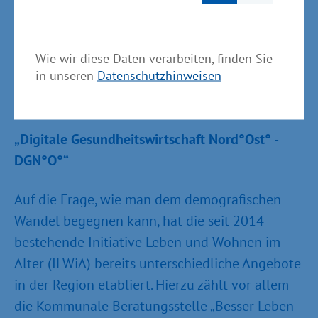
http://medi-tex.de/
Wie wir diese Daten verarbeiten, finden Sie
in unseren
Datenschutzhinweisen
WITENO GmbH Greifswald
„Digitale Gesundheitswirtschaft Nord°Ost° -
DGN°O°“
Auf die Frage, wie man dem demografischen
Wandel begegnen kann, hat die seit 2014
bestehende Initiative Leben und Wohnen im
Alter (ILWiA) bereits unterschiedliche Angebote
in der Region etabliert. Hierzu zählt vor allem
die Kommunale Beratungsstelle „Besser Leben