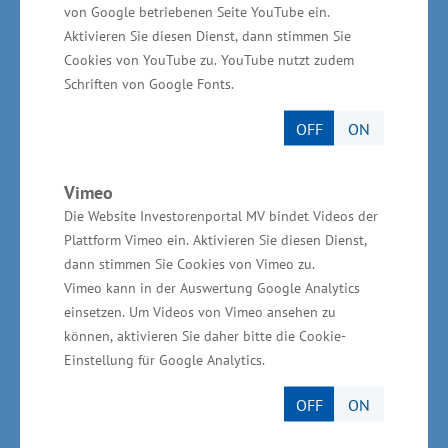
von Google betriebenen Seite YouTube ein.
Gesundheitsberufen bei uns im Land weiter
Aktivieren Sie diesen Dienst, dann stimmen Sie
gestärkt werden“, sagte Glawe.
Cookies von YouTube zu. YouTube nutzt zudem
Schriften von Google Fonts.
www.copendia.de
OFF
ON
Vimeo
MediTex Medizinische
Die Website Investorenportal MV bindet Videos der
Funktionswäsche GmbH
Plattform Vimeo ein. Aktivieren Sie diesen Dienst,
dann stimmen Sie Cookies von Vimeo zu.
Papendorf (bei Rostock)
Vimeo kann in der Auswertung Google Analytics
einsetzen. Um Videos von Vimeo ansehen zu
„MediTex zieht Patienten einfach an“
können, aktivieren Sie daher bitte die Cookie-
Einstellung für Google Analytics.
Die Behandlung von Patienten beispielsweise
OFF
ON
bei der Dialyse, in der Onkologie oder auch von