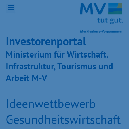
Inves­toren­por­tal
Ministeri­um für Wirt­schaft,
Infra­struk­tur, Tou­ris­mus und
Ar­beit M-V
Ideenwettbewerb
Gesundheitswirtschaft