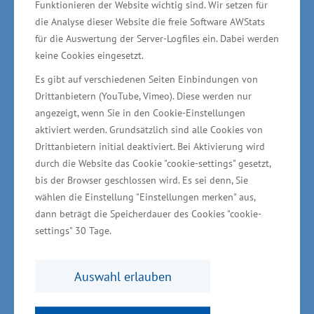
Funktionieren der Website wichtig sind. Wir setzen für
die Analyse dieser Website die freie Software AWStats
„Es gibt vielfältige Einsatzmöglichkeiten für
für die Auswertung der Server-Logfiles ein. Dabei werden
dieses System. Neben Krankenhäusern und
keine Cookies eingesetzt.
Pflegeeinrichtungen bietet es auch Potential in
Es gibt auf verschiedenen Seiten Einbindungen von
hygienisch sensiblen Bereichen wie der
Drittanbietern (YouTube, Vimeo). Diese werden nur
Lebensmittel- und Pharmaindustrie. Davon
angezeigt, wenn Sie in den Cookie-Einstellungen
profitieren dann weitere Firmen im
aktiviert werden. Grundsätzlich sind alle Cookies von
Drittanbietern initial deaktiviert. Bei Aktivierung wird
Gesundheitsland Mecklenburg-Vorpommern“,
durch die Website das Cookie "cookie-settings" gesetzt,
sagte Glawe.
bis der Browser geschlossen wird. Es sei denn, Sie
wählen die Einstellung "Einstellungen merken" aus,
Copendia GmbH & Co KG Rostock
dann beträgt die Speicherdauer des Cookies "cookie-
settings" 30 Tage.
„Aufbau eines medizinischen Ausbildungs- und
Trainingszentrums für extrakorporale Therapien
Auswahl erlauben
in Mecklenburg-Vorpommern“ (MEDA-Train)