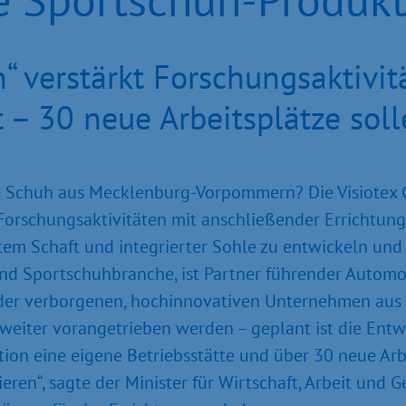
 verstärkt Forschungsaktivit
t – 30 neue Arbeitsplätze sol
te Schuh aus Mecklenburg-Vorpommern? Die Visiotex
rschungsaktivitäten mit anschließender Errichtung 
tem Schaft und integrierter Sohle zu entwickeln und
 und Sportschuhbranche, ist Partner führender Automo
es der verborgenen, hochinnovativen Unternehmen au
r weiter vorangetrieben werden – geplant ist die Ent
ition eine eigene Betriebsstätte und über 30 neue Arb
en“, sagte der Minister für Wirtschaft, Arbeit und G