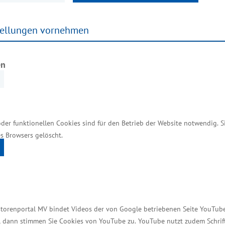
ostock und Fraunhofer Anwendungszentrum für Großst
tellungen vornehmen
d zwei Forschungs- und Entwicklungsvorhaben geplant.
en
zur Herstellung von Schuhwerken mit hohem thermis
sst die dann folgende Entwicklung eines automatisie
trum für Großstrukturen in der Produktionstechnik
s Anliegen. Wir brauchen wirtschaftsnahe Forschungsp
oder funktionellen Cookies sind für den Betrieb der Website notwendig. 
s Browsers gelöscht.
ngen entstehen. So werden zukunftsorientierte Arb
tschaft. Die Visiotex GmbH ist ein gutes Beispiel dafü
 innovativer Projekte durch Fördermittel der Europä
storenportal MV bindet Videos der von Google betriebenen Seite YouTube 
t, dann stimmen Sie Cookies von YouTube zu. YouTube nutzt zudem Schri