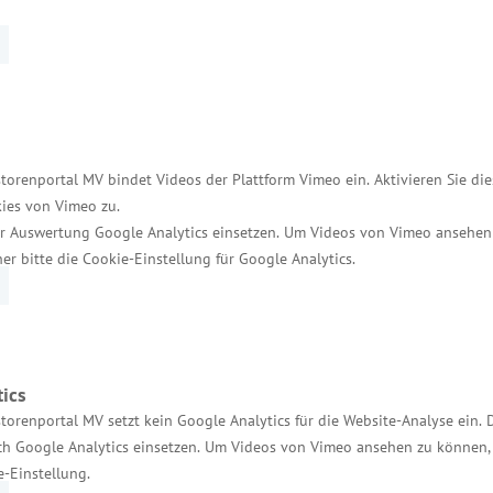
„Europa in meiner Region – Erfolgsgeschichten in De
den, wie Fördermittel der Europäischen Union einges
rem die Investitions- und Strukturfonds „Europäis
) zum Einsatz.
torenportal MV bindet Videos der Plattform Vimeo ein. Aktivieren Sie di
aatengemeinschaft trägt entscheidend dazu bei, die A
ies von Vimeo zu.
e EU-Fördermittel ermöglicht. Mit Unterstützung de
r Auswertung Google Analytics einsetzen. Um Videos von Vimeo ansehen
 ist es wichtig, dass wir weiterhin von den EU-Progra
her bitte die Cookie-Einstellung für Google Analytics.
ics
egionale Entwicklung
torenportal MV setzt kein Google Analytics für die Website-Analyse ein. 
h Google Analytics einsetzen. Um Videos von Vimeo ansehen zu können, 
 darauf ab, den wirtschaftlichen Aufholprozess in 
e-Einstellung.