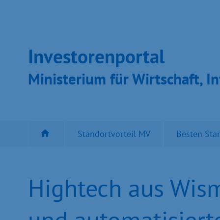
Inves­toren­por­tal
Ministeri­um für Wirt­schaft, In
Standortvorteil MV
Besten Sta
Hightech aus Wism
und automatisiert