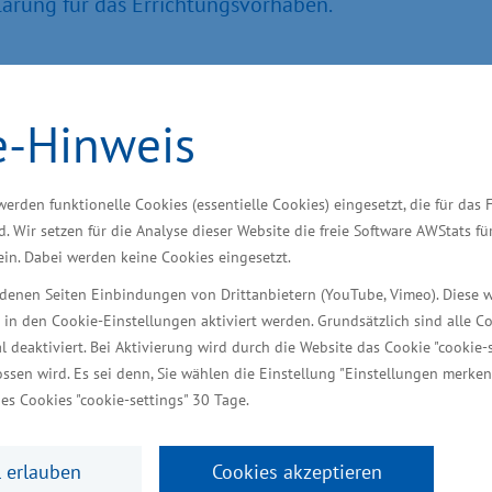
lärung für das Errichtungsvorhaben.
mar durch neue Produktionsstätte entstehen
e-Hinweis
n, Schuhe aus einem Guss mit Kompressions- und Küh
werden funktionelle Cookies (essentielle Cookies) eingesetzt, die für das 
Automobile - die Visiotex GmbH entwickelt und prod
d. Wir setzen für die Analyse dieser Website die freie Software AWStats f
rt in Warin (Landkreis Nordwestmecklenburg) erfolg
 ein. Dabei werden keine Cookies eingesetzt.
 patentierte 3D-Technologie „Wovenit“. Das Verfahr
iedenen Seiten Einbindungen von Drittanbietern (YouTube, Vimeo). Diese 
em digitalen Prozess die Herstellung beliebiger Faser
 in den Cookie-Einstellungen aktiviert werden. Grundsätzlich sind alle C
 GmbH plant, eine neue Betriebsstätte zu errichten, in
al deaktiviert. Bei Aktivierung wird durch die Website das Cookie "cookie-s
ssen wird. Es sei denn, Sie wählen die Einstellung "Einstellungen merken
ag begegnen, etwa die Rückenlehne des Schreibtischs
es Cookies "cookie-settings" 30 Tage.
 erlauben
Cookies akzeptieren