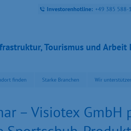
Investorenhotline:
+49 385 588-
fra­struk­tur, Tou­ris­mus und Ar­bei
ndort finden
Starke Branchen
Wir unterstütze
ar – Visiotex GmbH 
e Sportschuh-Produkt