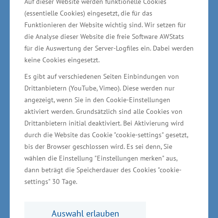
Auf dieser Website werden funktionelle Cookies
für den Bereich der maritimen Offshore- und
(essentielle Cookies) eingesetzt, die für das
Havariedienstleistungen
Funktionieren der Website wichtig sind. Wir setzen für
die Analyse dieser Website die freie Software AWStats
Zudem plant das Unternehmen eine weitere,
für die Auswertung der Server-Logfiles ein. Dabei werden
keine Cookies eingesetzt.
neue Geschäftsausrichtung: Am Standort soll
Es gibt auf verschiedenen Seiten Einbindungen von
eine ROV-Pilotenausbildungsstätte für den
Drittanbietern (YouTube, Vimeo). Diese werden nur
Bereich der maritimen Offshore- und
angezeigt, wenn Sie in den Cookie-Einstellungen
Havariedienstleistungen entstehen. „Baltic
aktiviert werden. Grundsätzlich sind alle Cookies von
Taucher hat den Markt im Blick, reagiert auf
Drittanbietern initial deaktiviert. Bei Aktivierung wird
durch die Website das Cookie "cookie-settings" gesetzt,
Kundenbedürfnisse und geht behutsam neue
bis der Browser geschlossen wird. Es sei denn, Sie
Wege mit ihrem Angebot. So gelingt es, den
wählen die Einstellung "Einstellungen merken" aus,
Betrieb breit aufzustellen. Passend dazu
dann beträgt die Speicherdauer des Cookies "cookie-
investiert das Unternehmen in die Bereiche
settings" 30 Tage.
Forschung und Entwicklung, um marktfähige
Produkte und Dienstleistungen anzubieten“,
Auswahl erlauben