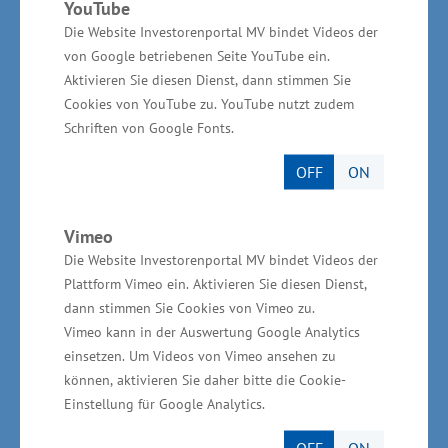
Windenergieanlagen“. Grout-Verbindungen
YouTube
werden für die Verbindung zwischen den
Die Website Investorenportal MV bindet Videos der
von Google betriebenen Seite YouTube ein.
Gründungs- und Turmstrukturen von Offshore-
Aktivieren Sie diesen Dienst, dann stimmen Sie
Windenergieanlagen eingesetzt. Weiterhin gibt
Cookies von YouTube zu. YouTube nutzt zudem
es ein Projekt mit der Technischen Universität
Schriften von Google Fonts.
Ilmenau (Thüringen) zum Thema „Entwicklung
OFF
ON
eines transportablen, teilautomatisierten
Unterwasserreparatursystems für
Vimeo
Offshoreanlagen“.
Die Website Investorenportal MV bindet Videos der
Plattform Vimeo ein. Aktivieren Sie diesen Dienst,
Das Wirtschaftsministerium unterstützt
dann stimmen Sie Cookies von Vimeo zu.
Verbundforschungsprojekte zwischen
Vimeo kann in der Auswertung Google Analytics
einheimischen Unternehmen sowie
einsetzen. Um Videos von Vimeo ansehen zu
können, aktivieren Sie daher bitte die Cookie-
Universitäten, Hochschulen und
Einstellung für Google Analytics.
außeruniversitären Forschungseinrichtungen.
Ziel ist es, Mecklenburg-Vorpommern weiter als
OFF
ON