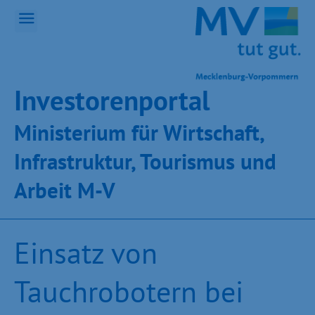
Inves­toren­por­tal
Ministeri­um für Wirt­schaft,
Infra­struk­tur, Tou­ris­mus und
Ar­beit M-V
Einsatz von
Tauchrobotern bei