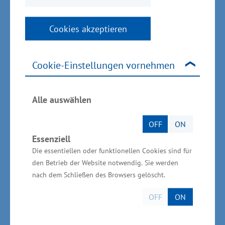
sagte Glawe.
Cookies akzeptieren
Unternehmen investiert in Forschung und
Cookie-Einstellungen vornehmen
Entwicklung
Alle auswählen
Aktuell forscht das Unternehmen mit der
Universität Rostock zu dem Thema
OFF
ON
„Werkstofftechnisch basiertes Abschreckmodell
Essenziell
für die Simulation des Unterwasserschweißens“.
Die essentiellen oder funktionellen Cookies sind für
den Betrieb der Website notwendig. Sie werden
Gleichzeitig gibt es eine Zusammenarbeit mit
nach dem Schließen des Browsers gelöscht.
dem Fraunhofer-Institut IDG (Dresden) zum
Thema „Qualitätssicherung und Prüfung von
OFF
ON
Grout-Verbindungen an Offshore-