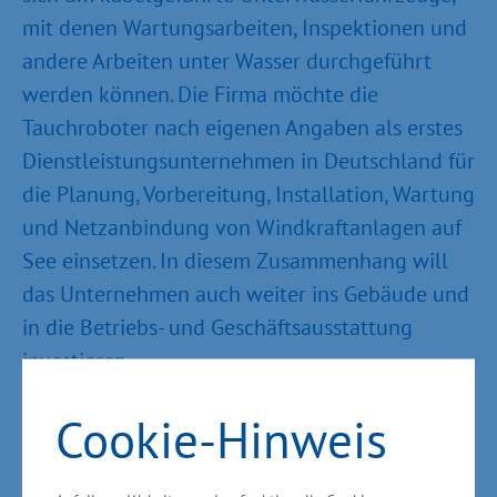
mit denen Wartungsarbeiten, Inspektionen und
andere Arbeiten unter Wasser durchgeführt
werden können. Die Firma möchte die
Tauchroboter nach eigenen Angaben als erstes
Dienstleistungsunternehmen in Deutschland für
die Planung, Vorbereitung, Installation, Wartung
und Netzanbindung von Windkraftanlagen auf
See einsetzen. In diesem Zusammenhang will
das Unternehmen auch weiter ins Gebäude und
in die Betriebs- und Geschäftsausstattung
investieren.
Cookie-Hinweis
Neues Geschäftsfeld – ROV-Pilotenausbildung