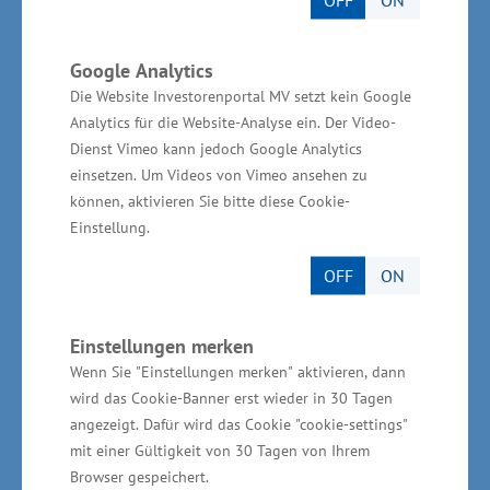
Forschungs- und Technologiestandort zu
profilieren und so die Forschungs-,
Google Analytics
Entwicklungs- und Innovationskraft der
Die Website Investorenportal MV setzt kein Google
Analytics für die Website-Analyse ein. Der Video-
heimischen Wirtschaft insgesamt zu erhöhen. In
Dienst Vimeo kann jedoch Google Analytics
der Förderperiode von 2014 bis 2020 stehen
einsetzen. Um Videos von Vimeo ansehen zu
dafür insgesamt 168 Millionen Euro für
können, aktivieren Sie bitte diese Cookie-
wirtschaftsnahe Forschung und Entwicklung
Einstellung.
aus dem „Europäischen Fonds für regionale
OFF
ON
Entwicklung“ (EFRE) bereit.
Einstellungen merken
Wenn Sie "Einstellungen merken" aktivieren, dann
wird das Cookie-Banner erst wieder in 30 Tagen
Wirtschaftsministerium unterstützt vor Ort
angezeigt. Dafür wird das Cookie "cookie-settings"
mit einer Gültigkeit von 30 Tagen von Ihrem
Die geplante Gesamtinvestition des
Browser gespeichert.