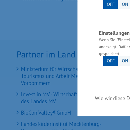
OFF
ON
Einstellunge
Wenn Sie "Einste
angezeigt. Dafür 
Partner im Land
gespeichert.
OFF
ON
Ministerium für Wirtschaft, Infrastruktur,
Tourismus und Arbeit Mecklenburg-
Vorpommern
Invest in MV - Wirtschaftsfördergesellschaft
Wie wir diese D
des Landes MV
BioCon Valley®GmbH
Landesförderinstitut Mecklenburg-