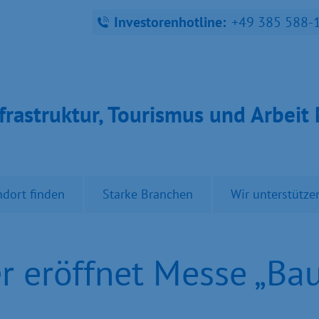
Investorenhotline:
+49 385 588-
fra­struk­tur, Tou­ris­mus und Ar­bei
ndort finden
Starke Branchen
Wir unterstütze
er eröffnet Messe „Ba