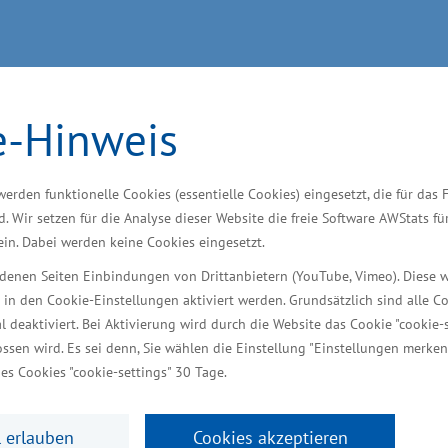
ngsschau von Baugewerbe und
m nutzen
e-Hinweis
werden funktionelle Cookies (essentielle Cookies) eingesetzt, die für das 
 am Freitag die Messe „Bauen & Sanieren - EIGENHEIM 
d. Wir setzen für die Analyse dieser Website die freie Software AWStats f
ewerbe und Handwerk aus Mecklenburg-Vorpommern. S
 ein. Dabei werden keine Cookies eingesetzt.
t“, sagte der Minister für Wirtschaft, Bau und Touris
iedenen Seiten Einbindungen von Drittanbietern (YouTube, Vimeo). Diese 
g vor Ort. Die Messe richtet sich an Bauinteressierte,
 in den Cookie-Einstellungen aktiviert werden. Grundsätzlich sind alle C
al deaktiviert. Bei Aktivierung wird durch die Website das Cookie "cookie-s
echnologien. Angebote zum Um- und Ausbau sowie zur
ssen wird. Es sei denn, Sie wählen die Einstellung "Einstellungen merken
Garten- und Außengestaltung stehen im Mittelpunkt.
es Cookies "cookie-settings" 30 Tage.
ensiv nutzen
 erlauben
Cookies akzeptieren