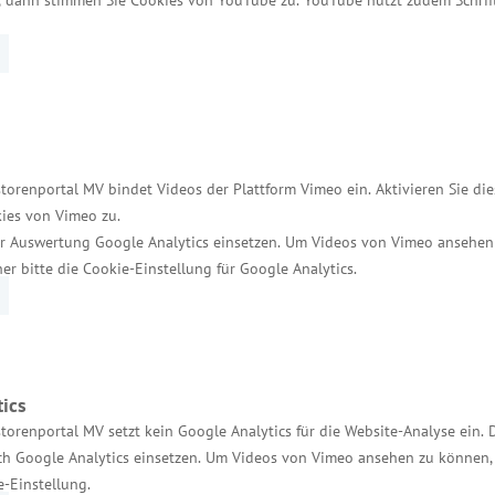
 in 326 selbst genutzten Eigenheimen/Eigentumswo
ung des Bestandes
e Modernisierungs- und Instandsetzungsförderung mit 
ere auf die qualitative Verbesserung des Bestandes 
torenportal MV bindet Videos der Plattform Vimeo ein. Aktivieren Sie di
owie auf barrierefreie und barrierearme Bestandsan
ies von Vimeo zu.
 und Wohnungsgesellschaften zur Verfügung stehen
r Auswertung Google Analytics einsetzen. Um Videos von Vimeo ansehen
her bitte die Cookie-Einstellung für Google Analytics.
nd Wohnen in Mecklenburg-Vorpommern geführt“, sagt
nload
 zum Download auf den Internetseiten des Minister
ics
torenportal MV setzt kein Google Analytics für die Website-Analyse ein. 
h Google Analytics einsetzen. Um Videos von Vimeo ansehen zu können, 
e-Einstellung.