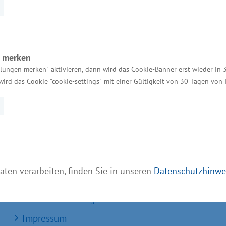
n merken
llungen merken" aktivieren, dann wird das Cookie-Banner erst wieder in 
wird das Cookie "cookie-settings" mit einer Gültigkeit von 30 Tagen von
Services
Kontakt für Investoren
Einheitlicher Ansprechpartner
MV Serviceportal
aten verarbeiten, finden Sie in unseren
Datenschutzhinwe
Aktuelle Broschüren und Downloads
Aktuelle Meldungen
Impressum