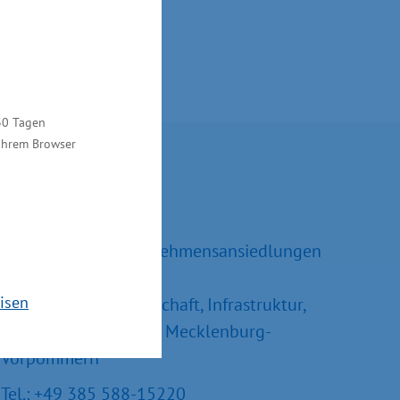
30 Tagen
 Ihrem Browser
Kontakt
Ralf Sippel
Referatsleiter Unternehmensansiedlungen
und –erweiterungen
isen
Ministerium für Wirtschaft, Infrastruktur,
Tourismus und Arbeit Mecklenburg-
Vorpommern
Tel.: +49 385 588-15220