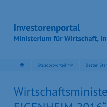
Inves­toren­por­tal
Ministeri­um für Wirt­schaft, In
Standortvorteil MV
Besten Sta
Wirtschaftsminist
EIGENHEIM 2016“