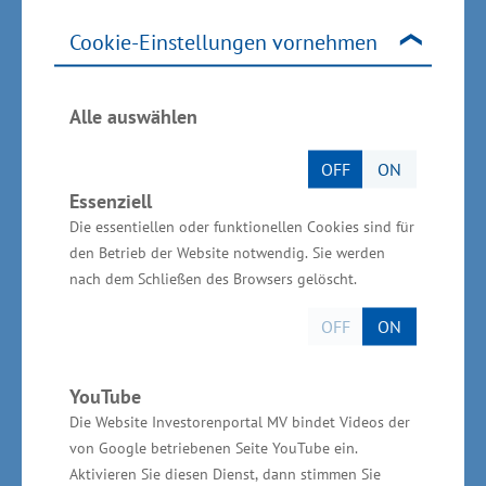
zwei Milliarden Euro zielen. Der Autobestand im
Cookie-Einstellungen vornehmen
Land liegt bei rund einer Million Fahrzeugen.
Das Kraftfahrzeuggewerbe wird unter anderem
Alle auswählen
durch den Verband des Kfz-Gewerbes
Mecklenburg-Vorpommern e.V. repräsentiert.
OFF
ON
Dieser vertritt zehn Kfz-Innungen mit rund 750
Essenziell
Mitgliedbetrieben, die etwa 8.000 Mitarbeiter
Die essentiellen oder funktionellen Cookies sind für
beschäftigen, davon rund 1.000 Auszubildende.
den Betrieb der Website notwendig. Sie werden
nach dem Schließen des Browsers gelöscht.
Auszubildende werden auch in
OFF
ON
stärker nachgefragten Branchen
gesucht
YouTube
Die Website Investorenportal MV bindet Videos der
von Google betriebenen Seite YouTube ein.
Insgesamt gibt es nach Angaben der
Aktivieren Sie diesen Dienst, dann stimmen Sie