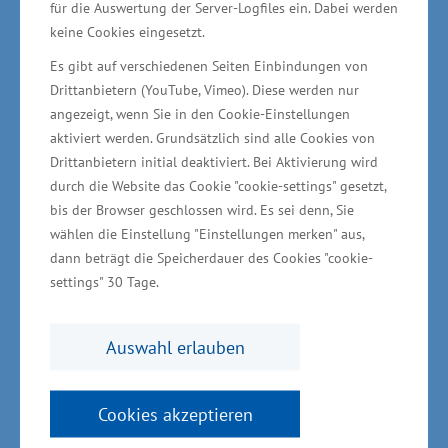
großes Mitmach-Programm für die Besucher
für die Auswertung der Server-Logfiles ein. Dabei werden
keine Cookies eingesetzt.
zeichnen die Messe aus. Sie bildet damit das
Kfz-Gewerbe aus Mecklenburg-Vorpommern
Es gibt auf verschiedenen Seiten Einbindungen von
Drittanbietern (YouTube, Vimeo). Diese werden nur
hervorragend ab und zeigt, dass die Branche ein
angezeigt, wenn Sie in den Cookie-Einstellungen
starker und wichtiger Wirtschaftsfaktor für
aktiviert werden. Grundsätzlich sind alle Cookies von
unser Land ist“, sagte Glawe.
Drittanbietern initial deaktiviert. Bei Aktivierung wird
durch die Website das Cookie "cookie-settings" gesetzt,
Fachkräftesicherung ist wichtige
bis der Browser geschlossen wird. Es sei denn, Sie
wählen die Einstellung "Einstellungen merken" aus,
Aufgabe für Unternehmen –
dann beträgt die Speicherdauer des Cookies "cookie-
AutoTrend informiert über Aus-
settings" 30 Tage.
und Weiterbildung
Auswahl erlauben
In Mecklenburg-Vorpommern gibt es rund
1.600 Kfz-Technikbetriebe, die mit rund 13.700
Cookies akzeptieren
Beschäftigten einen Umsatz in Höhe von rund