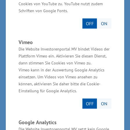
Wirtschaftskammern in Mecklenburg-
Cookies von YouTube zu. YouTube nutzt zudem
Vorpommern im Kfz-Gewerbe derzeit rund
Schriften von Google Fonts.
1.875 Auszubildende in unterschiedlichen
OFF
ON
Berufen, darunter Kfz-Mechatroniker,
Automobilkaufmann oder Kaufmann für
Vimeo
Büromanagement im Kfz-Gewerbe. „Die
Die Website Investorenportal MV bindet Videos der
Sicherung von Fachkräften ist eine der
Plattform Vimeo ein. Aktivieren Sie diesen Dienst,
wichtigsten Aufgaben der Unternehmen im
dann stimmen Sie Cookies von Vimeo zu.
Lande. Wir brauchen gut ausgebildete junge
Vimeo kann in der Auswertung Google Analytics
einsetzen. Um Videos von Vimeo ansehen zu
Leute, die Möglichkeiten für ihre berufliche
können, aktivieren Sie daher bitte die Cookie-
Zukunft in Mecklenburg-Vorpommern sehen.
Einstellung für Google Analytics.
Die Autobranche bietet zahlreiche
OFF
ON
Karrieremöglichkeiten - etwa zum
selbstständigen Kfz-Meister oder zur
Führungskraft im Autohaus oder in einer
Google Analytics
Die Website Investorenportal MV setzt kein Google