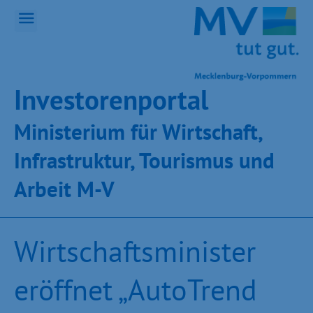
Inves­toren­por­tal
Ministeri­um für Wirt­schaft,
Infra­struk­tur, Tou­ris­mus und
Ar­beit M-V
Wirtschaftsminister
eröffnet „AutoTrend