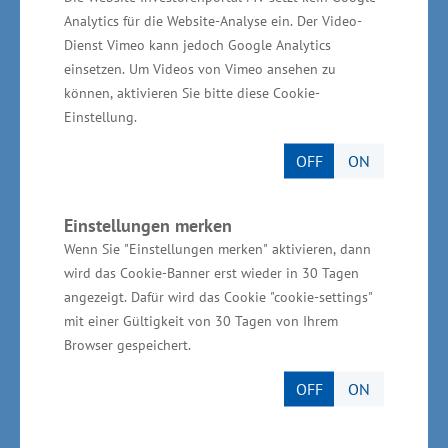
Meisterwerkstatt. Auch in vermeintlich stark
Analytics für die Website-Analyse ein. Der Video-
nachgefragten Ausbildungsberufen werden
Dienst Vimeo kann jedoch Google Analytics
heute Fachkräfte gesucht“, machte Glawe
einsetzen. Um Videos von Vimeo ansehen zu
aufmerksam. Nach Angaben der Agentur für
können, aktivieren Sie bitte diese Cookie-
Einstellung.
Arbeit sind 141 KfZ-Mechatroniker-
Ausbildungsstellen unbesetzt. Die Messe
OFF
ON
AutoTrend greift das wichtige Thema
Ausbildung auf und informiert umfassend über
Einstellungen merken
Angebote und Weiterbildungsmöglichkeiten.
Wenn Sie "Einstellungen merken" aktivieren, dann
wird das Cookie-Banner erst wieder in 30 Tagen
Die 23. Automobilausstellung „Messe AutoTrend
angezeigt. Dafür wird das Cookie "cookie-settings"
mit einer Gültigkeit von 30 Tagen von Ihrem
2016“ findet noch bis zum 10. April in der
Browser gespeichert.
HanseMesse Rostock täglich von 10 bis 18 Uhr
statt.
OFF
ON