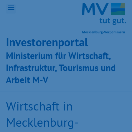
Inves­toren­por­tal
Ministeri­um für Wirt­schaft,
Infra­struk­tur, Tou­ris­mus und
Ar­beit M-V
Wirtschaft in
Mecklenburg-