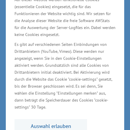
sich bemerkbar. Das verarbeitende Gewerbe ist
(essentielle Cookies) eingesetzt, die für das
der Wachstumstreiber der heimischen
Funktionieren der Website wichtig sind. Wir setzen für
Wirtschaft. Das ist ein gutes Zeichen.
die Analyse dieser Website die freie Software AWStats
Unternehmern erweitern oder siedeln sich neu
für die Auswertung der Server-Logfiles ein. Dabei werden
keine Cookies eingesetzt.
an. Das schafft Arbeit im Land“, betonte Glawe
Es gibt auf verschiedenen Seiten Einbindungen von
weiter. „Wichtig ist, dass viele Menschen von der
Drittanbietern (YouTube, Vimeo). Diese werden nur
guten wirtschaftlichen Entwicklung am Ende
angezeigt, wenn Sie in den Cookie-Einstellungen
auch beim Einkommen profitieren. Wir haben
aktiviert werden. Grundsätzlich sind alle Cookies von
noch viel zu tun“.
Drittanbietern initial deaktiviert. Bei Aktivierung wird
durch die Website das Cookie "cookie-settings" gesetzt,
bis der Browser geschlossen wird. Es sei denn, Sie
Um Investoren im In- und Ausland werben
wählen die Einstellung "Einstellungen merken" aus,
dann beträgt die Speicherdauer des Cookies "cookie-
„Entscheidend ist es, intensiv um Investoren
settings" 30 Tage.
sowohl im Inland als auch im Ausland zu
werben. Vor allen Dingen im deutschsprachigen
Auswahl erlauben