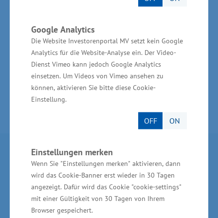
den wirtschaftlich noch jungen Bereichen wie
die Gesundheitswirtschaft sowie Forschung,
Google Analytics
Entwicklung und Innovation“, so Glawe
Die Website Investorenportal MV setzt kein Google
Analytics für die Website-Analyse ein. Der Video-
abschließend.
Dienst Vimeo kann jedoch Google Analytics
einsetzen. Um Videos von Vimeo ansehen zu
können, aktivieren Sie bitte diese Cookie-
Einstellung.
OFF
ON
Einstellungen merken
Partner im Land
Wenn Sie "Einstellungen merken" aktivieren, dann
wird das Cookie-Banner erst wieder in 30 Tagen
Ministerium für Wirtschaft, Infrastruktur,
angezeigt. Dafür wird das Cookie "cookie-settings"
Tourismus und Arbeit Mecklenburg-Vorpommern
mit einer Gültigkeit von 30 Tagen von Ihrem
Browser gespeichert.
Invest in MV - Wirtschaftsfördergesellschaft des