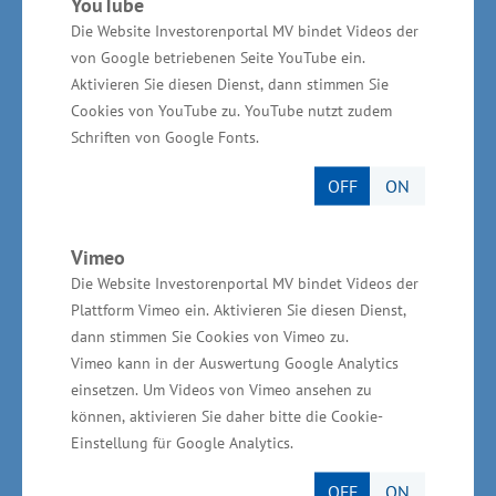
sich in Rostock angesiedelt. Die Firma
YouTube
Die Website Investorenportal MV bindet Videos der
produziert Rollen- und Kugeldrehverbindungen
von Google betriebenen Seite YouTube ein.
sowie Zahnkränze (22 Arbeitsplätze). Die
Aktivieren Sie diesen Dienst, dann stimmen Sie
Deutsche Bogenn GmbH, eine Tochterfirma der
Cookies von YouTube zu. YouTube nutzt zudem
türkischen MIR Technologie Holding, baut im
Schriften von Google Fonts.
Fährhafen Sassnitz-Mukran ein neues Werk zur
OFF
ON
Herstellung von Rohren (65 Arbeitsplätze).
Vimeo
Potential der jungen wirtschaftlichen Bereiche
Die Website Investorenportal MV bindet Videos der
nutzen
Plattform Vimeo ein. Aktivieren Sie diesen Dienst,
dann stimmen Sie Cookies von Vimeo zu.
„Wir müssen sowohl unsere wirtschaftlich
Vimeo kann in der Auswertung Google Analytics
entwickelten Bereiche wie das verarbeitende
einsetzen. Um Videos von Vimeo ansehen zu
können, aktivieren Sie daher bitte die Cookie-
Gewerbe, die Ernährungswirtschaft, den Handel,
Einstellung für Google Analytics.
den Tourismus sowie das Handwerk weiter
unterstützen. Vielfältige Chancen liegen auch in
OFF
ON