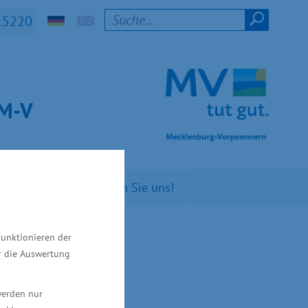
15220
t M-V
n Sie
Kontaktieren Sie uns!
Funktionieren der
infacht
ür die Auswertung
werden nur