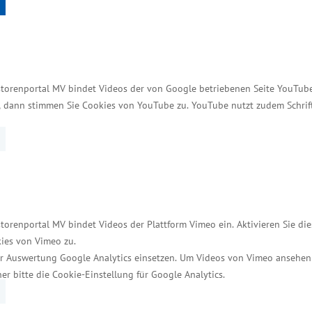
Dienstleistungen 100.000 Euro und bei Bauleistungen
er Zubenennung potentieller Bieter durch die Auftr
storenportal MV bindet Videos der von Google betriebenen Seite YouTube 
t, dann stimmen Sie Cookies von YouTube zu. YouTube nutzt zudem Schri
ende Zubenennungserlass läuft am 31. Dezember 2016 au
en, sich selbst vor der Vergabe von Aufträgen eine
eiter. Weiterhin entfallen die bisherigen Regelunge
. Andere anzuwendende Vergaberegeln (Vergabe- und 
torenportal MV bindet Videos der Plattform Vimeo ein. Aktivieren Sie di
ies von Vimeo zu.
r Auswertung Google Analytics einsetzen. Um Videos von Vimeo ansehen
her bitte die Cookie-Einstellung für Google Analytics.