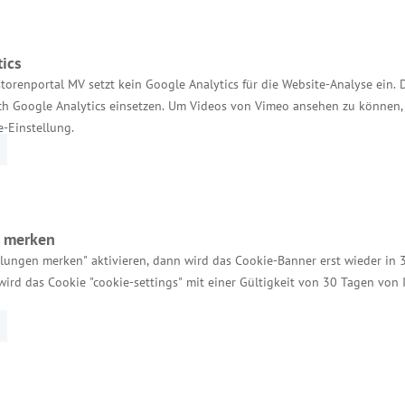
Services
ics
Kontakt für Investoren
torenportal MV setzt kein Google Analytics für die Website-Analyse ein. 
h Google Analytics einsetzen. Um Videos von Vimeo ansehen zu können, 
Einheitlicher Ansprechpartner
e-Einstellung.
MV Serviceportal
Aktuelle Broschüren und Downloads
Aktuelle Meldungen
n merken
Impressum
llungen merken" aktivieren, dann wird das Cookie-Banner erst wieder in 
wird das Cookie "cookie-settings" mit einer Gültigkeit von 30 Tagen von
Datenschutz
Bildnachweis
Barrierefreiheit
Cookie-Einstellungen verwalten