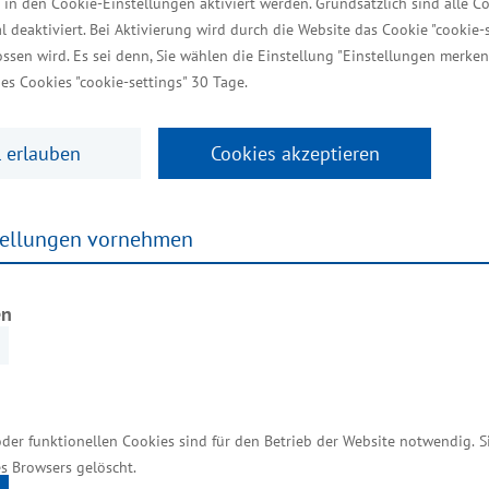
 in den Cookie-Einstellungen aktiviert werden. Grundsätzlich sind alle C
ernehmen nach flexiblen Ver
al deaktiviert. Bei Aktivierung wird durch die Website das Cookie "cookie-s
ssen wird. Es sei denn, Sie wählen die Einstellung "Einstellungen merken
es Cookies "cookie-settings" 30 Tage.
 erlauben
Cookies akzeptieren
sundheit wird die Wertgrenzenregelungen für die Verg
en Regelungen weiter vereinfacht. Mit dem neuen Wer
r nach flexiblen Verfahren noch besser Rechnung getr
tellungen vornehmen
tag. Die Verwaltungsvorschrift für die Vergabe öffe
ft. Er gilt dann bis Ende 2018.
en
n
n „Vergaberechts-Umgebung“ angepasst und „entschla
enzter Kreis von Bietern wird zur Abgabe von Angebo
oder funktionellen Cookies sind für den Betrieb der Website notwendig. 
s Browsers gelöscht.
tungen (eine Million Euro). Die Freihändige Vergabe 