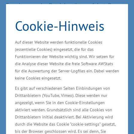
Erweiterung der Betriebsstätte gefeiert. Das
2005 gegründete Unternehmen bietet
Cookie-Hinweis
Dienstleistungen in der Textillogistik an, unter
anderem Qualitätskontrolle, Kommissionierung,
Transportorganisation, Aufbereitung und
Auf dieser Website werden funktionelle Cookies
Zollabfertigung. „Die NTL Norddeutsche Textil
(essentielle Cookies) eingesetzt, die für das
Funktionieren der Website wichtig sind. Wir setzen für
Logistik GmbH hat den Unternehmenskurs auf
die Analyse dieser Website die freie Software AWStats
Wachstum gestellt - mit der Erweiterung wird
für die Auswertung der Server-Logfiles ein. Dabei werden
die Paletten-Stellfläche verdoppelt. Zusätzlich
keine Cookies eingesetzt.
entstehen vier neue Arbeitsplätze und mehr als
Es gibt auf verschiedenen Seiten Einbindungen von
40 Jobs werden gesichert. Das ist eine
Drittanbietern (YouTube, Vimeo). Diese werden nur
angezeigt, wenn Sie in den Cookie-Einstellungen
erfolgreiche Unternehmensentwicklung“, sagte
aktiviert werden. Grundsätzlich sind alle Cookies von
der Minister für Wirtschaft, Arbeit und
Drittanbietern initial deaktiviert. Bei Aktivierung wird
Gesundheit Harry Glawe vor Ort.
durch die Website das Cookie "cookie-settings" gesetzt,
bis der Browser geschlossen wird. Es sei denn, Sie