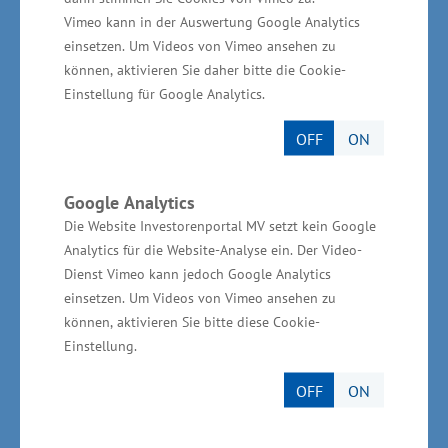
Gemeinschaftsaufgabe „Verbesserung der
Vimeo kann in der Auswertung Google Analytics
einsetzen. Um Videos von Vimeo ansehen zu
regionalen Wirtschaftsstruktur“ (GRW) in Höhe
können, aktivieren Sie daher bitte die Cookie-
von knapp 1,2 Millionen Euro.
Einstellung für Google Analytics.
OFF
ON
Informationen zur Logistikbranche in
Google Analytics
Mecklenburg-Vorpommern
Die Website Investorenportal MV setzt kein Google
Analytics für die Website-Analyse ein. Der Video-
Dienst Vimeo kann jedoch Google Analytics
Nach Angaben der „Logistik-Initiative
einsetzen. Um Videos von Vimeo ansehen zu
Mecklenburg-Vorpommern e.V.“ gibt es im Land
können, aktivieren Sie bitte diese Cookie-
5.200 Logistikunternehmen mit 31.000
Einstellung.
Beschäftigten, die einen Jahresumsatz in Höhe
OFF
ON
von 2,1 Milliarden Euro erwirtschaften.