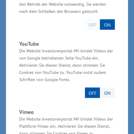
Norddeutsche Textil Logistik GmbH hat mit
den Betrieb der Website notwendig. Sie werden
ihrem Standort in Neustadt-Glewe eine
nach dem Schließen des Browsers gelöscht.
verkehrstechnisch optimale Lage. Die Seehäfen
OFF
ON
Hamburg, Bremerhaven und Rostock, der
Flughafen Hamburg und der Frachtflughafen
YouTube
Schwerin-Parchim sind gut zu erreichen“,
Die Website Investorenportal MV bindet Videos der
betonte Glawe.
von Google betriebenen Seite YouTube ein.
Aktivieren Sie diesen Dienst, dann stimmen Sie
Cookies von YouTube zu. YouTube nutzt zudem
Schriften von Google Fonts.
Wirtschaftsministerium unterstützt vor Ort
OFF
ON
Die Gesamtinvestitionen für die
Vimeo
Unternehmenserweiterung betragen rund 4,6
Die Website Investorenportal MV bindet Videos der
Millionen Euro. Das Wirtschaftsministerium
Plattform Vimeo ein. Aktivieren Sie diesen Dienst,
unterstützt das Vorhaben aus Mitteln der
dann stimmen Sie Cookies von Vimeo zu.