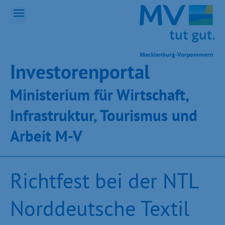
Inves­toren­por­tal
Ministeri­um für Wirt­schaft,
Infra­struk­tur, Tou­ris­mus und
Ar­beit M-V
Richtfest bei der NTL
Norddeutsche Textil