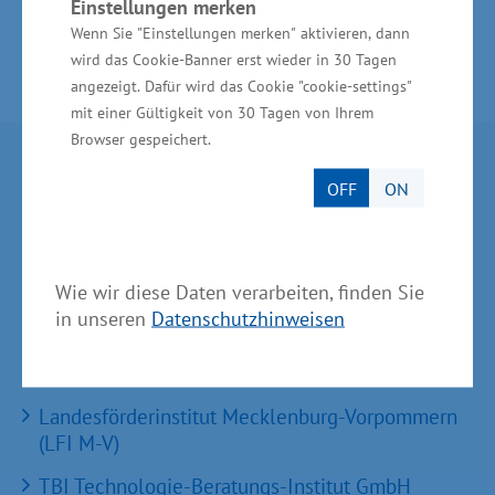
Einstellungen merken
Wenn Sie "Einstellungen merken" aktivieren, dann
wird das Cookie-Banner erst wieder in 30 Tagen
angezeigt. Dafür wird das Cookie "cookie-settings"
mit einer Gültigkeit von 30 Tagen von Ihrem
Browser gespeichert.
Partner im Land
OFF
ON
Ministerium für Wirtschaft, Infrastruktur,
Tourismus und Arbeit Mecklenburg-Vorpommern
Wie wir diese Daten verarbeiten, finden Sie
Invest in MV - Wirtschaftsfördergesellschaft des
in unseren
Datenschutzhinweisen
Landes MV
BioCon Valley®GmbH
Landesförderinstitut Mecklenburg-Vorpommern
(LFI M-V)
TBI Technologie-Beratungs-Institut GmbH