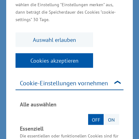
wählen die Einstellung "Einstellungen merken" aus,
dann beträgt die Speicherdauer des Cookies "cookie-
settings" 30 Tage.
Schnelligkeit ist entscheidender
Wettbewerbsfaktor in der Logistikbranche
Auswahl erlauben
Das Unternehmen baut derzeit auf einem neu
erworbenen Grundstück eine Halle mit einer
Cookies akzeptieren
Grundfläche von 1.700 Quadratmetern, in der
4.000 Paletten-Stellplätze Platz finden. An die
Cookie-Einstellungen vornehmen
bereits bestehende Halle wird ein
Ergänzungsbau angefügt mit weiteren 4.000
Paletten-Stellplätzen. Zusätzlich investiert das
Alle auswählen
Unternehmen in Regale und Technik. „Ein
OFF
ON
entscheidender Wettbewerbsfaktor in der
Essenziell
Logistikbranche ist die Schnelligkeit. Die NTL
Die essentiellen oder funktionellen Cookies sind für