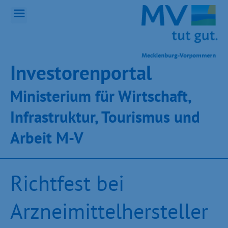
Inves­toren­por­tal
Ministeri­um für Wirt­schaft,
Infra­struk­tur, Tou­ris­mus und
Ar­beit M-V
Richtfest bei
Arzneimittelhersteller