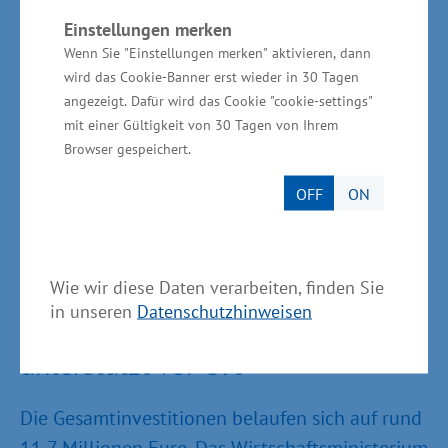
Reagenzien für die medizinische
Einstellungen merken
Wenn Sie "Einstellungen merken" aktivieren, dann
Labordiagnostik) und GPE Systeme
wird das Cookie-Banner erst wieder in 30 Tagen
(Entwicklung und Produktion komplexer
angezeigt. Dafür wird das Cookie "cookie-settings"
mechanische Teilsysteme, Baugruppen und
mit einer Gültigkeit von 30 Tagen von Ihrem
Einzelteile unter anderem aus Kunststoff)
Browser gespeichert.
angesiedelt. Auch das
OFF
ON
Medizintechnikunternehmen Endoscope
Complete Services (Wartung von Endoskopen)
ist in Dassow ansässig.
Wie wir diese Daten verarbeiten, finden Sie
in unseren
Datenschutzhinweisen
Wirtschaftsministerium
unterstützt vor Ort
Die Gesamtinvestitionen belaufen sich auf rund