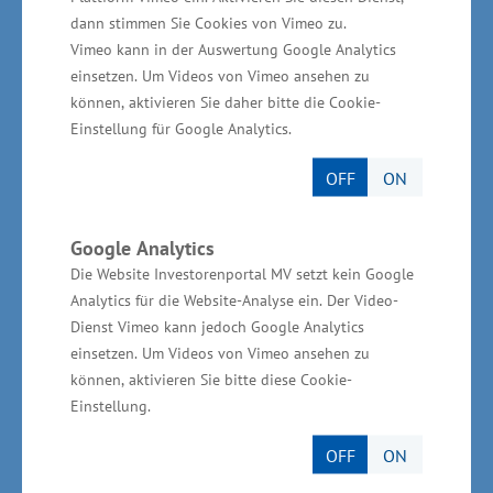
Gewerbegebiet Holmer Berg ist
dann stimmen Sie Cookies von Vimeo zu.
Zentrum für Pharma- und
Vimeo kann in der Auswertung Google Analytics
einsetzen. Um Videos von Vimeo ansehen zu
Medizintechnik - rund 750
können, aktivieren Sie daher bitte die Cookie-
Arbeitsplätze vor Ort entstanden
Einstellung für Google Analytics.
OFF
ON
„AqVida trägt durch seine Ansiedlung zur
weiteren Entwicklung des Standortes Dassow
Google Analytics
als Zentrum für Unternehmen und Dienstleister
Die Website Investorenportal MV setzt kein Google
im Pharma- und Medizintechnikbereich bei. Im
Analytics für die Website-Analyse ein. Der Video-
Gewerbegebiet sind in den vergangenen Jahren
Dienst Vimeo kann jedoch Google Analytics
einsetzen. Um Videos von Vimeo ansehen zu
in der Branche rund 750 Arbeitsplätze
können, aktivieren Sie bitte diese Cookie-
entstanden“, sagte Glawe. Im Dassower
Einstellung.
Gewerbegebiet Holmer Berg haben sich im
OFF
ON
ehemaligen CD-Werk die Unternehmen
Euroimmun (forscht, entwickelt und produziert