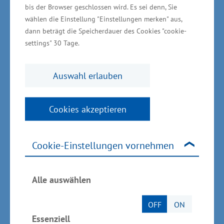
bis der Browser geschlossen wird. Es sei denn, Sie
Informationen zur
wählen die Einstellung "Einstellungen merken" aus,
Gesundheitswirtschaft in
dann beträgt die Speicherdauer des Cookies "cookie-
settings" 30 Tage.
Mecklenburg-Vorpommern
Auswahl erlauben
In dem Wirtschaftszweig arbeiten 136.600
Erwerbstätige. Rund jeder fünfte Arbeitsplatz in
Cookies akzeptieren
Mecklenburg-Vorpommern besteht damit
innerhalb der Gesundheitswirtschaft. Weitere
102.700 Erwerbstätige stehen mit der
Cookie-Einstellungen vornehmen
Gesundheitswirtschaft in Verbindung. Damit
gibt es einen Gesamteffekt von 239.300
Alle auswählen
Erwerbstätigen. Der Anteil an der gesamten
regionalen Bruttowertschöpfung beträgt 14,6
OFF
ON
Prozent und ist seit dem Jahr 2000
Essenziell