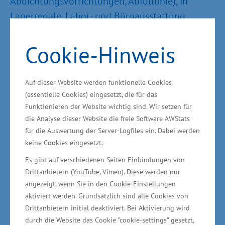
Abdichtungsvorrichtungen, Abfülllinie), in
Lagerregale, Labor- und Büroausstattung
investiert. Der offizielle Produktionsstart ist für
Mitte 2016 geplant. „AqVida hat sich
Cookie-Hinweis
insbesondere auf dem Gebiet der Krebstherapie
spezialisiert. Die Medikamente sollen komplett
Auf dieser Website werden funktionelle Cookies
vor Ort hergestellt werden“, so Glawe weiter.
(essentielle Cookies) eingesetzt, die für das
„Die Gesundheitswirtschaft ist ein strategisch
Funktionieren der Website wichtig sind. Wir setzen für
die Analyse dieser Website die freie Software AWStats
wichtiger Zukunftsmarkt mit deutlichem
für die Auswertung der Server-Logfiles ein. Dabei werden
Wachstumspotential für Mecklenburg-
keine Cookies eingesetzt.
Vorpommern. Die Branche steht für
Es gibt auf verschiedenen Seiten Einbindungen von
hochqualifizierte, nachhaltige Jobs auf dem
Drittanbietern (YouTube, Vimeo). Diese werden nur
ersten Arbeitsmarkt. Davon brauchen wir noch
angezeigt, wenn Sie in den Cookie-Einstellungen
mehr im Land. AqVida leistet einen Beitrag
aktiviert werden. Grundsätzlich sind alle Cookies von
Drittanbietern initial deaktiviert. Bei Aktivierung wird
hierfür“, betonte Glawe.
durch die Website das Cookie "cookie-settings" gesetzt,