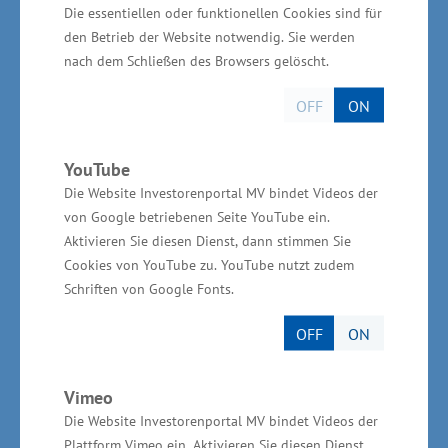
kontinuierlich gestiegen. Mit einem
Die essentiellen oder funktionellen Cookies sind für
den Betrieb der Website notwendig. Sie werden
Wertschöpfungsanteil von vier Prozent an der
nach dem Schließen des Browsers gelöscht.
gesamten Branche nimmt der
Gesundheitstourismus in Mecklenburg-
OFF
ON
Vorpommern eine hohe Bedeutung ein. Auf
Initiative der BioCon Valley® GmbH wurde in
YouTube
Kooperation mit dem unabhängigen
Die Website Investorenportal MV bindet Videos der
von Google betriebenen Seite YouTube ein.
Wirtschaftsforschungsinstitut WifOR die Studie
Aktivieren Sie diesen Dienst, dann stimmen Sie
„Ökonomischer Fußabdruck – Die
Cookies von YouTube zu. YouTube nutzt zudem
Gesundheitswirtschaft in Mecklenburg-
Schriften von Google Fonts.
Vorpommern“ erstellt. Somit liegen erstmals
OFF
ON
bundesweit vergleichbare Zahlen zur
Gesundheitswirtschaft Mecklenburg-
Vimeo
Vorpommern vor.
Die Website Investorenportal MV bindet Videos der
Plattform Vimeo ein. Aktivieren Sie diesen Dienst,