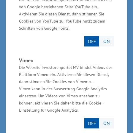
Produktions- und Aufarbeitungsflächen für die
von Google betriebenen Seite YouTube ein.
Aktivieren Sie diesen Dienst, dann stimmen Sie
industrielle Bioökonomie beinhalten. Die
Cookies von YouTube zu. YouTube nutzt zudem
industrielle Biotechnologie befasst sich mit der
Schriften von Google Fonts.
Nutzung von biotechnologischen Methoden für
OFF
ON
industrielle Produktionsverfahren.
Wirtschaftsministerium
Vimeo
Die Website Investorenportal MV bindet Videos der
unterstützt vor Ort
Plattform Vimeo ein. Aktivieren Sie diesen Dienst,
dann stimmen Sie Cookies von Vimeo zu.
Die Gesamtinvestition für das Vorhaben beträgt
Vimeo kann in der Auswertung Google Analytics
rund 30 Millionen Euro. Die Zusicherung des
einsetzen. Um Videos von Vimeo ansehen zu
können, aktivieren Sie daher bitte die Cookie-
Wirtschaftsministeriums für Greifswald beläuft
Einstellung für Google Analytics.
sich auf 18 Millionen Euro. Die Mittel stammen
aus der Gemeinschaftsaufgabe „Verbesserung
OFF
ON
der regionalen Wirtschaftsstruktur“ (GRW). „Der