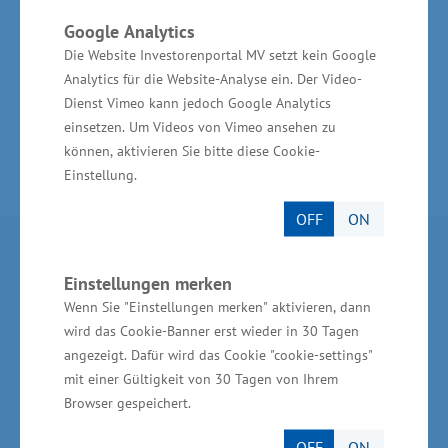
Baubeginn ist für dieses Jahr vorgesehen“, so
Google Analytics
Glawe abschließend.
Die Website Investorenportal MV setzt kein Google
Analytics für die Website-Analyse ein. Der Video-
Dienst Vimeo kann jedoch Google Analytics
einsetzen. Um Videos von Vimeo ansehen zu
können, aktivieren Sie bitte diese Cookie-
Einstellung.
OFF
ON
Partner im Land
Einstellungen merken
Wenn Sie "Einstellungen merken" aktivieren, dann
Ministerium für Wirtschaft, Infrastruktur,
wird das Cookie-Banner erst wieder in 30 Tagen
Tourismus und Arbeit Mecklenburg-Vorpommern
angezeigt. Dafür wird das Cookie "cookie-settings"
Invest in MV - Wirtschaftsfördergesellschaft des
mit einer Gültigkeit von 30 Tagen von Ihrem
Landes MV
Browser gespeichert.
BioCon Valley®GmbH
OFF
ON