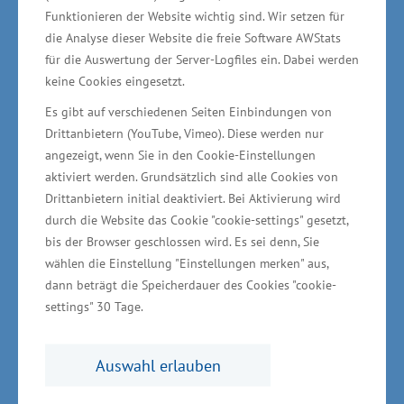
Mehr marktreife Produkte nötig –
Funktionieren der Website wichtig sind. Wir setzen für
innovative Unternehmen sind
die Analyse dieser Website die freie Software AWStats
für die Auswertung der Server-Logfiles ein. Dabei werden
Schlüssel für wirtschaftliche
keine Cookies eingesetzt.
Zukunft
Es gibt auf verschiedenen Seiten Einbindungen von
Drittanbietern (YouTube, Vimeo). Diese werden nur
angezeigt, wenn Sie in den Cookie-Einstellungen
Das Zentrum soll als fachspezifisches
aktiviert werden. Grundsätzlich sind alle Cookies von
Forschungs-, Dienstleistungs- und
Drittanbietern initial deaktiviert. Bei Aktivierung wird
Gründerzentrum eine auf die Bereiche
durch die Website das Cookie "cookie-settings" gesetzt,
Bioökonomie und Plasmatechnolgie
bis der Browser geschlossen wird. Es sei denn, Sie
wählen die Einstellung "Einstellungen merken" aus,
ausgerichtete Infrastruktur für vorrangig kleine
dann beträgt die Speicherdauer des Cookies "cookie-
und mittlere Unternehmen bereitstellen. Im
settings" 30 Tage.
geplanten Betriebsteil „Plasma“ werden neben
Büro- und Laborflächen Produktionsflächen zur
Auswahl erlauben
Verfügung gestellt, um neue
Plasmaanwendungen zu testen. „Entscheidend