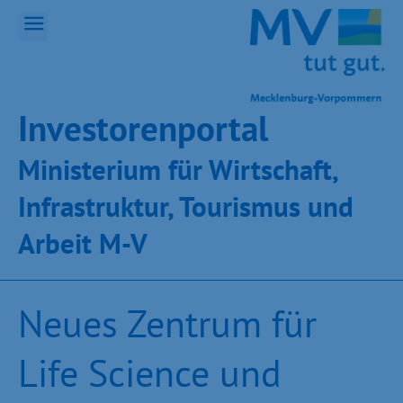
Inves­toren­por­tal
Ministeri­um für Wirt­schaft,
Infra­struk­tur, Tou­ris­mus und
Ar­beit M-V
Neues Zentrum für
Life Science und