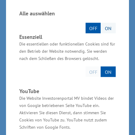
Zuschnitte bis zu 3 x 12 Meter, sondern kann
auch komplett gefertigte Baugruppen mit
Alle auswählen
mechanischer Bearbeitung erhalten. Die
OFF
ON
Investition schließt damit eine Lücke auf dem
Essenziell
hiesigen Markt. Diese größeren Bauteile können
Die essentiellen oder funktionellen Cookies sind für
eine Fläche von 1,2m x 4m und eine Höhe von
den Betrieb der Website notwendig. Sie werden
1,1m haben. Während die Kunden früher alle
nach dem Schließen des Browsers gelöscht.
Puzzleteile selbst zusammenfügen mussten,
OFF
ON
werden die Komponenten in Zukunft
einbaufertig übergeben“, so Glawe weiter.
YouTube
„Abnehmer aus der Region sind u.a. Firmen aus
Die Website Investorenportal MV bindet Videos der
dem Maschinen- und Anlagenbau, die sich über
von Google betriebenen Seite YouTube ein.
die kurzen Lieferwege freuen, zeitintensive
Aktivieren Sie diesen Dienst, dann stimmen Sie
Cookies von YouTube zu. YouTube nutzt zudem
Arbeitsschritte sparen und die Werkstücke
Schriften von Google Fonts.
schneller verbauen können.“