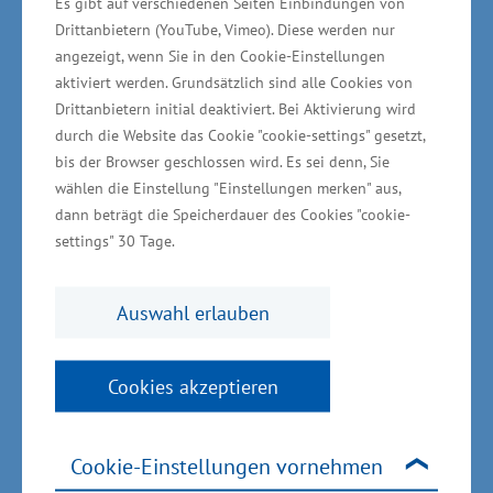
Es gibt auf verschiedenen Seiten Einbindungen von
sagte Wirtschaftsminister Harry Glawe.
Drittanbietern (YouTube, Vimeo). Diese werden nur
angezeigt, wenn Sie in den Cookie-Einstellungen
aktiviert werden. Grundsätzlich sind alle Cookies von
Drittanbietern initial deaktiviert. Bei Aktivierung wird
durch die Website das Cookie "cookie-settings" gesetzt,
Das Betätigungsfeld der R&H
bis der Browser geschlossen wird. Es sei denn, Sie
Metallverarbeitung GmbH konzentriert sich
wählen die Einstellung "Einstellungen merken" aus,
momentan auf das Schneiden, Kanten, Bohren
dann beträgt die Speicherdauer des Cookies "cookie-
und Schweißen von Stahlteilen. Die in Auftrag
settings" 30 Tage.
gegebenen Teile werden anschließend beim
Kunden weiterverarbeitet. Mit der Investition in
Auswahl erlauben
ein modernes CNC-Bearbeitungszentrum wird
es künftig möglich, das Leistungsspektrum zu
Cookies akzeptieren
erweitern und einbaufertige Baugruppen an die
Abnehmer zu liefern. Mit der neuen Technik
Cookie-Einstellungen vornehmen
bekommt der Kunde nicht nur komplexe