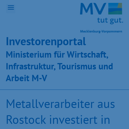
Inves­toren­por­tal
Ministeri­um für Wirt­schaft,
Infra­struk­tur, Tou­ris­mus und
Ar­beit M-V
Metallverarbeiter aus
Rostock investiert in