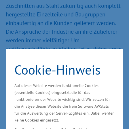
Zuschnitten aus Stahl zukünftig auch komplett
hergestellte Einzelteile und Baugruppen
einbaufertig an die Kunden geliefert werden.
Die Ansprüche der Industrie an ihre Zulieferer
werden immer vielfältiger. Um
wettbewerbsfähig zu bleiben, ist es daher umso
wichtiger, sich technisch ständig auf dem
Cookie-Hinweis
neuesten Stand zu halten. Durch die Investition
hat das Unternehmen ab dem nächsten
Frühjahr alle gängigen Schneideverfahren
Auf dieser Website werden funktionelle Cookies
sowie die Umformung im Leistungsportfolio.
(essentielle Cookies) eingesetzt, die für das
Funktionieren der Website wichtig sind. Wir setzen für
Darüber hinaus bietet es seinen Kunden auch
die Analyse dieser Website die freie Software AWStats
die mechanische Bearbeitung noch größerer
für die Auswertung der Server-Logfiles ein. Dabei werden
Bauteile an. Zusätzlich wurde bereits ein neuer
keine Cookies eingesetzt.
Arbeitsplatz geschaffen und vier Jobs gesichert“,