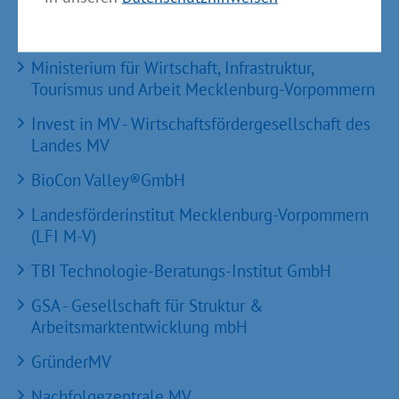
Partner im Land
Ministerium für Wirtschaft, Infrastruktur,
Tourismus und Arbeit Mecklenburg-Vorpommern
Invest in MV - Wirtschaftsfördergesellschaft des
Landes MV
BioCon Valley®GmbH
Landesförderinstitut Mecklenburg-Vorpommern
(LFI M-V)
TBI Technologie-Beratungs-Institut GmbH
GSA - Gesellschaft für Struktur &
Arbeitsmarktentwicklung mbH
GründerMV
Nachfolgezentrale MV