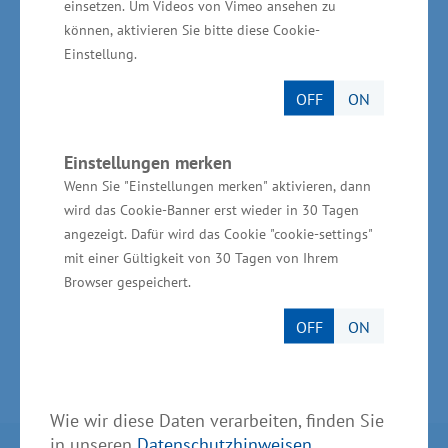
einsetzen. Um Videos von Vimeo ansehen zu
Vorpommern und ganz Norddeutschland aktiv.
können, aktivieren Sie bitte diese Cookie-
Einstellung.
Am Standort in Rostock sind z.Z. fünf
Mitarbeiter beschäftigt. Der Kundenstamm
OFF
ON
besteht aus rund 60 Unternehmen des
Maschinen- und Anlagenbaus sowie des Kran-
Einstellungen merken
und Fahrzeugbaus. Außerdem zählen Firmen
Wenn Sie "Einstellungen merken" aktivieren, dann
aus dem Baugewerbe zu den Abnehmern.
wird das Cookie-Banner erst wieder in 30 Tagen
angezeigt. Dafür wird das Cookie "cookie-settings"
mit einer Gültigkeit von 30 Tagen von Ihrem
Browser gespeichert.
OFF
ON
Wie wir diese Daten verarbeiten, finden Sie
in unseren
Datenschutzhinweisen