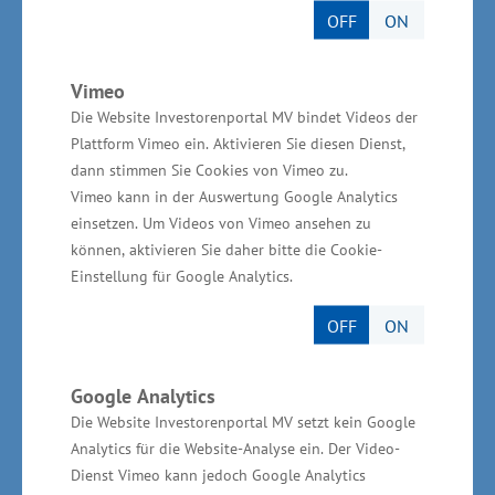
OFF
ON
Vimeo
Das Wirtschaftsministerium unterstützt das
Die Website Investorenportal MV bindet Videos der
Vorhaben aus Mitteln des Europäischen Fonds
Plattform Vimeo ein. Aktivieren Sie diesen Dienst,
für regionale Entwicklung (EFRE) und der
dann stimmen Sie Cookies von Vimeo zu.
Vimeo kann in der Auswertung Google Analytics
Gemeinschaftsaufgabe „Verbesserung der
einsetzen. Um Videos von Vimeo ansehen zu
regionalen Wirtschaftsstruktur“ (GRW) mit
können, aktivieren Sie daher bitte die Cookie-
176.800 Euro. Die Investitionen belaufen sich
Einstellung für Google Analytics.
insgesamt auf 680.000 Euro.
OFF
ON
Google Analytics
Die Website Investorenportal MV setzt kein Google
Die 1993 gegründete R&H Metallverarbeitung
Analytics für die Website-Analyse ein. Der Video-
GmbH ist als etablierter Spezialist der
Dienst Vimeo kann jedoch Google Analytics
Metallverarbeitung in Mecklenburg-