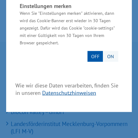
Einstellungen merken
Wenn Sie "Einstellungen merken" aktivieren, dann
wird das Cookie-Banner erst wieder in 30 Tagen
angezeigt. Dafür wird das Cookie "cookie-settings"
mit einer Gültigkeit von 30 Tagen von Ihrem
Browser gespeichert.
Partner im Land
OFF
ON
Ministerium für Wirtschaft, Infrastruktur,
Tourismus und Arbeit Mecklenburg-Vorpommern
Wie wir diese Daten verarbeiten, finden Sie
Invest in MV - Wirtschaftsfördergesellschaft des
in unseren
Datenschutzhinweisen
Landes MV
BioCon Valley®GmbH
Landesförderinstitut Mecklenburg-Vorpommern
(LFI M-V)