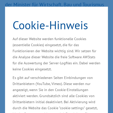
der Minister für Wirtschaft, Bau und Tourismus
Harry Glawe bei der Ehrung in Schwerin. Die
Handwerksmeister haben ihre Ausbildung z.B. in
Cookie-Hinweis
den Gewerken des Friseurhandwerks,
Elektrotechnikerhandwerks, Tischlerhandwerks,
Auf dieser Website werden funktionelle Cookies
Kfz-Mechanikerhandwerks und Maurer- und
(essentielle Cookies) eingesetzt, die für das
Betonbauerhandwerks erfolgreich absolviert.
Funktionieren der Website wichtig sind. Wir setzen für
Geehrt wurden die Handwerksmeister der
die Analyse dieser Website die freie Software AWStats
für die Auswertung der Server-Logfiles ein. Dabei werden
Handwerkskammer Schwerin und der
keine Cookies eingesetzt.
Handwerkskammer Ostmecklenburg-
Es gibt auf verschiedenen Seiten Einbindungen von
Vorpommern
Drittanbietern (YouTube, Vimeo). Diese werden nur
angezeigt, wenn Sie in den Cookie-Einstellungen
Meisterbrief im Handwerk nicht gefährden
aktiviert werden. Grundsätzlich sind alle Cookies von
Drittanbietern initial deaktiviert. Bei Aktivierung wird
Der Meistertitel ist das anerkannte Gütesiegel
durch die Website das Cookie "cookie-settings" gesetzt,