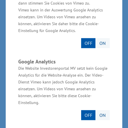
in Höhe von 1.000 Euro. Für 2016 sind
dann stimmen Sie Cookies von Vimeo zu.
Landesmittel in Höhe von 500.000 Euro
Vimeo kann in der Auswertung Google Analytics
einsetzen. Um Videos von Vimeo ansehen zu
vorgesehen, für das Folgejahr ebenso 500.000
können, aktivieren Sie daher bitte die Cookie-
Euro. Die Beantragung für das Meister-Extra
Einstellung für Google Analytics.
läuft über die zuständige Industrie- und
OFF
ON
Handelskammer bzw. Handwerkskammer.
„Regelmäßige Weiterbildungen sind in vielen
Branchen notwendig, um auch zukünftig ganz
Google Analytics
Die Website Investorenportal MV setzt kein Google
vorn mit dabei zu sein. Die Zeiten, in denen ein
Analytics für die Website-Analyse ein. Der Video-
Arbeitnehmer ein ganzes Leben lang einer
Dienst Vimeo kann jedoch Google Analytics
einzigen Tätigkeit nachgehen konnte, sind
einsetzen. Um Videos von Vimeo ansehen zu
längst vorbei. Der heutige Wettbewerb
können, aktivieren Sie bitte diese Cookie-
Einstellung.
erfordert auch stetige Weiterentwicklung. Der
Meisterbrief ist ein hervorragendes Beispiel
OFF
ON
hierfür“, sagte Glawe abschließend.