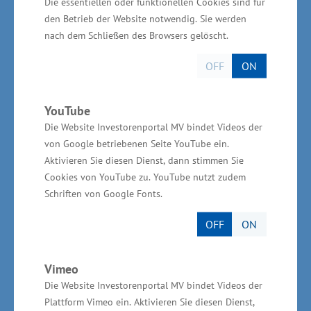
Die essentiellen oder funktionellen Cookies sind für
Qualifikation der Ausbilder. 95 Prozent der
den Betrieb der Website notwendig. Sie werden
Lehrlinge im deutschen Handwerk werden in
nach dem Schließen des Browsers gelöscht.
Meisterbetrieben oder in Betrieben mit
OFF
ON
gleichwertig qualifizierten Betriebsleitern
ausgebildet. Der Meisterbrief ist die ideale Basis
YouTube
für ein nachhaltiges und erfolgreiches
Die Website Investorenportal MV bindet Videos der
Unternehmertum und gelebter
von Google betriebenen Seite YouTube ein.
Verbraucherschutz“, so Glawe weiter.
Aktivieren Sie diesen Dienst, dann stimmen Sie
Cookies von YouTube zu. YouTube nutzt zudem
„Meister-Extra“ für Meister-Absolventen
Schriften von Google Fonts.
OFF
ON
Das Meister-Extra wird ab dem 01. Januar 2016
(Stichtagsregelung) für Meisterprüfungen in
Vimeo
Handwerk und Industrie vergeben. Für die
Die Website Investorenportal MV bindet Videos der
bestandene Meisterprüfung gibt es eine Prämie
Plattform Vimeo ein. Aktivieren Sie diesen Dienst,