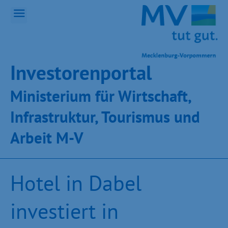
Inves­toren­por­tal
Ministeri­um für Wirt­schaft,
Infra­struk­tur, Tou­ris­mus und
Ar­beit M-V
Hotel in Dabel
investiert in