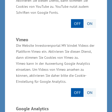
dem Wirtschaftszweig arbeiten 136.600
Aktivieren Sie diesen Dienst, dann stimmen Sie
Cookies von YouTube zu. YouTube nutzt zudem
Erwerbstätige. Rund jeder fünfte Arbeitsplatz in
Schriften von Google Fonts.
Mecklenburg-Vorpommern besteht damit
innerhalb der Gesundheitswirtschaft. Weitere
OFF
ON
102.700 Erwerbstätige stehen mit der
Gesundheitswirtschaft in Verbindung. Damit
Vimeo
gibt es einen Gesamteffekt von 239.300
Die Website Investorenportal MV bindet Videos der
Plattform Vimeo ein. Aktivieren Sie diesen Dienst,
Erwerbstätigen.
dann stimmen Sie Cookies von Vimeo zu.
Vimeo kann in der Auswertung Google Analytics
Der Anteil an der gesamten regionalen
einsetzen. Um Videos von Vimeo ansehen zu
Bruttowertschöpfung beträgt 14,6 Prozent und
können, aktivieren Sie daher bitte die Cookie-
Einstellung für Google Analytics.
ist seit dem Jahr 2000 kontinuierlich gestiegen.
Mit einem Wertschöpfungsanteil von vier
OFF
ON
Prozent an der gesamten Branche nimmt der
Gesundheitstourismus in Mecklenburg-
Google Analytics