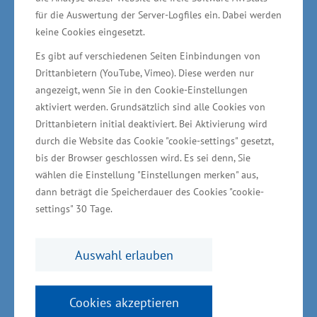
ein präventiver Urlaub ist zeitgemäß und löst
für die Auswertung der Server-Logfiles ein. Dabei werden
keine Cookies eingesetzt.
mehr und mehr auch den klassischen
Kuraufenthalt ab“, so Glawe weiter. Zahlreiche
Es gibt auf verschiedenen Seiten Einbindungen von
Drittanbietern (YouTube, Vimeo). Diese werden nur
Hotel- und Wellnessanlagen, Krankenhäuser
angezeigt, wenn Sie in den Cookie-Einstellungen
und Rehakliniken sowie die über 60
aktiviert werden. Grundsätzlich sind alle Cookies von
prädikatisierten Kur- und Erholungsorte liefern
Drittanbietern initial deaktiviert. Bei Aktivierung wird
ein vielfältiges Angebot für Gäste.
durch die Website das Cookie "cookie-settings" gesetzt,
bis der Browser geschlossen wird. Es sei denn, Sie
wählen die Einstellung "Einstellungen merken" aus,
Wirtschaftsministerium
dann beträgt die Speicherdauer des Cookies "cookie-
unterstützt vor Ort
settings" 30 Tage.
Die Gesamtinvestition für das
Auswahl erlauben
Erweiterungsvorhaben beträgt knapp 602.000
Euro. Das Wirtschaftsministerium unterstützt
Cookies akzeptieren
das Vorhaben aus der Gemeinschaftsaufgabe