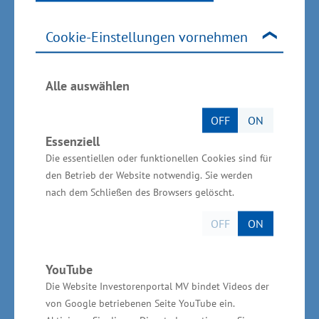
„Verbesserung der regionalen
Wirtschaftsstruktur“ (GRW) in Höhe von knapp
Cookie-Einstellungen vornehmen
152.000 Euro.
Alle auswählen
Informationen zur
Gesundheitswirtschaft und zum
OFF
ON
Essenziell
Gesundheitstourismus in
Die essentiellen oder funktionellen Cookies sind für
Mecklenburg-Vorpommern
den Betrieb der Website notwendig. Sie werden
nach dem Schließen des Browsers gelöscht.
„Die Gesundheitswirtschaft insgesamt ist ein
OFF
ON
wichtiger Beschäftigungsmotor in
Mecklenburg-Vorpommern. Viele Jobs sind in
YouTube
den vergangenen Jahren neu entstanden. Die
Die Website Investorenportal MV bindet Videos der
Branche hat weiteres Potential“, sagte Glawe. In
von Google betriebenen Seite YouTube ein.