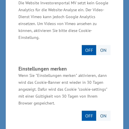
Vorpommern eine hohe Bedeutung ein.
Die Website Investorenportal MV setzt kein Google
Analytics für die Website-Analyse ein. Der Video-
Auf Initiative der BioCon Valley® GmbH wurde
Dienst Vimeo kann jedoch Google Analytics
einsetzen. Um Videos von Vimeo ansehen zu
in Kooperation mit dem unabhängigen
können, aktivieren Sie bitte diese Cookie-
Wirtschaftsforschungsinstitut WifOR die Studie
Einstellung.
„Ökonomischer Fußabdruck – Die
OFF
ON
Gesundheitswirtschaft in Mecklenburg-
Vorpommern“ erstellt. Somit liegen erstmals
bundesweit vergleichbare Zahlen zur
Einstellungen merken
Wenn Sie "Einstellungen merken" aktivieren, dann
Gesundheitswirtschaft Mecklenburg-
wird das Cookie-Banner erst wieder in 30 Tagen
Vorpommern vor.
angezeigt. Dafür wird das Cookie "cookie-settings"
mit einer Gültigkeit von 30 Tagen von Ihrem
Weitere Informationen zur Studie unter:
Browser gespeichert.
OFF
ON
www.bioconvalley.org/standort-
mv/gesundheitswirtschaft-in-zahlen/