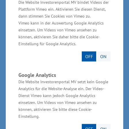
Die Gesamtinvestitionen für die Baumaßnahme
Die Website Investorenportal MV bindet Videos der
betragen rund 3,1 Millionen Euro. Das
Plattform Vimeo ein. Aktivieren Sie diesen Dienst,
dann stimmen Sie Cookies von Vimeo zu.
Wirtschaftsministerium unterstützt das
Vimeo kann in der Auswertung Google Analytics
Vorhaben aus Mitteln des „Europäischen Fonds
einsetzen. Um Videos von Vimeo ansehen zu
für regionale Entwicklung“ (EFRE) in Höhe von
können, aktivieren Sie daher bitte die Cookie-
rund 2,8 Millionen Euro.
Einstellung für Google Analytics.
OFF
ON
Informationen zum Bärenwald
Müritz gGmbH
Google Analytics
Die Website Investorenportal MV setzt kein Google
Der Bärenwald Müritz gGmbH ist ein
Analytics für die Website-Analyse ein. Der Video-
Tierschutzprojekt von VIER PFOTEN. Die 1988
Dienst Vimeo kann jedoch Google Analytics
einsetzen. Um Videos von Vimeo ansehen zu
gegründete Organisation setzt sich mit
können, aktivieren Sie bitte diese Cookie-
nachhaltigen Kampagnen und Projekten für den
Einstellung.
Tierschutz ein. Der Fokus liegt auf
OFF
ON