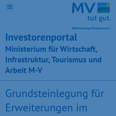
Inves­toren­por­tal
Ministeri­um für Wirt­schaft,
Infra­struk­tur, Tou­ris­mus und
Ar­beit M-V
Grundsteinlegung für
Erweiterungen im