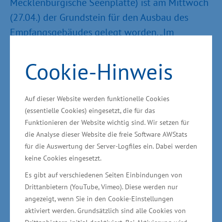
Mecklenburgische Seenplatte) ist am Mittwoch
(27.04.) der Grundstein für den Ausbau des
Empfangsgebäudes gelegt worden. „Im
Tierschutzprojekt Bärenwald erhalten die
Besucher einen interessanten und umfassenden
Cookie-Hinweis
Einblick in die Lebenswelt der Bären. Mit den
geplanten Erweiterungen wird die Anlage
Auf dieser Website werden funktionelle Cookies
weiter aufgewertet und als attraktives
(essentielle Cookies) eingesetzt, die für das
Ausflugsziel für Besucher jeden Alters gestärkt“,
Funktionieren der Website wichtig sind. Wir setzen für
die Analyse dieser Website die freie Software AWStats
sagte der Minister für Wirtschaft, Bau und
für die Auswertung der Server-Logfiles ein. Dabei werden
Tourismus Harry Glawe in Stuer. Der Minister
keine Cookies eingesetzt.
übergab vor Ort einen Fördermittelbescheid.
Es gibt auf verschiedenen Seiten Einbindungen von
Drittanbietern (YouTube, Vimeo). Diese werden nur
Das Gelände des Bärenwaldes liegt an der
angezeigt, wenn Sie in den Cookie-Einstellungen
Südspitze des Plauer Sees. Die durch den
aktiviert werden. Grundsätzlich sind alle Cookies von