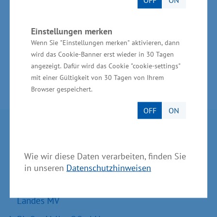
Streunerhunde und -katzen, Labor-, Nutz-, Wild-
und Heimtiere sowie Bären, Großkatzen und
Einstellungen merken
Orang-Utans aus nicht artgemäßer Haltung.
Wenn Sie "Einstellungen merken" aktivieren, dann
wird das Cookie-Banner erst wieder in 30 Tagen
angezeigt. Dafür wird das Cookie "cookie-settings"
mit einer Gültigkeit von 30 Tagen von Ihrem
Browser gespeichert.
OFF
ON
Partner im Land
Wie wir diese Daten verarbeiten, finden Sie
Ministerium für Wirtschaft, Infrastruktur,
in unseren
Datenschutzhinweisen
Tourismus und Arbeit Mecklenburg-Vorpommern
Invest in MV - Wirtschaftsfördergesellschaft des
Landes MV