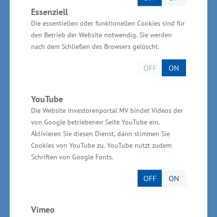
Vergangenheit Mecklenburg-Vorpommerns
Essenziell
mitnehmen will und die Entwicklung der
Die essentiellen oder funktionellen Cookies sind für
Bärenpopulation in Europa aufzeigen soll. Der
den Betrieb der Website notwendig. Sie werden
Pfad präsentiert unter anderem Mythen, Fabeln
nach dem Schließen des Browsers gelöscht.
und Legenden rund um den Bären und
OFF
ON
erläutert die heimische Fauna und Flora. „Die
Angebotsanreicherungen im Bärenwald sind
YouTube
wichtige Bausteine für die Erweiterung
Die Website Investorenportal MV bindet Videos der
saisonverlängernder Angebote. Als touristisches
von Google betriebenen Seite YouTube ein.
Aushängeschild wirkt die Anlage weit über die
Aktivieren Sie diesen Dienst, dann stimmen Sie
Cookies von YouTube zu. YouTube nutzt zudem
Region hinaus“, sagte Glawe.
Schriften von Google Fonts.
Wirtschaftsministerium
OFF
ON
unterstützt vor Ort
Vimeo