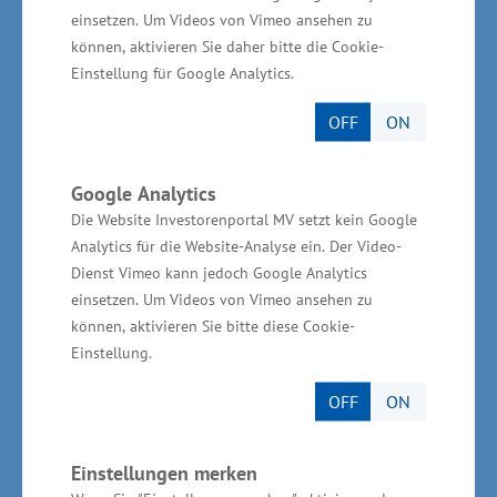
Mecklenburg-Vorpommern eingeladen.
einsetzen. Um Videos von Vimeo ansehen zu
können, aktivieren Sie daher bitte die Cookie-
Einstellung für Google Analytics.
Duale Ausbildung stößt auf
großes Interesse
OFF
ON
Darüber hinaus äußerten die Iraner den
Google Analytics
Wunsch, das System der Dualen
Die Website Investorenportal MV setzt kein Google
Analytics für die Website-Analyse ein. Der Video-
Berufsausbildung in Mecklenburg-Vorpommern
Dienst Vimeo kann jedoch Google Analytics
noch näher kennenzulernen. „Das deutsche
einsetzen. Um Videos von Vimeo ansehen zu
Ausbildungssystem hat vor Ort beeindruckt.
können, aktivieren Sie bitte diese Cookie-
Hier werden wir prüfen, ob angehende iranische
Einstellung.
Fachkräfte, die die iranische Berufsausbildung
OFF
ON
weiter entwickeln sollen, über Stipendien die
Möglichkeit erhalten können, sich bei uns
Einstellungen merken
weiterzubilden. Ziel ist es, die Funktions- und