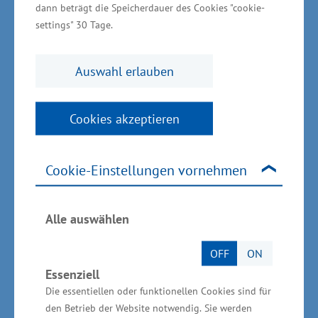
Zuverlässigkeit erinnert man sich gerne aus der
dann beträgt die Speicherdauer des Cookies "cookie-
settings" 30 Tage.
Zeit vor den Sanktionen. Die Iraner sind bereit,
für Produkte und Dienstleitungen aus
Auswahl erlauben
Deutschland auch einen höheren Preis zu
bezahlen.“
Cookies akzeptieren
Iran baut Gesundheitswirtschaft
zielgerichtet aus
Cookie-Einstellungen vornehmen
Auch das Know-how aus Mecklenburg-
Alle auswählen
Vorpommern auf dem Gebiet der
Gesundheitswirtschaft ist im Iran sehr
OFF
ON
willkommen. „Vor allem Medizintechnik,
Essenziell
Biomedizin, Pharmaprodukte,
Die essentiellen oder funktionellen Cookies sind für
Gesundheitsdienstleistungen, insbesondere auf
den Betrieb der Website notwendig. Sie werden