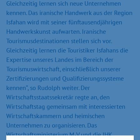
Gleichzeitig lernen sich neue Unternehmen
kennen. Das iranische Handwerk aus der Region
Isfahan wird mit seiner fünftausendjährigen
Handwerkskunst aufwarten. Iranische
Tourismusdestinationen stellen sich vor.
Gleichzeitig lernen die Touristiker Isfahans die
Expertise unseres Landes im Bereich der
Tourismuswirtschaft, einschließlich unserer
Zertifizierungen und Qualifizierungssysteme
kennen“, so Rudolph weiter. Der
Wirtschaftsstaatssekretär regte an, den
Wirtschaftstag gemeinsam mit interessierten
Wirtschaftskammern und heimischen
Unternehmen zu organisieren. Das
Wirtschaftsministerium M-V und die IHK