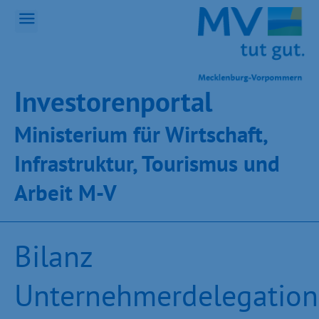
Inves­toren­por­tal
Ministeri­um für Wirt­schaft,
Infra­struk­tur, Tou­ris­mus und
Ar­beit M-V
Bilanz
Unternehmerdelegation