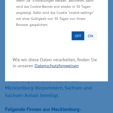
Wenn Sie "Einstellungen merken" aktivieren, dann
Wirkungsweise unserer dualen
wird das Cookie-Banner erst wieder in 30 Tagen
Berufsausbildung, einschließlich der
angezeigt. Dafür wird das Cookie "cookie-settings"
mit einer Gültigkeit von 30 Tagen von Ihrem
Berufsfrühorientierung, iranischen Fachleuten
Browser gespeichert.
zu erläutern, besser zu verstehen und im Iran
aufzubauen. Das sichert Wohlstand und
OFF
ON
qualifizierte Fachkräfte für gute Geschäfte vor
Ort“, betonte Rudolph. Die Reise fand unter der
Leitung von Energieminister Christian Pegel
Wie wir diese Daten verarbeiten, finden Sie
statt. An der rund 100-köpfigen
in unseren
Datenschutzhinweisen
Delegationsreise waren Vertreter aus Politik,
Verwaltung und Unternehmen aus
Mecklenburg-Vorpommern, Sachsen und
Sachsen-Anhalt beteiligt.
Folgende Firmen aus Mecklenburg-