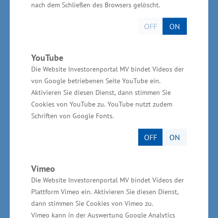
nach dem Schließen des Browsers gelöscht.
dem Gebiet der Diabetesbekämpfung und Herz-
Kreislauferkrankungen, einschließlich
OFF
ON
Gesundheitstourismus, sowie Krankenhausbau
und -management sind gefragt. Eine detaillierte
YouTube
Übersicht über die Struktur, Expertise und die
Die Website Investorenportal MV bindet Videos der
Stärken unserer Unternehmen der
von Google betriebenen Seite YouTube ein.
Aktivieren Sie diesen Dienst, dann stimmen Sie
Gesundheitswirtschaft wird bereits
Cookies von YouTube zu. YouTube nutzt zudem
marktgerecht erarbeitet und dem
Schriften von Google Fonts.
Gesundheitsministerium Irans als Grundlage
OFF
ON
weiterer verabredeter konkreter Gespräche zur
Verfügung gestellt“, so Rudolph weiter.
Wirtschaftsstaatssekretär Dr. Rudolph hat
Vimeo
Die Website Investorenportal MV bindet Videos der
Repräsentanten des Gesundheitsministeriums
Plattform Vimeo ein. Aktivieren Sie diesen Dienst,
Irans zur Nationalen Branchenkonferenz
dann stimmen Sie Cookies von Vimeo zu.
Gesundheitswirtschaft im Juli 2016 nach
Vimeo kann in der Auswertung Google Analytics