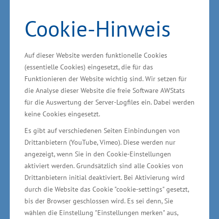
Schwerin könnten dabei aufgrund der vor Ort
Cookie-Hinweis
gesammelten Kontakte die Leadpartnerschaft
übernehmen. Erforderliche Gespräche mit
Präsident Hans Thon und Geschäftsführer
Auf dieser Website werden funktionelle Cookies
Siegbert Eisenach haben begonnen.
(essentielle Cookies) eingesetzt, die für das
Funktionieren der Website wichtig sind. Wir setzen für
Iran auf dem Weg zu mehr eigener
die Analyse dieser Website die freie Software AWStats
für die Auswertung der Server-Logfiles ein. Dabei werden
Wertschöpfung
keine Cookies eingesetzt.
Es gibt auf verschiedenen Seiten Einbindungen von
Wirtschaftsstaatssekretär Rudolph sagte zum
Drittanbietern (YouTube, Vimeo). Diese werden nur
Abschluss der Reise: „Der Iran ist auf dem Weg
angezeigt, wenn Sie in den Cookie-Einstellungen
zu mehr eigener Wertschöpfung und
aktiviert werden. Grundsätzlich sind alle Cookies von
Drittanbietern initial deaktiviert. Bei Aktivierung wird
Wohlstand. Das Land setzt dabei auf Produkte,
durch die Website das Cookie "cookie-settings" gesetzt,
Dienstleistungen und Investitionen aus
bis der Browser geschlossen wird. Es sei denn, Sie
Deutschland. An die Qualitätsarbeit und
wählen die Einstellung "Einstellungen merken" aus,