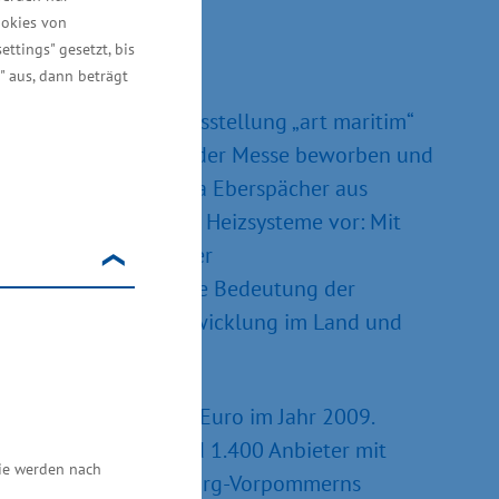
ookies von
ettings" gesetzt, bis
t“
" aus, dann beträgt
anderem die Sonderausstellung „art maritim“
 in Stralsund wird auf der Messe beworben und
e und Segel. Die Firma Eberspächer aus
ne maßgeschneiderte Heizsysteme vor: Mit
r den Internetbrowser
der Messe spiegelt die Bedeutung der
der touristischen Entwicklung im Land und
awe.
9 auf 494 Millionen Euro im Jahr 2009.
009). Insgesamt sind 1.400 Anbieter mit
Sie werden nach
muswirtschaft Mecklenburg-Vorpommerns