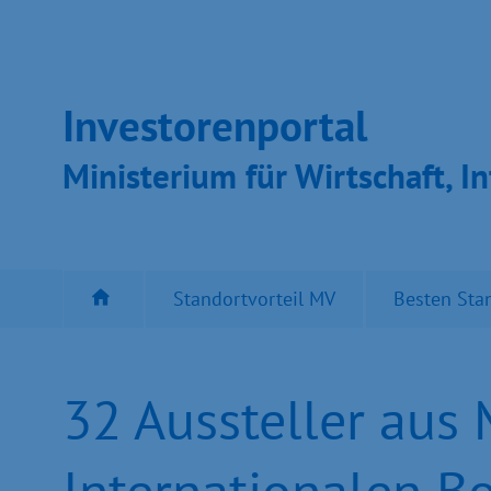
Inves­toren­por­tal
Ministeri­um für Wirt­schaft, In
Standortvorteil MV
Besten Sta
32 Aussteller au
Internationalen B