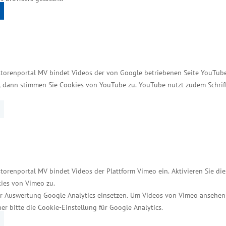
ionen in den maritimen Tourismus – 105 Sportboothä
storenportal MV bindet Videos der von Google betriebenen Seite YouTube 
t, dann stimmen Sie Cookies von YouTube zu. YouTube nutzt zudem Schri
n Mecklenburg-Vorpommern von 1990 bis heute 351 w
ich auf 555,1 Millionen Euro, die Förderung betrug r
arinas rund 252 Millionen Euro investiert. Sie wur
l der Zuschüsse vom Wirtschaftsministerium stammen
uktur“ (GRW) und unter anderem aus dem Europäischen
torenportal MV bindet Videos der Plattform Vimeo ein. Aktivieren Sie di
05 Sportboothäfen und 45 Wasserwanderrastplätze. 
ies von Vimeo zu.
gung - von der Marina bis zur einfachen Ein- und Aus
r Auswertung Google Analytics einsetzen. Um Videos von Vimeo ansehen
her bitte die Cookie-Einstellung für Google Analytics.
Mecklenburg-Vorpommern, davon 4.308 Dauerliegeplätz
ndschaft umfasst mehr als 2.000 Seen und mehr als 