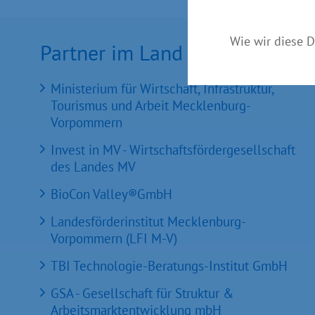
Wie wir diese D
Partner im Land
Ministerium für Wirtschaft, Infrastruktur,
Tourismus und Arbeit Mecklenburg-
Vorpommern
Invest in MV - Wirtschaftsfördergesellschaft
des Landes MV
BioCon Valley®GmbH
Landesförderinstitut Mecklenburg-
Vorpommern (LFI M-V)
TBI Technologie-Beratungs-Institut GmbH
GSA - Gesellschaft für Struktur &
Arbeitsmarktentwicklung mbH