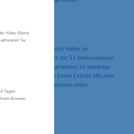
Der Video-Dienst
aktivieren Sie
d im In-Water hanseboot Hafen im
gewässern präsentiert die 57. Internationale
sport-Branche. Die hanseboot ist werktags
ßlich 15 Jahre haben freien Eintritt. Mit dem
tritt. Weitere Informationen unter
30 Tagen
 Ihrem Browser