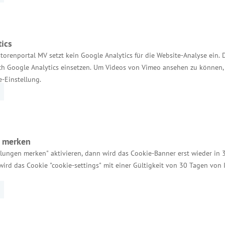
ics
torenportal MV setzt kein Google Analytics für die Website-Analyse ein. 
h Google Analytics einsetzen. Um Videos von Vimeo ansehen zu können, 
e-Einstellung.
. November auf dem B-Gelände der Hamburg Messe un
den nordeuropäischen Revieren und den großen Binnen
nd informiert über Trends und Neuheiten der Boots
8 Uhr geöffnet. Kinder und Jugendliche bis einschlie
n merken
zwei Personen ab 17 Uhr wochentags vergünstigten Ein
llungen merken" aktivieren, dann wird das Cookie-Banner erst wieder in 
wird das Cookie "cookie-settings" mit einer Gültigkeit von 30 Tagen von