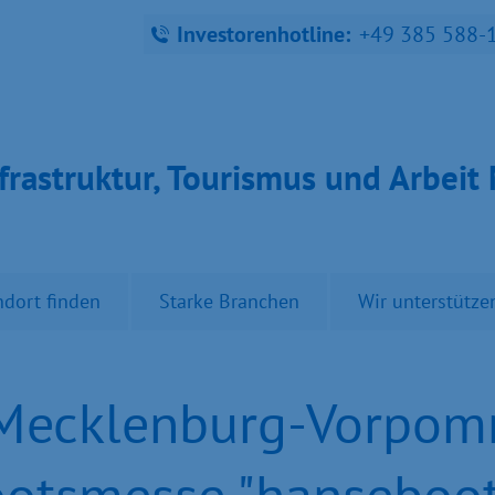
Investorenhotline:
+49 385 588-
fra­struk­tur, Tou­ris­mus und Ar­bei
ndort finden
Starke Branchen
Wir unterstütze
s Mecklenburg-Vorpom
ootsmesse "hanseboo