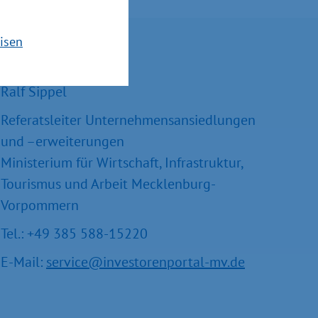
isen
Kontakt
Ralf Sippel
Referatsleiter Unternehmensansiedlungen
und –erweiterungen
Ministerium für Wirtschaft, Infrastruktur,
Tourismus und Arbeit Mecklenburg-
Vorpommern
Tel.: +49 385 588-15220
E-Mail:
service@investorenportal-mv.de