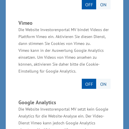
OFF
ON
200. Jahrestages der Aufnahme diplomatischer
Beziehungen zwischen dem Großherzogtum
Vimeo
Mecklenburg-Schwerin und den Vereinigten
Die Website Investorenportal MV bindet Videos der
Staaten von Amerika statt. Dieser historische
Plattform Vimeo ein. Aktivieren Sie diesen Dienst,
Akt liegt den heutigen Beziehungen zwischen
dann stimmen Sie Cookies von Vimeo zu.
M-V und den USA, insbesondere der
Vimeo kann in der Auswertung Google Analytics
einsetzen. Um Videos von Vimeo ansehen zu
Partnerschaft zwischen M-V und Mecklenburg
können, aktivieren Sie daher bitte die Cookie-
County im US-Bundestaat North Carolina
Einstellung für Google Analytics.
zugrunde. 1839 wurde in Rostock ein US-
Vizekonsulat eingerichtet, im Gegenzug
OFF
ON
eröffnete das Großherzogtum zwischen 1823
und 1865 insgesamt zwölf Konsulate in den
Google Analytics
Die Website Investorenportal MV setzt kein Google
Vereinigten Staaten.
Analytics für die Website-Analyse ein. Der Video-
Dienst Vimeo kann jedoch Google Analytics
Im 19. Jahrhundert waren die Beziehungen