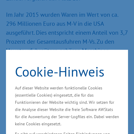
Im Jahr 2015 wurden Waren im Wert von ca.
296 Millionen Euro aus M-V in die USA
ausgeführt. Dies entspricht einem Anteil von 3,7
Prozent der Gesamtausfuhren M-Vs. Zu den
Hauptausfuhrgütern gehören Maschinen,
Geräte zur Elektrizitätserzeugung und -
Cookie-Hinweis
verteilung, Düngemittel sowie Mess-,
steuerungs- und regelungstechnische
Erzeugnisse. Die Einfuhren aus den USA nach
Auf dieser Website werden funktionelle Cookies
M-V beliefen sich im vergangenen Jahr auf ca.
(essentielle Cookies) eingesetzt, die für das
Funktionieren der Website wichtig sind. Wir setzen für
74 Millionen Euro. Der Wert der Importe
die Analyse dieser Website die freie Software AWStats
entspricht 1,4 Prozent der Gesamteinfuhren
für die Auswertung der Server-Logfiles ein. Dabei werden
nach M-V. Im Wesentlichen handelt es sich bei
keine Cookies eingesetzt.
den Einfuhrgütern um Nahrungsmittel
Es gibt auf verschiedenen Seiten Einbindungen von