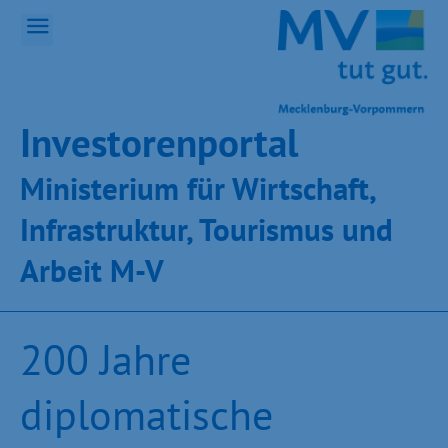
Inves­toren­por­tal
Ministeri­um für Wirt­schaft,
Infra­struk­tur, Tou­ris­mus und
Ar­beit M-V
200 Jahre
diplomatische