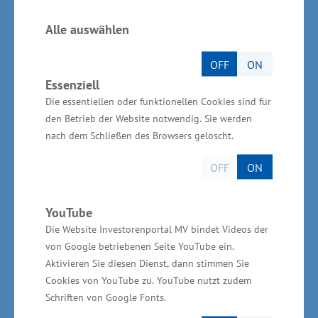
Rostock-Warnemünde an. „Diese Zahlen sind
Alle auswählen
durchaus steigerungsfähig. Entscheidend ist,
dass die Kreuzfahrtgäste auch bei uns im Land
OFF
ON
bleiben. Wir haben eine breite Mischung aus
Essenziell
saisonunabhängigen Angeboten. Kulturelle
Die essentiellen oder funktionellen Cookies sind für
den Betrieb der Website notwendig. Sie werden
Vielfalt, attraktive Freizeiteinrichtungen und die
nach dem Schließen des Browsers gelöscht.
natürlichen Natur-schönheiten sind ein
hervorragender Mix um auch bei den
OFF
ON
amerikanischen Urlaubern zu punkten “, sagte
Wirtschafts-minister Harry Glawe.
YouTube
Die Website Investorenportal MV bindet Videos der
Weiterführende Informationen zu
von Google betriebenen Seite YouTube ein.
Aktivieren Sie diesen Dienst, dann stimmen Sie
historischen Beziehungen
Cookies von YouTube zu. YouTube nutzt zudem
Schriften von Google Fonts.
Der Wirtschaftstag USA findet anlässlich des