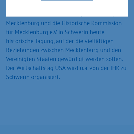
Anlässlich des 200. Jahrestags veranstalten das
US-Generalkonsulat Hamburg, die Stiftung
Mecklenburg und die Historische Kommission
für Mecklenburg e.V. in Schwerin heute
historische Tagung, auf der die vielfältigen
Beziehungen zwischen Mecklenburg und den
Vereinigten Staaten gewürdigt werden sollen.
Der Wirtschaftstag USA wird u.a. von der IHK zu
Schwerin organisiert.