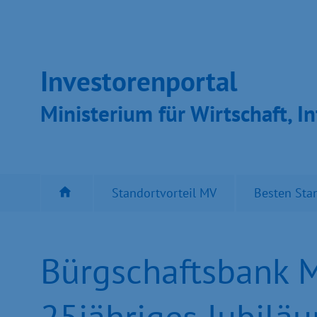
Inves­toren­por­tal
Ministeri­um für Wirt­schaft, In
Standortvorteil MV
Besten Sta
Bürgschaftsbank 
25jähriges Jubilä