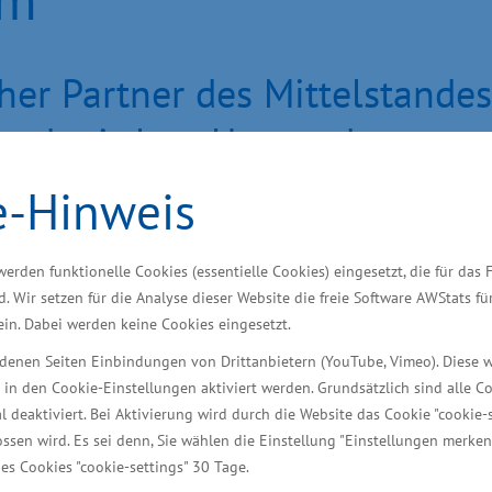
cher Partner des Mittelstandes
 und mittlere Unternehmen
e-Hinweis
GmbH hat am Dienstag ihr 25jähriges Bestehen in Sch
llung von Kreditsicherheiten zu unterstützen. „Als l
werden funktionelle Cookies (essentielle Cookies) eingesetzt, die für das 
t den Unternehmen in Mecklenburg-Vorpommern verbun
d. Wir setzen für die Analyse dieser Website die freie Software AWStats f
 ein. Dabei werden keine Cookies eingesetzt.
irtschaft beispielsweise bei Erweiterungen. Das stä
 Wirtschaft, Bau und Tourismus Harry Glawe bei der 
iedenen Seiten Einbindungen von Drittanbietern (YouTube, Vimeo). Diese 
 in den Cookie-Einstellungen aktiviert werden. Grundsätzlich sind alle C
al deaktiviert. Bei Aktivierung wird durch die Website das Cookie "cookie-s
öhe von rund 1,2 Milliarden Euro aus
ssen wird. Es sei denn, Sie wählen die Einstellung "Einstellungen merken
.000 Jobs neu geschaffen
es Cookies "cookie-settings" 30 Tage.