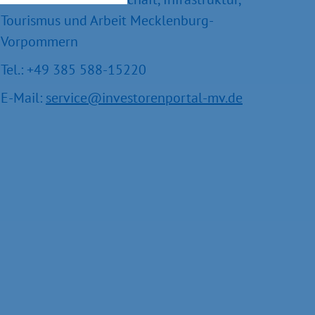
Tourismus und Arbeit Mecklenburg-
Vorpommern
Tel.: +49 385 588-15220
E-Mail:
service@investorenportal-mv.de