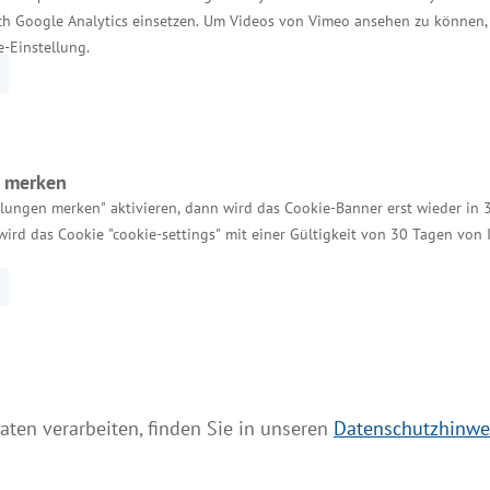
h Google Analytics einsetzen. Um Videos von Vimeo ansehen zu können, 
Zwecke der Erhöhung des Eigenkapitals Haftkapital i
e-Einstellung.
Hausbanken möglich, in den Unternehmen eine gesund
ndig ist. Bei der Bürgschaftsbank sind 25 Mitarbeite
n merken
llungen merken" aktivieren, dann wird das Cookie-Banner erst wieder in 
wird das Cookie "cookie-settings" mit einer Gültigkeit von 30 Tagen von
Services
Kontakt für Investoren
Einheitlicher Ansprechpartner
aten verarbeiten, finden Sie in unseren
Datenschutzhinwe
MV Serviceportal