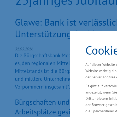
Glawe: Bank ist verlässli
Unterstützung für kleine
Cooki
31.05.2016
Die Bürgschaftsbank Mecklenburg-Vorpommern 
es, den regionalen Mittelstand durch Bereitste
Auf dieser Website 
Mittelstands ist die Bürgschaftsbank eng mi
Website wichtig sin
der Server-Logfiles
und mittlere Unternehmen der gewerblichen W
Vorpommern insgesamt“, sagte der Minister für
Es gibt auf versch
angezeigt, wenn Sie
Drittanbietern initi
Bürgschaften und Garantien in H
der Browser geschlo
Arbeitsplätze gesichert, rund 29
die Speicherdauer d