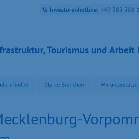
Investorenhotline:
+49 385 588-
fra­struk­tur, Tou­ris­mus und Ar­bei
ndort finden
Starke Branchen
Wir unterstütze
Mecklenburg-Vorpom
um