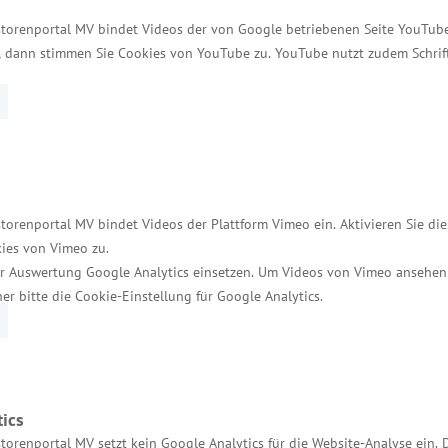
in einem Unternehmen ist ein umfangreicher Prozess
storenportal MV bindet Videos der von Google betriebenen Seite YouTube 
lgreich hinter sich zu bringen. Für diese Fälle ist 
t, dann stimmen Sie Cookies von YouTube zu. YouTube nutzt zudem Schri
 kostenfrei“, sagte Glawe.
U-Darlehensfonds in Höhe von zehn M
tenzgründern, kleinen und mittelständischen Unterne
nds“ mit der Bürgschaftsbank aufgelegt. Das Fondsv
torenportal MV bindet Videos der Plattform Vimeo ein. Aktivieren Sie di
ungen und Betriebsmitteln mit dem Ziel der Schaffung
ies von Vimeo zu.
ittlere Unternehmen (KMU) einschließlich der Freien B
r Auswertung Google Analytics einsetzen. Um Videos von Vimeo ansehen
in der Regel bis zu 500.000 Euro ausgereicht werd
her bitte die Cookie-Einstellung für Google Analytics.
nburg-Vorpommern GmbH
 GmbH wurde am 03. Dezember 1990 als Selbsthilfee
Versicherungsunternehmen, Kammern sowie Verbände. 
ics
eiligungsgesellschaft Mecklenburg-Vorpommern (MBMV
torenportal MV setzt kein Google Analytics für die Website-Analyse ein. 