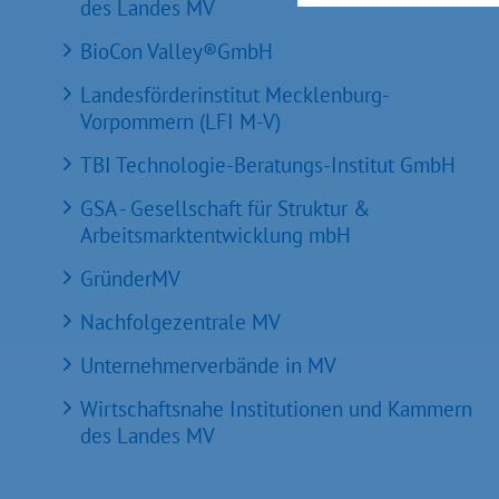
des Landes MV
BioCon Valley®GmbH
Landesförderinstitut Mecklenburg-
Vorpommern (LFI M-V)
TBI Technologie-Beratungs-Institut GmbH
GSA - Gesellschaft für Struktur &
Arbeitsmarktentwicklung mbH
GründerMV
Nachfolgezentrale MV
Unternehmerverbände in MV
Wirtschaftsnahe Institutionen und Kammern
des Landes MV