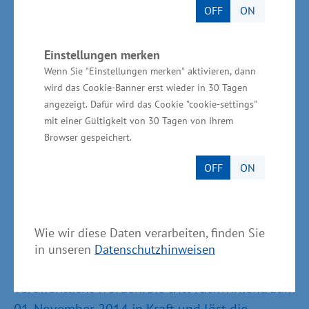
Die Richtlinie steht auf den Seiten des
OFF
ON
Wirtschaftsministeriums zum Download
unter www.wm.mv-regierung.de bereit, Bereich
Einstellungen merken
Themen - Wirtschaft - Wirtschafts- und
Wenn Sie "Einstellungen merken" aktivieren, dann
Investitionsförderung.
wird das Cookie-Banner erst wieder in 30 Tagen
angezeigt. Dafür wird das Cookie "cookie-settings"
mit einer Gültigkeit von 30 Tagen von Ihrem
Anträge zu dieser Richtlinie können gestellt
Browser gespeichert.
werden beim Landesamt für Gesundheit und
Soziales, Abteilung Förderangelegenheiten,
OFF
ON
Erich-Schlesinger-Straße 35, 18059 Rostock,
www.lagus.mv-regierung.de
;
poststelle.zentral@lagus.mv-regierung.de
.
Wie wir diese Daten verarbeiten, finden Sie
in unseren
Datenschutzhinweisen
Die Richtlinie ist Ende Februar im Amtsblatt
veröffentlicht worden. Sie tritt rückwirkend zum