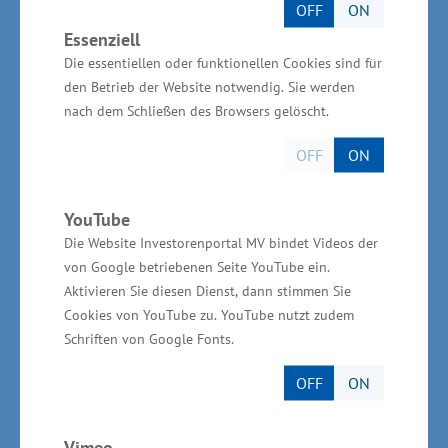
OFF
ON
Essenziell
Im Rahmen der Richtlinie sollen darüber hinaus
Die essentiellen oder funktionellen Cookies sind für
Maßnahmen gefördert werden, die potentiellen
den Betrieb der Website notwendig. Sie werden
Nachfolgern Unterstützung durch spezialisierte
nach dem Schließen des Browsers gelöscht.
Qualifizierungs-, Beratungs- und
OFF
ON
Koordinierungs-Angebote bieten. Gefördert
werden auch Maßnahmen im Rahmen der
YouTube
Initiative „Schülerfirmen MV“, die die Gründung
Die Website Investorenportal MV bindet Videos der
von Schülerfirmen anregen sollen. Projekte, wie
von Google betriebenen Seite YouTube ein.
beispielsweise „Techno StartUp“ und „Spin Off“
Aktivieren Sie diesen Dienst, dann stimmen Sie
(Beratung und Begleitung potentieller Gründer
Cookies von YouTube zu. YouTube nutzt zudem
Schriften von Google Fonts.
an Hochschulen und Technologiezentren)
werden weitergeführt. Auch das Mentoring-
OFF
ON
Programm (erfahrene Unternehmer helfen
ehrenamtlich jungen Gründern) findet eine
Vimeo