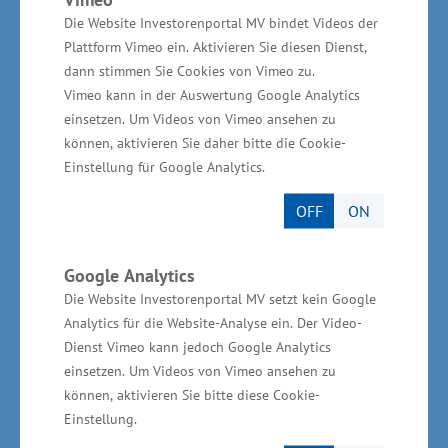
Fortsetzung mit dem Schwerpunkt auf
Die Website Investorenportal MV bindet Videos der
wissensbasierten Gründungen.
Plattform Vimeo ein. Aktivieren Sie diesen Dienst,
dann stimmen Sie Cookies von Vimeo zu.
Vimeo kann in der Auswertung Google Analytics
Einen umfassenden Überblick über das
einsetzen. Um Videos von Vimeo ansehen zu
Gründergeschehen und die
können, aktivieren Sie daher bitte die Cookie-
Unterstützungsmöglichkeiten auf Bundes- und
Einstellung für Google Analytics.
Landesebene bietet das Gründerportal
OFF
ON
(
www.gruender-mv.de
), die Website für
Existenzgründer und junge Unternehmer in
Google Analytics
Mecklenburg-Vorpommern. Das Portal wird vom
Die Website Investorenportal MV setzt kein Google
Wirtschaftsministerium mit Mitteln des
Analytics für die Website-Analyse ein. Der Video-
Europäischen Sozialfonds (ESF) unterstützt.
Dienst Vimeo kann jedoch Google Analytics
einsetzen. Um Videos von Vimeo ansehen zu
Neue Richtlinie zum Download
können, aktivieren Sie bitte diese Cookie-
Einstellung.