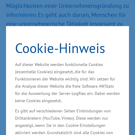
Möglichkeiten einer Unternehmensgründung zu
informieren. Es geht auch darum, Menschen für
eine unternehmerische Tätigkeit insgesamt zu
sensibilisieren“, so Glawe weiter. „Innovation
und Technologie sind die Grundlage für
Cookie-Hinweis
wettbewerbsfähige Produkte, Dienstleistungen
und erfolgreiche Unternehmen. Besondere
Auf dieser Website werden funktionelle Cookies
Zukunftschancen sehen wir auf den
(essentielle Cookies) eingesetzt, die für das
Wachstumsmärkten in den Bereichen
Funktionieren der Website wichtig sind. Wir setzen für
Gesundheit, Maschinenbau, Informations- und
die Analyse dieser Website die freie Software AWStats
für die Auswertung der Server-Logfiles ein. Dabei werden
Kommunikationstechnologie, Energie, Mobilität
keine Cookies eingesetzt.
und Ernährung.“ In 2013 gab es nach Angaben
Es gibt auf verschiedenen Seiten Einbindungen von
des Instituts für Mittelstandsforschung in Bonn
Drittanbietern (YouTube, Vimeo). Diese werden nur
(IfM Bonn) 5.046 gewerbliche
angezeigt, wenn Sie in den Cookie-Einstellungen
Existenzgründungen (2012: 4.921).
aktiviert werden. Grundsätzlich sind alle Cookies von