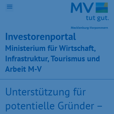
Inves­toren­por­tal
Ministeri­um für Wirt­schaft,
Infra­struk­tur, Tou­ris­mus und
Ar­beit M-V
Unterstützung für
potentielle Gründer –