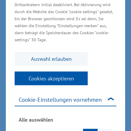
Drittanbietern initial deaktiviert. Bei Aktivierung wird
durch die Website das Cookie "cookie-settings" gesetzt,
Unternehmensnachfolgen und
bis der Browser geschlossen wird. Es sei denn, Sie
Schülerfirmen im Blick
wählen die Einstellung "Einstellungen merken" aus,
dann beträgt die Speicherdauer des Cookies "cookie-
settings" 30 Tage.
Unterstützt werden als besondere Form der
Existenzgründung auch
Unternehmensnachfolgen. „Viele gesunde
Auswahl erlauben
Unternehmen suchen Nachfolger. Hier kann die
Übernahme durch eine
Cookies akzeptieren
Unternehmensnachfolge eines bereits
bestehenden Betriebes erfolgen. Der Vorteil ist,
Cookie-Einstellungen vornehmen
dass man auf das langjährige Know-how der
heimischen Wirtschaftskraft setzen und auf
bestehende Kontakte aufbauen kann“, betonte
Alle auswählen
Wirtschaftsminister Glawe.