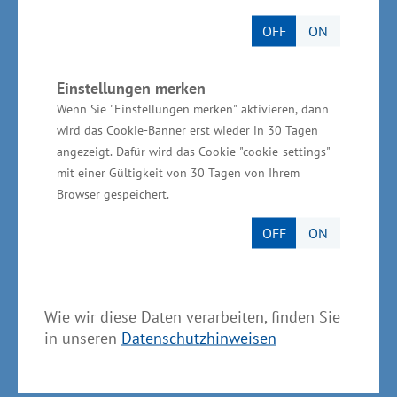
Ehbrecht und Reiko Ehbrecht
OFF
ON
Einstellungen merken
Wenn Sie "Einstellungen merken" aktivieren, dann
Kategorie „Fachkräftesicherung und
wird das Cookie-Banner erst wieder in 30 Tagen
Familienfreundlichkeit“
angezeigt. Dafür wird das Cookie "cookie-settings"
mit einer Gültigkeit von 30 Tagen von Ihrem
Preisträger: BrinkmannBleimann GmbH
Browser gespeichert.
Geschäftsführer Knut Brinkmann und Maik
OFF
ON
Osterloh
Güstrow (Landkreis Rostock)
Wie wir diese Daten verarbeiten, finden Sie
In der Kategorie „Fachkräftesicherung und
in unseren
Datenschutzhinweisen
Familienfreundlichkeit“ ist die
BrinkmannBleimann GmbH geehrt worden. „Der