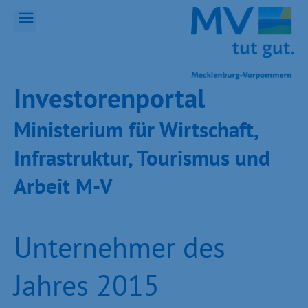
Inves­toren­por­tal
Ministeri­um für Wirt­schaft,
Infra­struk­tur, Tou­ris­mus und
Ar­beit M-V
Unternehmer des
Jahres 2015