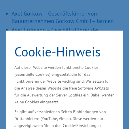
Axel Gorkow – Geschäftsführer vom
Bauunternehmen Gorkow GmbH – Jarmen
Axel Erdmann – Geschäftsführer der
Unternehmensgruppe Ferdinand Schultz
Nachfolger® – Rostock
Cookie-Hinweis
Christa-Maria Wendig – Geschäftsführerin der
LBG Landbetriebsgesellschaft Rehberg mbH –
Auf dieser Website werden funktionelle Cookies
Woldegk
(essentielle Cookies) eingesetzt, die für das
Reinhard Mohn – Geschäftsführer der SIGRO
Funktionieren der Website wichtig sind. Wir setzen für
Parchim GmbH – Parchim
die Analyse dieser Website die freie Software AWStats
für die Auswertung der Server-Logfiles ein. Dabei werden
keine Cookies eingesetzt.
Es gibt auf verschiedenen Seiten Einbindungen von
Kategorie „Unternehmensentwicklung“
Drittanbietern (YouTube, Vimeo). Diese werden nur
angezeigt, wenn Sie in den Cookie-Einstellungen