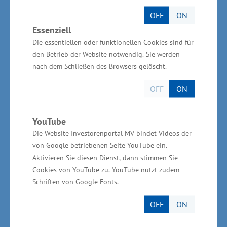
Bioproduktion und arbeitet dabei mit
OFF
ON
heimischen Landwirten zusammen. Das Fleisch
Essenziell
stammt zu einem großen Teil aus der Region“,
Die essentiellen oder funktionellen Cookies sind für
betonte Wirtschaftsminister Harry Glawe. Über
den Betrieb der Website notwendig. Sie werden
nach dem Schließen des Browsers gelöscht.
70 Prozent der Rohstoffe kommen nach
Angaben des Unternehmens aus Mecklenburg-
OFF
ON
Vorpommern. Seit über 100 Jahren kommen
Fleisch und Wurst aus Ludwigslust. Zu den
YouTube
Kunden zählen hauptsächlich
Die Website Investorenportal MV bindet Videos der
Lebensmitteleinzel- und Großhandel,
von Google betriebenen Seite YouTube ein.
Aktivieren Sie diesen Dienst, dann stimmen Sie
Warenhäuser, Discounter, Caterer und die
Cookies von YouTube zu. YouTube nutzt zudem
verarbeitende Industrie. Neben vielen
Schriften von Google Fonts.
Bundesländern in Deutschland werden die
OFF
ON
Waren auch nach Italien, Dänemark, Frankreich
und Spanien exportiert. Rund 180 Mittarbeiter