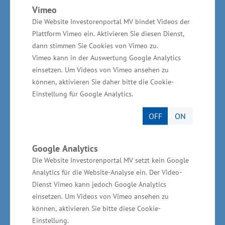
sind im Unternehmen beschäftigt.
Vimeo
Die Website Investorenportal MV bindet Videos der
Plattform Vimeo ein. Aktivieren Sie diesen Dienst,
Finalisten der Kategorie
dann stimmen Sie Cookies von Vimeo zu.
„Unternehmensentwicklung“:
Vimeo kann in der Auswertung Google Analytics
einsetzen. Um Videos von Vimeo ansehen zu
Fischerei-Müritz-Plau GmbH – Waren (Müritz)
können, aktivieren Sie daher bitte die Cookie-
– Geschäftsführer: Jens-Peter Schaffran
Einstellung für Google Analytics.
Lackiercenter Schwerin GmbH – Schwerin –
OFF
ON
Geschäftsführer: Britta Fietkau und Mario
Ulsperger
Google Analytics
riha WeserGold Getränke GmbH & Co. KG –
Die Website Investorenportal MV setzt kein Google
Betriebsstätte Dodow – Gesellschafter:
Analytics für die Website-Analyse ein. Der Video-
Richard Hartinger und Geschäftsführer: Frank
Dienst Vimeo kann jedoch Google Analytics
Jehring
einsetzen. Um Videos von Vimeo ansehen zu
SME Stahl- und Metallbau Ehbrecht GmbH &
können, aktivieren Sie bitte diese Cookie-
Co. KG – Dömitz – Geschäftsführer: Stefan
Einstellung.