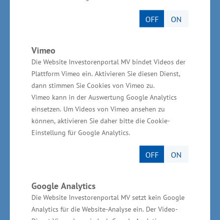
gesamtwirtschaftlichen Eckdaten können dem
Handwerk in Mecklenburg-Vorpommern etwa
OFF
ON
10 Prozent der Bruttowertschöpfung, rund 14
Prozent der Erwerbstätigen und etwa 25
Vimeo
Prozent des Ausbildungsmarktes zugerechnet
Die Website Investorenportal MV bindet Videos der
werden", sagte Glawe abschließend.
Plattform Vimeo ein. Aktivieren Sie diesen Dienst,
dann stimmen Sie Cookies von Vimeo zu.
Vimeo kann in der Auswertung Google Analytics
einsetzen. Um Videos von Vimeo ansehen zu
Quelle: Pressemitteilung Nr. 364/15 - Ministerium
können, aktivieren Sie daher bitte die Cookie-
für Wirtschaft, Bau und Tourismus MV
Einstellung für Google Analytics.
OFF
ON
Zurück zur Übersicht
Google Analytics
Die Website Investorenportal MV setzt kein Google
Analytics für die Website-Analyse ein. Der Video-