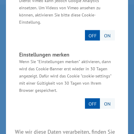
Dienst Vimeo kann jedoch Google Analytics
einsetzen. Um Videos von Vimeo ansehen zu
können, aktivieren Sie bitte diese Cookie-
Partner im Land
Einstellung.
Ministerium für Wirtschaft, Infrastruktur,
OFF
ON
Tourismus und Arbeit Mecklenburg-Vorpommern
Invest in MV - Wirtschaftsfördergesellschaft des
Einstellungen merken
Landes MV
Wenn Sie "Einstellungen merken" aktivieren, dann
wird das Cookie-Banner erst wieder in 30 Tagen
BioCon Valley®GmbH
angezeigt. Dafür wird das Cookie "cookie-settings"
mit einer Gültigkeit von 30 Tagen von Ihrem
Landesförderinstitut Mecklenburg-Vorpommern
Browser gespeichert.
(LFI M-V)
TBI Technologie-Beratungs-Institut GmbH
OFF
ON
GSA - Gesellschaft für Struktur &
Arbeitsmarktentwicklung mbH
Wie wir diese Daten verarbeiten, finden Sie
GründerMV