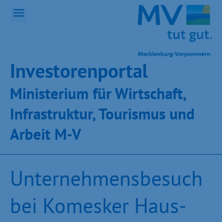
Inves­toren­por­tal
Ministeri­um für Wirt­schaft,
Infra­struk­tur, Tou­ris­mus und
Ar­beit M-V
Unternehmensbesuch
bei Komesker Haus-