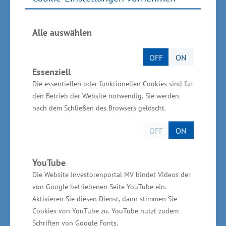
Technische Gebäudeausrüstung,
Industriedienstleistungen, Regenerative
Alle auswählen
Energien, Wäschereitechnik, Energie- und
Freileitungsbau sowie Gas- und
OFF
ON
Wasserrohrleitungsbau.
Essenziell
Die essentiellen oder funktionellen Cookies sind für
den Betrieb der Website notwendig. Sie werden
Handwerk schafft Arbeitsplätze
nach dem Schließen des Browsers gelöscht.
OFF
ON
Im Land sind derzeit mehr als 21.200
YouTube
Handwerksbetriebe mit rund 102.000
Die Website Investorenportal MV bindet Videos der
Beschäftigten und 5.061 Auszubildenden tätig
von Google betriebenen Seite YouTube ein.
und erwirtschaften einen jährlichen Umsatz von
Aktivieren Sie diesen Dienst, dann stimmen Sie
rund neun Milliarden Euro. "Gemessen an den
Cookies von YouTube zu. YouTube nutzt zudem
Schriften von Google Fonts.