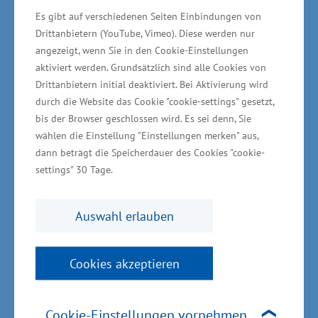
Es gibt auf verschiedenen Seiten Einbindungen von
Handwerksunternehmen mit sechs
Drittanbietern (YouTube, Vimeo). Diese werden nur
Geschäftsfeldern
angezeigt, wenn Sie in den Cookie-Einstellungen
aktiviert werden. Grundsätzlich sind alle Cookies von
Drittanbietern initial deaktiviert. Bei Aktivierung wird
durch die Website das Cookie "cookie-settings" gesetzt,
Die Firma "Komesker" gliedert sich in die
bis der Browser geschlossen wird. Es sei denn, Sie
Komesker Haus- und Umwelttechnik GmbH und
wählen die Einstellung "Einstellungen merken" aus,
die Komesker Anlagenbau GmbH auf. Der
dann beträgt die Speicherdauer des Cookies "cookie-
settings" 30 Tage.
Hauptsitz des gesamten Unternehmens in
Tützpatz besteht aus einem 7.000 Quadratmeter
Auswahl erlauben
großen Areal mit Büros, Lager, Werkstätten,
Außenflächen und einem hochtechnisierten
Maschinenpark. Das Leistungsspektrum der
Cookies akzeptieren
beiden Unternehmen umfasst sechs
verschiedene Geschäftsfelder. Hierzu zählen
Cookie-Einstellungen vornehmen