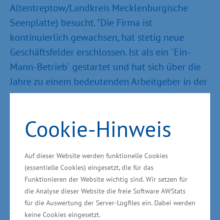
Altentreptow/Landkreis Mecklenburgische
Seenplatte) besucht. "Die Firma ist
kontinuierlich gewachsen, hat stetig neue
Geschäftsfelder erschlossen. Ist als ein `Ein-
Mann-Betrieb´ gestartet und hat sich über die
Jahre zu einem bedeutenden Arbeitgeber in der
Region entwickelt", sagte der Minister für
Wirtschaft, Bau und Tourismus vor Ort. Das
Cookie-Hinweis
Unternehmen wurde im Jahr 1990 von Manfred
Komesker unter dem Namen
"Einzelunternehmen Komesker" gegründet.
Auf dieser Website werden funktionelle Cookies
(essentielle Cookies) eingesetzt, die für das
Heute arbeiten 118 Mitarbeiter aus den
Funktionieren der Website wichtig sind. Wir setzen für
verschiedensten Gewerken in dem
die Analyse dieser Website die freie Software AWStats
Unternehmen.
für die Auswertung der Server-Logfiles ein. Dabei werden
keine Cookies eingesetzt.