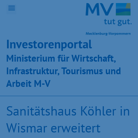
Inves­toren­por­tal
Ministeri­um für Wirt­schaft,
Infra­struk­tur, Tou­ris­mus und
Ar­beit M-V
Sanitätshaus Köhler in
Wismar erweitert