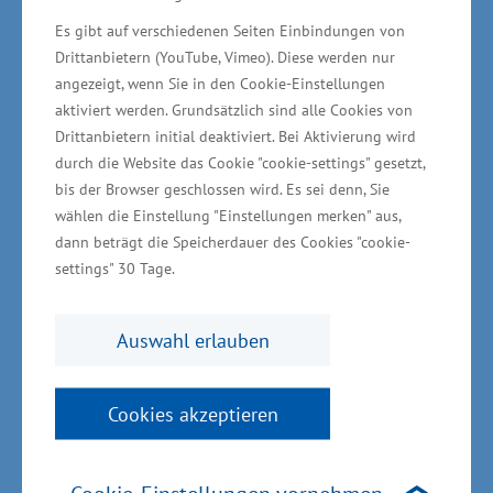
WISMAR GmbH & Co. KG als Eigentümer
Es gibt auf verschiedenen Seiten Einbindungen von
errichtet und dem Sanitätshaus als Mieter zur
Drittanbietern (YouTube, Vimeo). Diese werden nur
Verfügung gestellt wird, sollen auch
angezeigt, wenn Sie in den Cookie-Einstellungen
Räumlichkeiten für Fachärzte und
aktiviert werden. Grundsätzlich sind alle Cookies von
Physiotherapeuten entstehen. Weiterhin ist
Drittanbietern initial deaktiviert. Bei Aktivierung wird
durch die Website das Cookie "cookie-settings" gesetzt,
nach Unternehmensangaben geplant, neben
bis der Browser geschlossen wird. Es sei denn, Sie
der Fertigung von Prothesen, Orthesen,
wählen die Einstellung "Einstellungen merken" aus,
Einlagen und Stützkorsetts den Bereich der
dann beträgt die Speicherdauer des Cookies "cookie-
Myoelektrik auszubauen. Dabei handelt es sich
settings" 30 Tage.
um mikroprozessionsgesteuerte Prothesen und
Orthesen, die über Muskelkontraktionen
Auswahl erlauben
Elektroden steuern und damit eine Prothese in
Bewegung bringen. Diese Hilfsmittel sollen in
Cookies akzeptieren
Kooperation mit einer Hochschule selbst
entwickelt oder weiterentwickelt und dann im