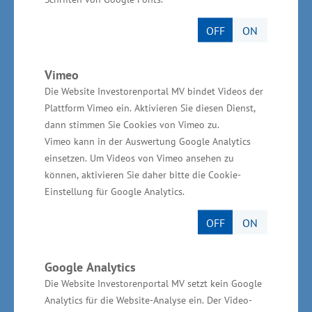
(EFRE) zur Verfügung.
OFF
ON
Insgesamt beläuft sich das Investitionsvolumen
für die Unternehmenserweiterung in Wismar
Vimeo
auf rund 4,9 Millionen Euro. Das
Die Website Investorenportal MV bindet Videos der
Wirtschaftsministerium unterstützt das
Plattform Vimeo ein. Aktivieren Sie diesen Dienst,
dann stimmen Sie Cookies von Vimeo zu.
Vorhaben aus Mitteln der
Vimeo kann in der Auswertung Google Analytics
Gemeinschaftsaufgabe „Verbesserung der
einsetzen. Um Videos von Vimeo ansehen zu
regionalen Wirtschaftsstruktur“ (GRW) in Höhe
können, aktivieren Sie daher bitte die Cookie-
von rund 961.000 Euro.
Einstellung für Google Analytics.
OFF
ON
Zurück zur Übersicht
Google Analytics
Die Website Investorenportal MV setzt kein Google
Analytics für die Website-Analyse ein. Der Video-