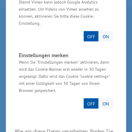
Dienst Vimeo kann jedoch Google Analytics
einsetzen. Um Videos von Vimeo ansehen zu
können, aktivieren Sie bitte diese Cookie-
Partner im Land
Einstellung.
OFF
ON
Ministerium für Wirtschaft, Infrastruktur,
Tourismus und Arbeit Mecklenburg-Vorpommern
Einstellungen merken
Invest in MV - Wirtschaftsfördergesellschaft des
Landes MV
Wenn Sie "Einstellungen merken" aktivieren, dann
wird das Cookie-Banner erst wieder in 30 Tagen
BioCon Valley®GmbH
angezeigt. Dafür wird das Cookie "cookie-settings"
mit einer Gültigkeit von 30 Tagen von Ihrem
Landesförderinstitut Mecklenburg-Vorpommern
Browser gespeichert.
(LFI M-V)
OFF
ON
TBI Technologie-Beratungs-Institut GmbH
GSA - Gesellschaft für Struktur &
Arbeitsmarktentwicklung mbH
Wie wir diese Daten verarbeiten, finden Sie