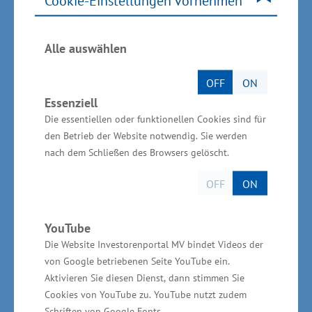
Cookie-Einstellungen vornehmen
Sanitätshaus gefertigt werden.
„Aus der täglichen Berufspraxis im Handwerk
Alle auswählen
entstehen oft Ideen für Neu- oder
OFF
ON
Weiterentwicklungen von Produkten und
Essenziell
Dienstleistungen. Ich ermutige die
Die essentiellen oder funktionellen Cookies sind für
Unternehmen, gemeinsam mit den Hochschulen
den Betrieb der Website notwendig. Sie werden
des Landes Projekte für die wirtschaftsnahe
nach dem Schließen des Browsers gelöscht.
Forschung und Entwicklung anzugehen. Dieser
OFF
ON
Bereich ist in der neuen EU-Förderperiode 2014
bis 2020 im besonderen Fokus“, sagte Glawe.
YouTube
Das Wirtschaftsministerium stellt in diesem
Die Website Investorenportal MV bindet Videos der
Zeitraum 168 Millionen Euro für Forschung,
von Google betriebenen Seite YouTube ein.
Entwicklung und Innovation aus Mitteln des
Aktivieren Sie diesen Dienst, dann stimmen Sie
Europäischen Fonds für regionale Entwicklung
Cookies von YouTube zu. YouTube nutzt zudem
Schriften von Google Fonts.