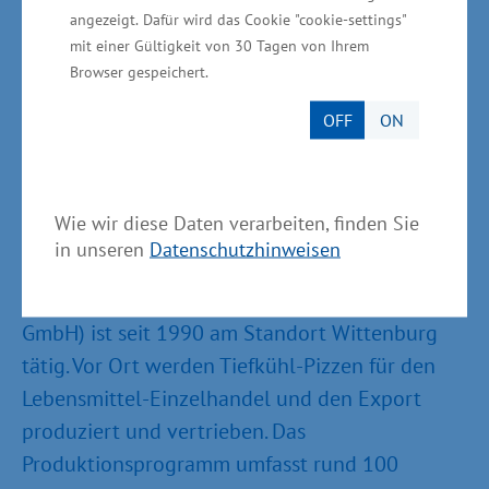
Ernährungswirtschaft bei uns im Land", sagte
angezeigt. Dafür wird das Cookie "cookie-settings"
Glawe.
mit einer Gültigkeit von 30 Tagen von Ihrem
Browser gespeichert.
OFF
ON
Informationen zum Unternehmen Dr. Oetker
Tiefkühlprodukte GmbH Wittenburg
Wie wir diese Daten verarbeiten, finden Sie
in unseren
Datenschutzhinweisen
Die Dr. Oetker Tiefkühlprodukte GmbH
Wittenburg (anfänglich unter PIZZA – Frost
GmbH) ist seit 1990 am Standort Wittenburg
tätig. Vor Ort werden Tiefkühl-Pizzen für den
Lebensmittel-Einzelhandel und den Export
produziert und vertrieben. Das
Produktionsprogramm umfasst rund 100