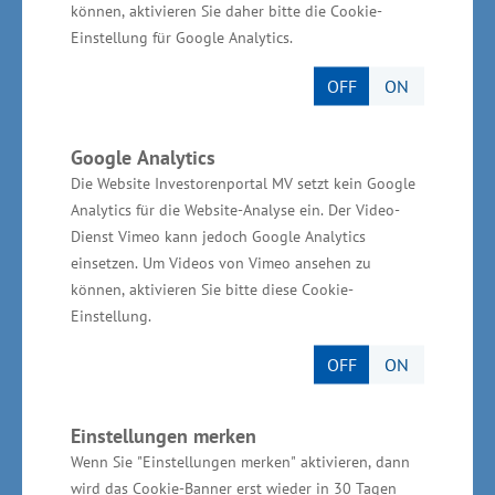
ProLupin GmbH in Grimmen, die biosanica
können, aktivieren Sie daher bitte die Cookie-
Einstellung für Google Analytics.
Manufaktur GmbH in Süderholz sowie das
Nescafé Dolce-Gusto-Werk Schwerin. "Viele
OFF
ON
Unternehmen der Ernährungsindustrie haben
eine lange Tradition in Mecklenburg-
Google Analytics
Vorpommern, wie zum Beispiel die
Die Website Investorenportal MV setzt kein Google
Mecklenburgische Brauerei Lübz GmbH, die
Analytics für die Website-Analyse ein. Der Video-
Dienst Vimeo kann jedoch Google Analytics
Mecklenburger Kartoffelveredelung GmbH und
einsetzen. Um Videos von Vimeo ansehen zu
die Mecklenburger Backstuben GmbH.
können, aktivieren Sie bitte diese Cookie-
Insgesamt zeichnet sich die Branche bei uns
Einstellung.
durch eine große Zahl leistungsfähiger
OFF
ON
Unternehmen mit hochwertigem und
vielfältigem Produktsortiment aus. Die
Einstellungen merken
Mischung aus traditionellen Unternehmen und
Wenn Sie "Einstellungen merken" aktivieren, dann
Global Playern ist Teil des Erfolges der
wird das Cookie-Banner erst wieder in 30 Tagen