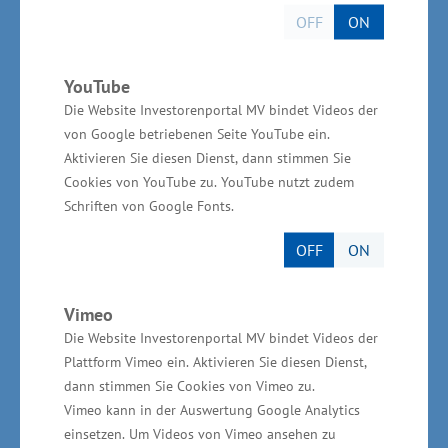
Jahresumsatz von rund 4,4 Milliarden Euro. Der
OFF
ON
Anteil der Ernährungsindustrie am
Gesamtumsatz des verarbeitenden Gewerbes
YouTube
beträgt etwa 36 Prozent. Zu den bedeutendsten
Die Website Investorenportal MV bindet Videos der
Produktionsbereichen gehören die
von Google betriebenen Seite YouTube ein.
Backwarenindustrie, die Fleischverarbeitung,
Aktivieren Sie diesen Dienst, dann stimmen Sie
Cookies von YouTube zu. YouTube nutzt zudem
die Milchverarbeitung, die Fischverarbeitung
Schriften von Google Fonts.
und die Getränkeherstellung. In Mecklenburg-
Vorpommern haben sich in den vergangenen
OFF
ON
Jahren eine Vielzahl von Unternehmen aus der
Ernährungswirtschaft angesiedelt,
Vimeo
beispielsweise die SternMaid GmbH in
Die Website Investorenportal MV bindet Videos der
Plattform Vimeo ein. Aktivieren Sie diesen Dienst,
Wittenburg, die Fleischwerk Edeka Nord GmbH
dann stimmen Sie Cookies von Vimeo zu.
in Valluhn, die Süßwarenhersteller Toffee Tec
Vimeo kann in der Auswertung Google Analytics
GmbH und Sweet Tec GmbH in Boizenburg, die
einsetzen. Um Videos von Vimeo ansehen zu