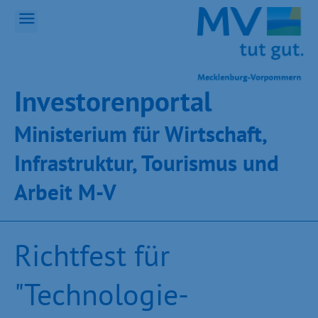
Inves­toren­por­tal
Ministeri­um für Wirt­schaft,
Infra­struk­tur, Tou­ris­mus und
Ar­beit M-V
Richtfest für
"Technologie-