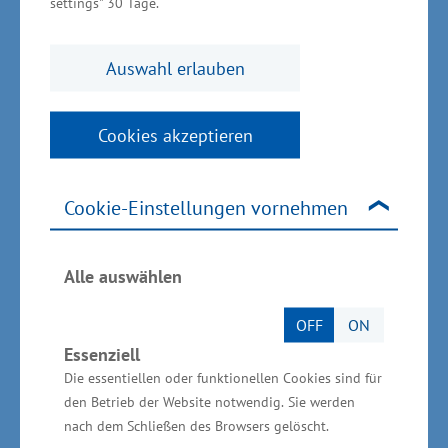
settings" 30 Tage.
Millionen Euro. Das Wirtschaftsministerium
unterstützt das Vorhaben aus Mitteln der
Auswahl erlauben
Gemeinschaftsaufgabe "Verbesserung der
regionalen Wirtschaftsstruktur" (GRW) in Höhe
Cookies akzeptieren
von 2,5 Millionen Euro.
Cookie-Einstellungen vornehmen
Ernährungswirtschaft in Mecklenburg-
Vorpommern
Alle auswählen
OFF
ON
Im Jahr 2014 waren in den 90 Betrieben der
Essenziell
Ernährungswirtschaft mit mehr als 50
Die essentiellen oder funktionellen Cookies sind für
Beschäftigten rund 14.450 Mitarbeiter
den Betrieb der Website notwendig. Sie werden
erwerbstätig. Die Branche erwirtschaftete einen
nach dem Schließen des Browsers gelöscht.