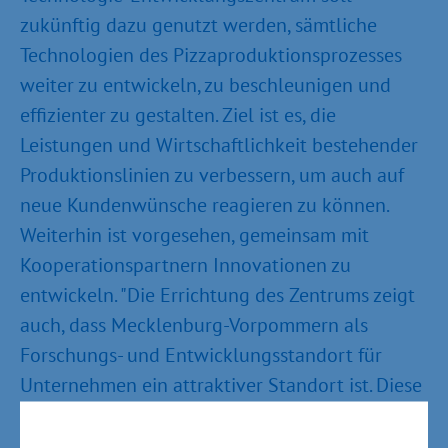
zukünftig dazu genutzt werden, sämtliche
Technologien des Pizzaproduktionsprozesses
weiter zu entwickeln, zu beschleunigen und
effizienter zu gestalten. Ziel ist es, die
Leistungen und Wirtschaftlichkeit bestehender
Produktionslinien zu verbessern, um auch auf
neue Kundenwünsche reagieren zu können.
Weiterhin ist vorgesehen, gemeinsam mit
Kooperationspartnern Innovationen zu
entwickeln. "Die Errichtung des Zentrums zeigt
auch, dass Mecklenburg-Vorpommern als
Forschungs- und Entwicklungsstandort für
Unternehmen ein attraktiver Standort ist. Diese
Aktivitäten wollen wir weiter ausbauen, um
mehr marktfähige Produkte zu bekommen, die