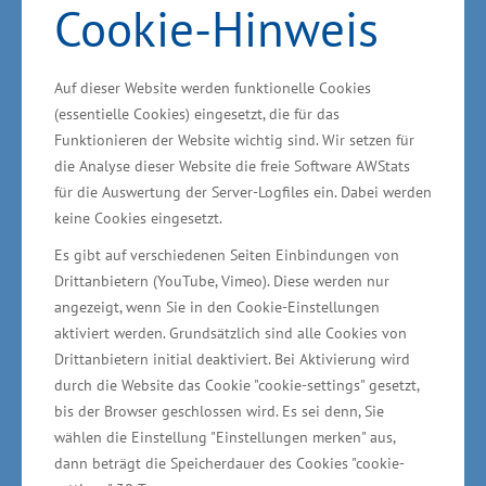
Cookie-Hinweis
bei uns in Mecklenburg-Vorpommern
produziert werden", betonte Glawe. Für die
Auf dieser Website werden funktionelle Cookies
Förderung von Forschung, Entwicklung und
(essentielle Cookies) eingesetzt, die für das
Innovation in Mecklenburg-Vorpommern
Funktionieren der Website wichtig sind. Wir setzen für
stehen in der EU-Förderperiode 2014 bis 2020
die Analyse dieser Website die freie Software AWStats
Mittel in Höhe von insgesamt 168 Millionen
für die Auswertung der Server-Logfiles ein. Dabei werden
keine Cookies eingesetzt.
Euro aus Mitteln des Europäischen Fonds für
regionale Entwicklung (EFRE) zur Verfügung.
Es gibt auf verschiedenen Seiten Einbindungen von
Drittanbietern (YouTube, Vimeo). Diese werden nur
angezeigt, wenn Sie in den Cookie-Einstellungen
aktiviert werden. Grundsätzlich sind alle Cookies von
Wirtschaftsministerium unterstützt vor Ort
Drittanbietern initial deaktiviert. Bei Aktivierung wird
durch die Website das Cookie "cookie-settings" gesetzt,
bis der Browser geschlossen wird. Es sei denn, Sie
wählen die Einstellung "Einstellungen merken" aus,
Die Gesamtinvestitionen für das Technologie-
dann beträgt die Speicherdauer des Cookies "cookie-
Entwicklungszentrum 4U betragen rund 17