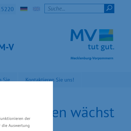
15220
t M-V
n Sie
Kontaktieren Sie uns!
 auf Rügen wächst
Funktionieren der
ür die Auswertung