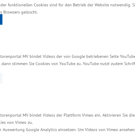
hen Rand des Fährhafens insgesamt etwa 23 Hektar A
oder funktionellen Cookies sind für den Betrieb der Website notwendig. 
, die Anbindung an die Landesstraße und ein Gleis
s Browsers gelöscht.
. Die Gesamtinvestition betrug fast 10 Millionen Eur
men der Gemeinschaftsaufgabe „Verbesserung der reg
ng“ (EFRE). Erschlossen wurden die Flächen von de
en zur Regionalentwicklung.
storenportal MV bindet Videos der von Google betriebenen Seite YouTube 
affen
t, dann stimmen Sie Cookies von YouTube zu. YouTube nutzt zudem Schri
it der Errichtung der NordStream-Erdgasleitung ber
n Unternehmen einen Standort sucht, dann braucht es 
solche geschaffen worden. Wir werden auch künftig
r vor allem das verarbeitende Gewerbe“, betonte Gl
torenportal MV bindet Videos der Plattform Vimeo ein. Aktivieren Sie di
ies von Vimeo zu.
r Auswertung Google Analytics einsetzen. Um Videos von Vimeo ansehen