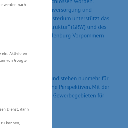
nsiedlungsfläche erschlossen worden.
Sie werden nach
anschluss sowie Medienversorgung und
o. Das Wirtschaftsministerium unterstützt das
ionalen Wirtschaftsstruktur“ (GRW) und des
r Landgesellschaft Mecklenburg-Vorpommern
ein. Aktivieren
ften von Google
eits genutzt worden und stehen nunmehr für
klare und verlässliche Perspektiven. Mit der
 die Erschließung von Gewerbegebieten für
awe abschließend.
esen Dienst, dann
 zu können,