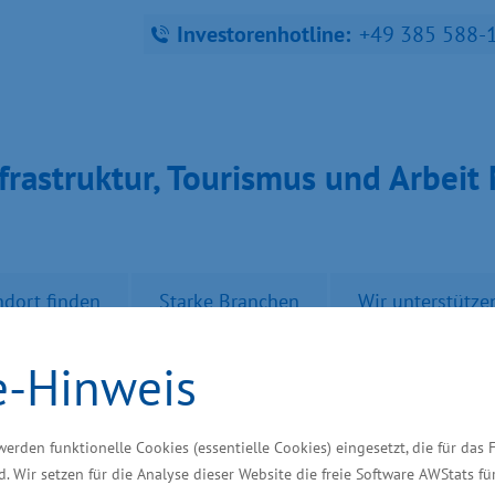
Investorenhotline:
+49 385 588-
fra­struk­tur, Tou­ris­mus und Ar­bei
ndort finden
Starke Branchen
Wir unterstütze
e-Hinweis
iet für Ansiedlungen
werden funktionelle Cookies (essentielle Cookies) eingesetzt, die für das 
d. Wir setzen für die Analyse dieser Website die freie Software AWStats f