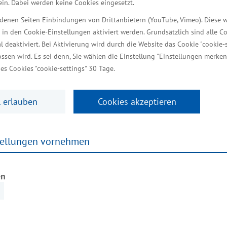
 ein. Dabei werden keine Cookies eingesetzt.
n im Fährhafen Sassnitz/Muk
iedenen Seiten Einbindungen von Drittanbietern (YouTube, Vimeo). Diese 
 in den Cookie-Einstellungen aktiviert werden. Grundsätzlich sind alle C
al deaktiviert. Bei Aktivierung wird durch die Website das Cookie "cookie-s
aft, Bau und Tourismus
ssen wird. Es sei denn, Sie wählen die Einstellung "Einstellungen merken
es Cookies "cookie-settings" 30 Tage.
 erlauben
Cookies akzeptieren
stag neue Flächen für potenzielle Wirtschafts- und
h gegenwärtig von einem reinen Fährhafen zu einem a
ss. Mit der heutigen Erschließung sind die Vorausset
tellungen vornehmen
rbessert“, sagte der Minister für Wirtschaft, Bau un
en
ung des Gewerbegebietes