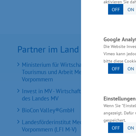
aktivieren Sie da
OFF
ON
Google Analyt
Partner im Land
Die Website Inves
Vimeo kann jedoc
bitte diese Cooki
Ministerium für Wirtschaft, Infrastruktur,
OFF
ON
Tourismus und Arbeit Mecklenburg-
Vorpommern
Invest in MV - Wirtschaftsfördergesellschaft
des Landes MV
Einstellunge
Wenn Sie "Einste
BioCon Valley®GmbH
angezeigt. Dafür 
gespeichert.
Landesförderinstitut Mecklenburg-
OFF
ON
Vorpommern (LFI M-V)