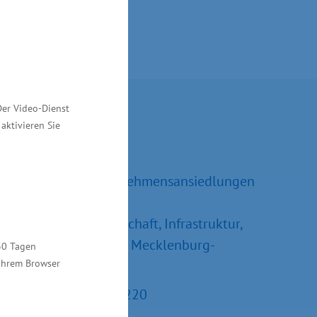
Kontakt
Der Video-Dienst
aktivieren Sie
Ralf Sippel
Referatsleiter Unternehmensansiedlungen
und –erweiterungen
Ministerium für Wirtschaft, Infrastruktur,
Tourismus und Arbeit Mecklenburg-
30 Tagen
 Ihrem Browser
Vorpommern
Tel.: +49 385 588-15220