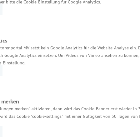
her bitte die Cookie-Einstellung für Google Analytics.
ics
Services
torenportal MV setzt kein Google Analytics für die Website-Analyse ein. 
h Google Analytics einsetzen. Um Videos von Vimeo ansehen zu können, 
e-Einstellung.
Kontakt für Investoren
Einheitlicher Ansprechpartner
MV Serviceportal
n merken
Aktuelle Broschüren und Downloads
llungen merken" aktivieren, dann wird das Cookie-Banner erst wieder in 
Aktuelle Meldungen
wird das Cookie "cookie-settings" mit einer Gültigkeit von 30 Tagen von
Impressum
Datenschutz