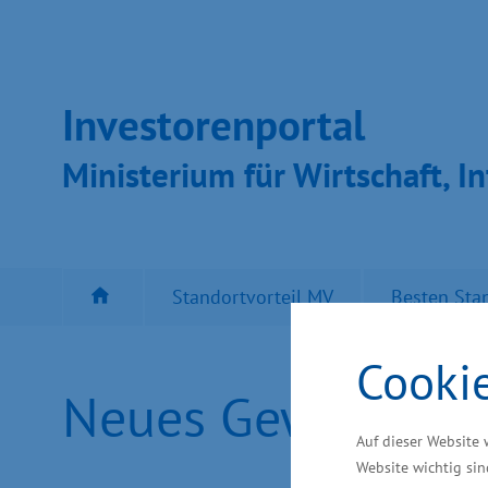
Inves­toren­por­tal
Ministeri­um für Wirt­schaft, In
Standortvorteil MV
Besten Sta
Cooki
Neues Gewerbegeb
Auf dieser Website 
Website wichtig sin