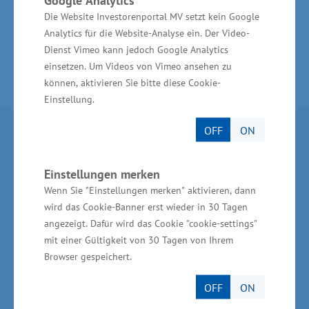
Google Analytics
Zurück zur Übersicht
Die Website Investorenportal MV setzt kein Google
Analytics für die Website-Analyse ein. Der Video-
Dienst Vimeo kann jedoch Google Analytics
einsetzen. Um Videos von Vimeo ansehen zu
können, aktivieren Sie bitte diese Cookie-
Einstellung.
OFF
ON
Partner im Land
Einstellungen merken
Ministerium für Wirtschaft, Infrastruktur,
Wenn Sie "Einstellungen merken" aktivieren, dann
Tourismus und Arbeit Mecklenburg-Vorpommern
wird das Cookie-Banner erst wieder in 30 Tagen
Invest in MV - Wirtschaftsfördergesellschaft des
angezeigt. Dafür wird das Cookie "cookie-settings"
Landes MV
mit einer Gültigkeit von 30 Tagen von Ihrem
Browser gespeichert.
BioCon Valley®GmbH
OFF
ON
Landesförderinstitut Mecklenburg-Vorpommern
(LFI M-V)