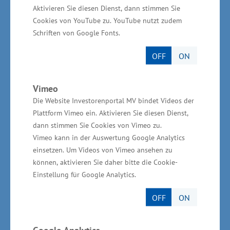
Empfangs- und Tresenanlagen sowie auf Möbel
Aktivieren Sie diesen Dienst, dann stimmen Sie
Cookies von YouTube zu. YouTube nutzt zudem
und Möbelteile ausgerichtet, die in
Schriften von Google Fonts.
medizinischen Einrichtungen den
Hygienevorschriften entsprechen.
OFF
ON
Wirtschaftsministerium unterstützt vor Ort
Vimeo
Die Website Investorenportal MV bindet Videos der
Plattform Vimeo ein. Aktivieren Sie diesen Dienst,
Die Gesamtinvestitionen der
dann stimmen Sie Cookies von Vimeo zu.
Unternehmenserweiterung betragen 369.000
Vimeo kann in der Auswertung Google Analytics
Euro. Das Wirtschaftsministerium unterstützt
einsetzen. Um Videos von Vimeo ansehen zu
das Vorhaben mit Mitteln aus der
können, aktivieren Sie daher bitte die Cookie-
Einstellung für Google Analytics.
Gemeinschaftsaufgabe „Verbesserung der
regionalen Wirtschaftsstruktur“ (GRW) in Höhe
OFF
ON
von 166.000 Euro.