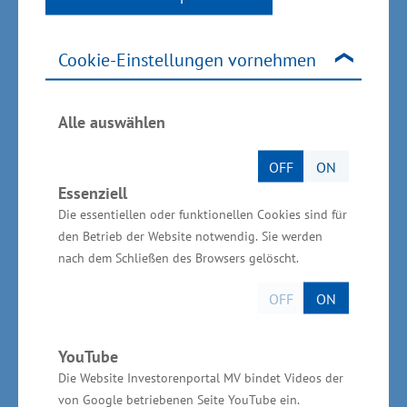
„Mit Blick auf die demografische Lage und die
Cookie-Einstellungen vornehmen
schrumpfenden Binnenmärkte kommt dem
überregionalen Geschäft für heimische
Unternehmen künftig eine noch größere
Alle auswählen
Bedeutung zu. Hier gilt es vorausschauend zu
OFF
ON
planen. Wir brauchen mehr Firmen, die in neue
Essenziell
Märkte investieren. Dies sichert und schafft Jobs
Die essentiellen oder funktionellen Cookies sind für
bei uns in Mecklenburg-Vorpommern“, so Glawe
den Betrieb der Website notwendig. Sie werden
weiter. Zum Produktionsprogramm des
nach dem Schließen des Browsers gelöscht.
Unternehmens zählen beispielsweise die
OFF
ON
Herstellung von Einbauschränken, Konferenz-
und Esstische, Küchen, Badmobiliar sowie
YouTube
komplette Inneneinbauten. Darüber hinaus ist
Die Website Investorenportal MV bindet Videos der
das Produktionsprogramm auf Ladenbau,
von Google betriebenen Seite YouTube ein.