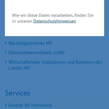
TBI Technologie-Beratungs-Institut GmbH
Wie wir diese Daten verarbeiten, finden Sie
GSA - Gesellschaft für Struktur &
in unseren
Datenschutzhinweisen
Arbeitsmarktentwicklung mbH
GründerMV
Nachfolgezentrale MV
Unternehmerverbände in MV
Wirtschaftsnahe Institutionen und Kammern des
Landes MV
Services
Kontakt für Investoren