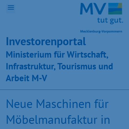
Inves­toren­por­tal
Ministeri­um für Wirt­schaft,
Infra­struk­tur, Tou­ris­mus und
Ar­beit M-V
Neue Maschinen für
Möbelmanufaktur in