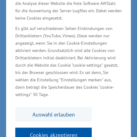
für Wirtschaft, Bau und Tourismus Harry Glawe.
die Analyse dieser Website die freie Software AWStats
für die Auswertung der Server-Logfiles ein. Dabei werden
keine Cookies eingesetzt.
Investitionen in neue Märkte
Es gibt auf verschiedenen Seiten Einbindungen von
Drittanbietern (YouTube, Vimeo). Diese werden nur
Für den Betrieb ist der Kauf eines CNC-
angezeigt, wenn Sie in den Cookie-Einstellungen
gesteuerten Bearbeitungszentrums zum Fräsen
aktiviert werden. Grundsätzlich sind alle Cookies von
Drittanbietern initial deaktiviert. Bei Aktivierung wird
und Bohren von einzelnen Werkstücken sowie
durch die Website das Cookie "cookie-settings" gesetzt,
eine automatische Plattenaufteilsäge zum
bis der Browser geschlossen wird. Es sei denn, Sie
ausrissfreien und maßgenauen Aufteilen von
wählen die Einstellung "Einstellungen merken" aus,
beschichteten und unbeschichteten Platten
dann beträgt die Speicherdauer des Cookies "cookie-
settings" 30 Tage.
geplant. Ziel der Erweiterung ist nach
Unternehmensangaben unter anderem, den
bestehenden Marktanteil der überwiegend
Auswahl erlauben
überregionalen Kundschaft zu sichern und
weiter auszudehnen.
Cookies akzeptieren