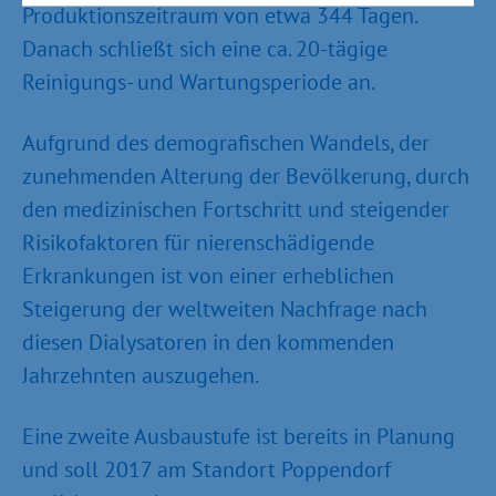
Produktionszeitraum von etwa 344 Tagen.
Danach schließt sich eine ca. 20-tägige
Reinigungs- und Wartungsperiode an.
Aufgrund des demografischen Wandels, der
zunehmenden Alterung der Bevölkerung, durch
den medizinischen Fortschritt und steigender
Risikofaktoren für nierenschädigende
Erkrankungen ist von einer erheblichen
Steigerung der weltweiten Nachfrage nach
diesen Dialysatoren in den kommenden
Jahrzehnten auszugehen.
Eine zweite Ausbaustufe ist bereits in Planung
und soll 2017 am Standort Poppendorf