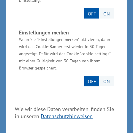
Einstellung.
OFF
ON
Weitere Informationen zum Unternehmen
Einstellungen merken
Wenn Sie "Einstellungen merken" aktivieren, dann
Die CLEARUM GmbH ist ein Unternehmen,
wird das Cookie-Banner erst wieder in 30 Tagen
welches auf die Herstellung von
angezeigt. Dafür wird das Cookie "cookie-settings"
Hohlfasermembranen für medizinische
mit einer Gültigkeit von 30 Tagen von Ihrem
Anwendungen spezialisiert ist. Geschäftsführer
Browser gespeichert.
des Unternehmens sind Dr. Torsten Klein und
OFF
ON
Jens Sieder.
Die technologischen Anforderungen des
Wie wir diese Daten verarbeiten, finden Sie
herzustellenden Produktes erfordern eine
in unseren
Datenschutzhinweisen
konstante kontinuierliche Produktion im 24-
Stundenbetrieb über einen geschlossenen