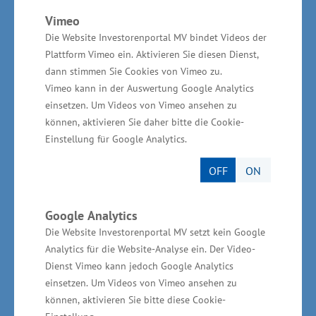
im Rahmen der Verbundforschung, also
Vimeo
Kooperationen zwischen Unternehmen und
Die Website Investorenportal MV bindet Videos der
Plattform Vimeo ein. Aktivieren Sie diesen Dienst,
Wissenschaft, gibt es
dann stimmen Sie Cookies von Vimeo zu.
Unterstützungsmöglichkeiten, Projekte mit
Vimeo kann in der Auswertung Google Analytics
wissenschaftlichen Partnern zu fördern, um im
einsetzen. Um Videos von Vimeo ansehen zu
Ergebnis zu mehr marktfähigen Produkten zu
können, aktivieren Sie daher bitte die Cookie-
Einstellung für Google Analytics.
kommen", so Rudolph. Für die Förderung von
Forschung, Entwicklung und Innovation in
OFF
ON
Mecklenburg-Vorpommern stellt das
Wirtschaftsministerium in der EU-Förderperiode
Google Analytics
2014 bis 2020 Mittel in Höhe von insgesamt
Die Website Investorenportal MV setzt kein Google
168 Millionen Eu-ro aus Mitteln des
Analytics für die Website-Analyse ein. Der Video-
Dienst Vimeo kann jedoch Google Analytics
Europäischen Fonds für regionale Entwick-lung
einsetzen. Um Videos von Vimeo ansehen zu
(EFRE) zur Verfügung.
können, aktivieren Sie bitte diese Cookie-