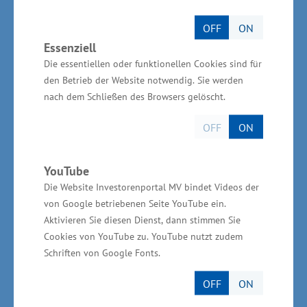
Wissenschaft erobern immer mehr Produkte aus
Mecklenburg-Vorpommern den Weltmarkt.
OFF
ON
CLEARUM will Forschung, Entwicklung,
Essenziell
Innovation und Produktion marktorientiert
Die essentiellen oder funktionellen Cookies sind für
den Betrieb der Website notwendig. Sie werden
verzahnen. Das Wirtschaftsministerium wird
nach dem Schließen des Browsers gelöscht.
dabei unterstützen", sagte Rudolph.
OFF
ON
Zusammenarbeit mit Hochschulen ausbauen
YouTube
Die Website Investorenportal MV bindet Videos der
von Google betriebenen Seite YouTube ein.
Der Staatssekretär regte vor Ort die verstärkte
Aktivieren Sie diesen Dienst, dann stimmen Sie
Cookies von YouTube zu. YouTube nutzt zudem
Zusammenarbeit von noch mehr heimischen
Schriften von Google Fonts.
Unternehmen mit Universitäten, Hochschulen
und außeruniversitären Forschungsinstituten
OFF
ON
Mecklenburg-Vorpommerns an. "Insbesondere