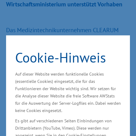
Wirtschaftsministerium unterstützt Vorhaben
Das Medizintechnikunternehmen CLEARUM
entwickelt, produziert und verkauft
maßgeschneiderte Membranen für
Cookie-Hinweis
Dialysatoren. Diese werden für die Dialyse bei
nierenkranken Patienten benötigt. Das
Auf dieser Website werden funktionelle Cookies
Gesamtvolumen der Investition in der ersten
(essentielle Cookies) eingesetzt, die für das
Ausbaustufe beläuft sich nach Angaben von
Funktionieren der Website wichtig sind. Wir setzen für
CLEARUM auf über 18 Millionen Euro. Das
die Analyse dieser Website die freie Software AWStats
Wirtschaftsministerium unterstützt das
für die Auswertung der Server-Logfiles ein. Dabei werden
keine Cookies eingesetzt.
Vorhaben mit Mitteln aus der
Gemeinschaftsaufgabe "Verbesserung der
Es gibt auf verschiedenen Seiten Einbindungen von
Drittanbietern (YouTube, Vimeo). Diese werden nur
regionalen Wirtschaftsstruktur" (GRW) in Höhe
angezeigt, wenn Sie in den Cookie-Einstellungen