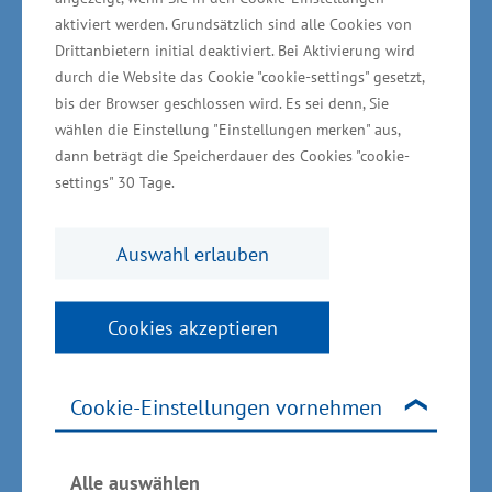
von rund 4,84 Millionen Euro.
aktiviert werden. Grundsätzlich sind alle Cookies von
Drittanbietern initial deaktiviert. Bei Aktivierung wird
durch die Website das Cookie "cookie-settings" gesetzt,
Mutig neue Märkte erobern
bis der Browser geschlossen wird. Es sei denn, Sie
wählen die Einstellung "Einstellungen merken" aus,
dann beträgt die Speicherdauer des Cookies "cookie-
settings" 30 Tage.
Wirtschaftsstaatssekretär Rudolph machte vor
Ort deutlich, wie wichtig es ist, dass
Auswahl erlauben
Unternehmen mit den in Mecklenburg-
Vorpommern produzierten Produkten mutig
Cookies akzeptieren
neue Märkte erschließen, und das weltweit.
"Entscheidend ist, dass das bei uns im Land
aufgebaute Know-how auch hier bei uns im
Cookie-Einstellungen vornehmen
Land Wertschöpfung generiert. Durch den
klugen Verbund von Wirtschaft und
Alle auswählen