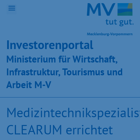
Inves­toren­por­tal
Ministeri­um für Wirt­schaft,
Infra­struk­tur, Tou­ris­mus und
Ar­beit M-V
Medizintechnikspezialis
CLEARUM errichtet