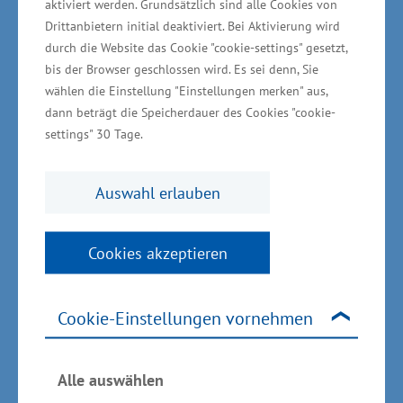
aktiviert werden. Grundsätzlich sind alle Cookies von
Die ZIM Flugsitz GmbH ist ein Hersteller von
Drittanbietern initial deaktiviert. Bei Aktivierung wird
durch die Website das Cookie "cookie-settings" gesetzt,
gewichtsoptimierten Flugzeugsitzen für die
bis der Browser geschlossen wird. Es sei denn, Sie
Economy, Premium Economy und Business
wählen die Einstellung "Einstellungen merken" aus,
Klasse. "Wir bekennen uns zu unserem Hauptsitz
dann beträgt die Speicherdauer des Cookies "cookie-
in Markdorf. In der Nähe zum Hamburger Hafen
settings" 30 Tage.
und einem in Hamburg ansässigen
Flugzeugbauer sehen wir jedoch deutliche
Auswahl erlauben
Vorteile", erklärt Geschäftsführerin Angelika
Zimmermann der ZIM Flugsitz GmbH die
Cookies akzeptieren
Entscheidung. Gegenwärtig laufen die
Gespräche zu dem Ansiedlungsvorhaben.
Cookie-Einstellungen vornehmen
"Geplant ist, dass voraussichtlich mehr als 50
neue Arbeitsplätze entstehen. Das werden vor
allem wissensbasierte Arbeitsplätze im
Alle auswählen