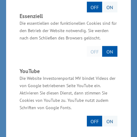
verarbeitenden Gewerbe sein", so Glawe weiter.
OFF
ON
Essenziell
Weitere Informationen zum Unternehmen
Die essentiellen oder funktionellen Cookies sind für
den Betrieb der Website notwendig. Sie werden
Die Flugsitze werden individuell nach den
nach dem Schließen des Browsers gelöscht.
Vorstellungen der Airlines entwickelt. Das im
OFF
ON
Jahr 2009 gegründete Unternehmen hat sich
bei internationalen Airlines mit der
YouTube
Produktqualität "Made in Germany" einen
Die Website Investorenportal MV bindet Videos der
Namen gemacht. Rund 55.000 Flugzeugsitze
von Google betriebenen Seite YouTube ein.
aus der Produktion der ZIM Flugsitz GmbH sind
Aktivieren Sie diesen Dienst, dann stimmen Sie
derzeit in Flugzeugen weltweit unterwegs. Das
Cookies von YouTube zu. YouTube nutzt zudem
Schriften von Google Fonts.
inhabergeführte Unternehmen aus dem
Bodenseekreis beschäftigt 140 Mitarbeiter in
OFF
ON
der Entwicklung, Produktion und Verwaltung.