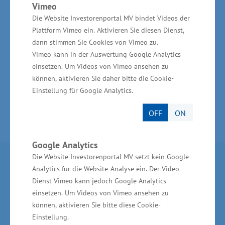
Vimeo
Die Website Investorenportal MV bindet Videos der
Quelle: Pressemitteilung Nr. 321/15 - Ministerium
Plattform Vimeo ein. Aktivieren Sie diesen Dienst,
für Wirtschaft, Bau und Tourismus MV
dann stimmen Sie Cookies von Vimeo zu.
Vimeo kann in der Auswertung Google Analytics
einsetzen. Um Videos von Vimeo ansehen zu
Zurück zur Übersicht
können, aktivieren Sie daher bitte die Cookie-
Einstellung für Google Analytics.
OFF
ON
Google Analytics
Die Website Investorenportal MV setzt kein Google
Partner im Land
Analytics für die Website-Analyse ein. Der Video-
Dienst Vimeo kann jedoch Google Analytics
Ministerium für Wirtschaft, Infrastruktur,
einsetzen. Um Videos von Vimeo ansehen zu
Tourismus und Arbeit Mecklenburg-Vorpommern
können, aktivieren Sie bitte diese Cookie-
Einstellung.
Invest in MV - Wirtschaftsfördergesellschaft des