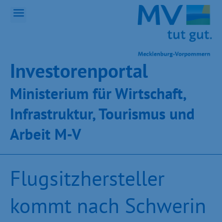
Inves­toren­por­tal
Ministeri­um für Wirt­schaft,
Infra­struk­tur, Tou­ris­mus und
Ar­beit M-V
Flugsitzhersteller
kommt nach Schwerin