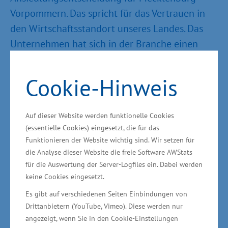
Vorpommern. Das spricht für das Vertrauen in
den Wirtschaftsstandort unseres Landes. Das
Unternehmen hat sich in der Branche einen
Namen innerhalb kürzester Zeit aufgebaut. Bei
ZIM ist darüber hinaus die Nähe Schwerins zur
Cookie-Hinweis
Metropolregion Hamburg von Vorteil", sagte der
Minister für Wirtschaft, Bau und Tourismus
Auf dieser Website werden funktionelle Cookies
Harry Glawe am Dienstag. Bereits im Oktober
(essentielle Cookies) eingesetzt, die für das
sollen nach Unternehmensangaben die ersten
Funktionieren der Website wichtig sind. Wir setzen für
Vorarbeiten für die neue Produktionshalle mit
die Analyse dieser Website die freie Software AWStats
einer Fläche von 7.500 Quadratmetern
für die Auswertung der Server-Logfiles ein. Dabei werden
keine Cookies eingesetzt.
erfolgen.
Es gibt auf verschiedenen Seiten Einbindungen von
Drittanbietern (YouTube, Vimeo). Diese werden nur
Mehr als 50 neue Jobs sollen entstehen
angezeigt, wenn Sie in den Cookie-Einstellungen