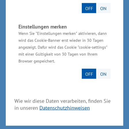
Landes MV
OFF
ON
BioCon Valley®GmbH
Einstellungen merken
Landesförderinstitut Mecklenburg-Vorpommern
Wenn Sie "Einstellungen merken" aktivieren, dann
(LFI M-V)
wird das Cookie-Banner erst wieder in 30 Tagen
TBI Technologie-Beratungs-Institut GmbH
angezeigt. Dafür wird das Cookie "cookie-settings"
mit einer Gültigkeit von 30 Tagen von Ihrem
GSA - Gesellschaft für Struktur &
Browser gespeichert.
Arbeitsmarktentwicklung mbH
OFF
ON
GründerMV
Nachfolgezentrale MV
Unternehmerverbände in MV
Wie wir diese Daten verarbeiten, finden Sie
in unseren
Datenschutzhinweisen
Wirtschaftsnahe Institutionen und Kammern des
Landes MV