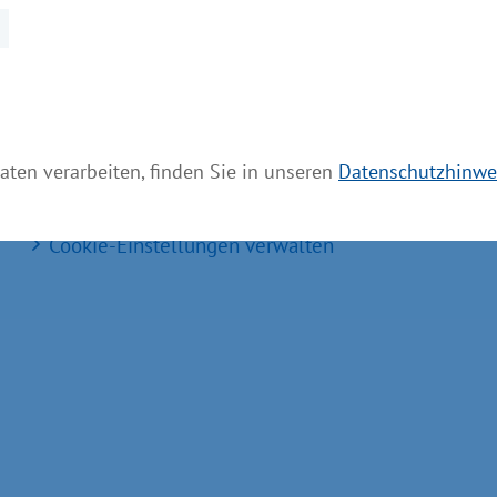
Aktuelle Meldungen
Impressum
Datenschutz
Bildnachweis
aten verarbeiten, finden Sie in unseren
Datenschutzhinwe
Barrierefreiheit
Cookie-Einstellungen verwalten