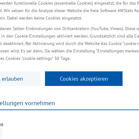
en für Absolventen in Meckl
werden funktionelle Cookies (essentielle Cookies) eingesetzt, die für das 
d. Wir setzen für die Analyse dieser Website die freie Software AWStats f
iven Austausch nutzen
 ein. Dabei werden keine Cookies eingesetzt.
iedenen Seiten Einbindungen von Drittanbietern (YouTube, Vimeo). Diese 
 in den Cookie-Einstellungen aktiviert werden. Grundsätzlich sind alle C
al deaktiviert. Bei Aktivierung wird durch die Website das Cookie "cookie-s
haft, Bau und Tourismus
ssen wird. Es sei denn, Sie wählen die Einstellung "Einstellungen merken
es Cookies "cookie-settings" 30 Tage.
 erlauben
Cookies akzeptieren
er erste „Career Day Automotive“ für Studierende un
taltung war, die zukünftigen Berufseinsteiger mit po
auchen die Automobil-Unternehmen Vordenker aus de
tellungen vornehmen
nformationstechnik bieten sich vielfältige Beschäft
e attraktive Arbeitsfelder. Die Veranstaltung bring
en
 Bau und Tourismus Harry Glawe vor Ort.