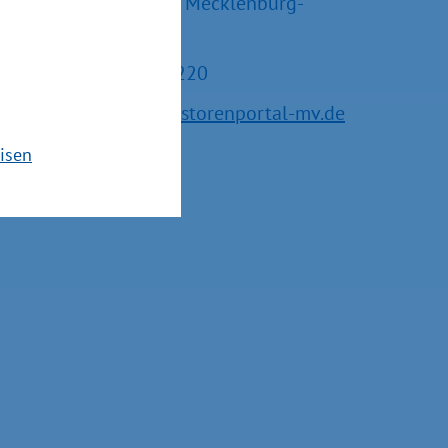
Tourismus und Arbeit Mecklenburg-
Vorpommern
Tel.: +49 385 588-15220
E-Mail:
service@investorenportal-mv.de
isen