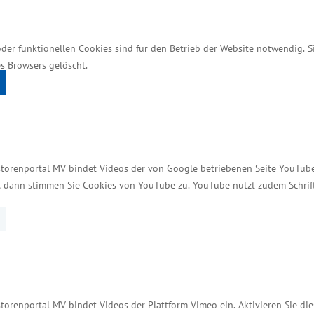
enten und Unternehmern sind die besten. Durch den 
 kennenzulernen, ein Thema für eine Abschlussarbeit 
oder funktionellen Cookies sind für den Betrieb der Website notwendig. 
s Browsers gelöscht.
kshops und Vorträgen. Sie informierten über Arbeits
gsunterlagencheck an. Aus der Automotive-Branche
 Rostock und Greifswald auch die Hydraulik Nord Flu
 SE sowie die Webasto Neubrandenburg GmbH.
storenportal MV bindet Videos der von Google betriebenen Seite YouTube 
t, dann stimmen Sie Cookies von YouTube zu. YouTube nutzt zudem Schri
 in den Fachrichtungen Maschinenbau, Elektrotechni
rden gesucht“, sagte Glawe. Mehr als 20 Unternehme
afteten 2014 die rund 3.500 Mitarbeiter einen Jahre
sität Rostock, der Fachschaftsrat Maschinenbau,das 
torenportal MV bindet Videos der Plattform Vimeo ein. Aktivieren Sie di
singenieure. Wirtschaftsminister Glawe dankte den O