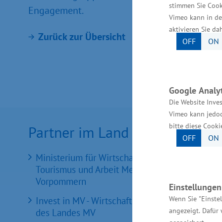
stimmen Sie Cook
Engagement.
Vimeo kann in de
aktivieren Sie da
Zurück zur Übersicht
OFF
ON
Google Analyt
Die Website Inves
Vimeo kann jedoc
bitte diese Cooki
Partner im Land
OFF
ON
Ministerium für Wirtschaft, Infrastruktur,
Tourismus und Arbeit Mecklenburg-
Vorpommern
Einstellunge
Wenn Sie "Einste
Invest in MV - Wirtschaftsfördergesellschaft
angezeigt. Dafür 
des Landes MV