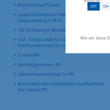
gespeichert.
BioCon Valley®GmbH
OFF
ON
Landesförderinstitut Mecklenburg-
Vorpommern (LFI M-V)
TBI Technologie-Beratungs-Institut GmbH
Wie wir diese D
GSA - Gesellschaft für Struktur &
Arbeitsmarktentwicklung mbH
GründerMV
Nachfolgezentrale MV
Unternehmerverbände in MV
Wirtschaftsnahe Institutionen und Kammern
des Landes MV