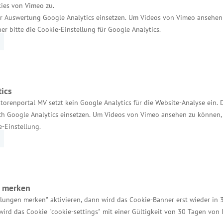
ies von Vimeo zu.
r Auswertung Google Analytics einsetzen. Um Videos von Vimeo ansehen
her bitte die Cookie-Einstellung für Google Analytics.
ics
torenportal MV setzt kein Google Analytics für die Website-Analyse ein. 
h Google Analytics einsetzen. Um Videos von Vimeo ansehen zu können, 
e-Einstellung.
Services
Kontakt für Investoren
Einheitlicher Ansprechpartner
n merken
MV Serviceportal
llungen merken" aktivieren, dann wird das Cookie-Banner erst wieder in 
wird das Cookie "cookie-settings" mit einer Gültigkeit von 30 Tagen von
Aktuelle Broschüren und Downloads