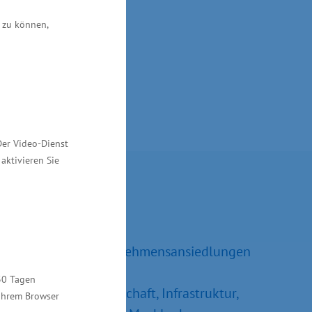
 zu können,
Der Video-Dienst
aktivieren Sie
Kontakt
Ralf Sippel
Referatsleiter Unternehmensansiedlungen
und –erweiterungen
30 Tagen
Ministerium für Wirtschaft, Infrastruktur,
 Ihrem Browser