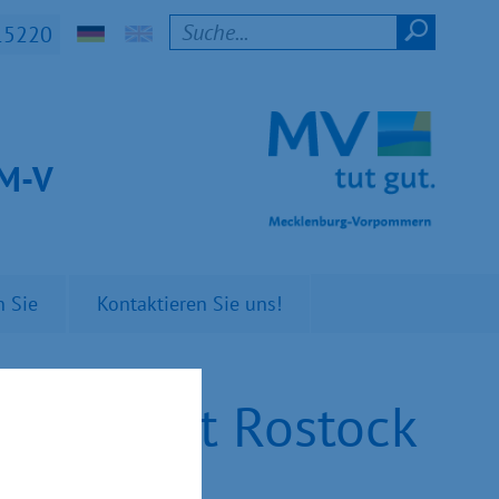
15220
t M-V
n Sie
Kontaktieren Sie uns!
niversität Rostock