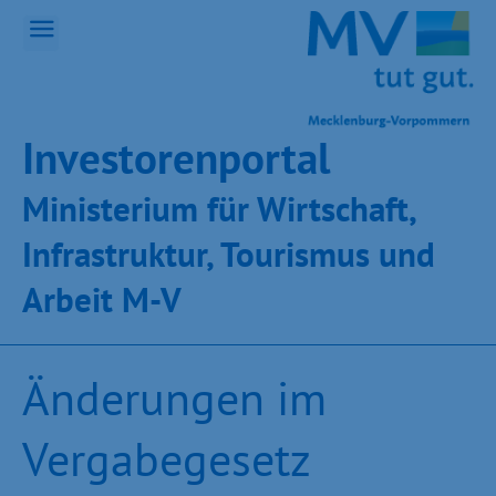
Inves­toren­por­tal
Ministeri­um für Wirt­schaft,
Infra­struk­tur, Tou­ris­mus und
Ar­beit M-V
Änderungen im
Vergabegesetz