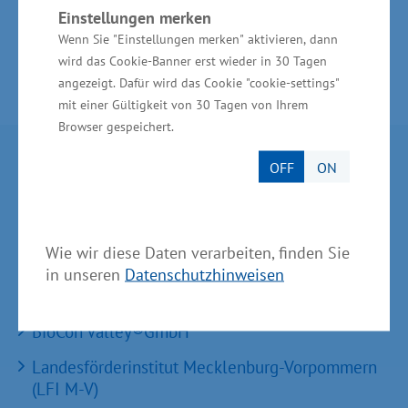
Einstellungen merken
Wenn Sie "Einstellungen merken" aktivieren, dann
wird das Cookie-Banner erst wieder in 30 Tagen
angezeigt. Dafür wird das Cookie "cookie-settings"
mit einer Gültigkeit von 30 Tagen von Ihrem
Browser gespeichert.
Partner im Land
OFF
ON
Ministerium für Wirtschaft, Infrastruktur,
Tourismus und Arbeit Mecklenburg-Vorpommern
Wie wir diese Daten verarbeiten, finden Sie
Invest in MV - Wirtschaftsfördergesellschaft des
in unseren
Datenschutzhinweisen
Landes MV
BioCon Valley®GmbH
Landesförderinstitut Mecklenburg-Vorpommern
(LFI M-V)