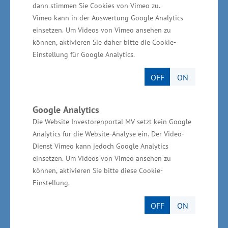
und die Information in Textform zugelassen.
dann stimmen Sie Cookies von Vimeo zu.
Textform bedeutet, dass jetzt auch
Vimeo kann in der Auswertung Google Analytics
einsetzen. Um Videos von Vimeo ansehen zu
Rückmeldungen per Fax oder Email möglich
können, aktivieren Sie daher bitte die Cookie-
sind. Zusätzlich wird das Gesetz entfristet. "Die
Einstellung für Google Analytics.
veränderten Regelungen sollen die Praxis der
öffentlichen Auftragsvergabe in Mecklenburg-
OFF
ON
Vorpommern und die Rahmenbedingungen für
mittelständische Unternehmen im Bereich der
Google Analytics
Die Website Investorenportal MV setzt kein Google
öffentlichen Auftragsvergabe verbessern",
Analytics für die Website-Analyse ein. Der Video-
betonte Glawe.
Dienst Vimeo kann jedoch Google Analytics
einsetzen. Um Videos von Vimeo ansehen zu
können, aktivieren Sie bitte diese Cookie-
Quelle: Pressemitteilung Nr. 401/15 - Ministerium
Einstellung.
für Wirtschaft, Bau und Tourismus MV
OFF
ON
Zurück zur Übersicht