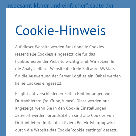
insgesamt klarer und einfacher", sagte der
Minister für Wirtschaft, Bau und Tourismus
Harry Glawe in Schwerin.
Cookie-Hinweis
Auf dieser Website werden funktionelle Cookies
Mindestlohn für alle öffentlichen Aufträge und
(essentielle Cookies) eingesetzt, die für das
Erhöhung der "Aufgreifschwelle"
Funktionieren der Website wichtig sind. Wir setzen für
die Analyse dieser Website die freie Software AWStats
für die Auswertung der Server-Logfiles ein. Dabei werden
keine Cookies eingesetzt.
Die Änderung des Vergabegesetzes steht im
Zusammenhang mit dem Inkrafttreten des
Es gibt auf verschiedenen Seiten Einbindungen von
Drittanbietern (YouTube, Vimeo). Diese werden nur
Mindestlohngesetzes des Bundes (MiLoG). Wie
angezeigt, wenn Sie in den Cookie-Einstellungen
bisher gilt bei öffentlichen Aufträgen als
aktiviert werden. Grundsätzlich sind alle Cookies von
Untergrenze der Mindestlohn in Höhe von 8,50
Drittanbietern initial deaktiviert. Bei Aktivierung wird
Euro. Dies gilt auch für Berufsgruppen, in denen
durch die Website das Cookie "cookie-settings" gesetzt,