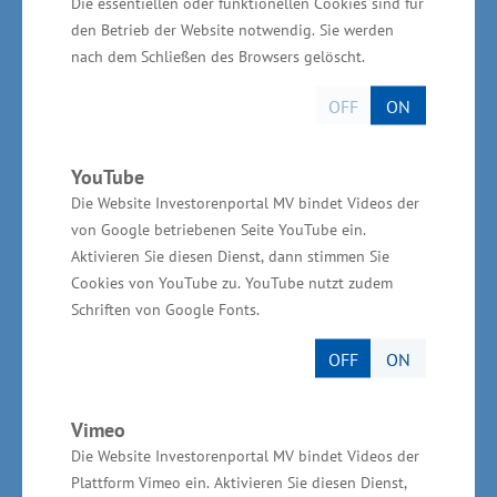
Die essentiellen oder funktionellen Cookies sind für
Glawe.
den Betrieb der Website notwendig. Sie werden
nach dem Schließen des Browsers gelöscht.
Verfahrens-Erleichterungen für Unternehmen
OFF
ON
und Vergabestellen
YouTube
Die Website Investorenportal MV bindet Videos der
von Google betriebenen Seite YouTube ein.
Der Gesetzentwurf sieht zudem großzügige
Aktivieren Sie diesen Dienst, dann stimmen Sie
sogenannte "Bagatellgrenzen" vor. Künftig gilt
Cookies von YouTube zu. YouTube nutzt zudem
das Gesetz für Bauleistungen erst ab einem
Schriften von Google Fonts.
Wert von mehr als 50.000 Euro, für Liefer- und
OFF
ON
Dienstleistungen ab einem Wert von mehr als
10.000 Euro. Um Bürokratie- und Prozesskosten
Vimeo
zu verringern, wird auf eine Information
Die Website Investorenportal MV bindet Videos der
unterlegener Bieter in Schriftform verzichtet
Plattform Vimeo ein. Aktivieren Sie diesen Dienst,