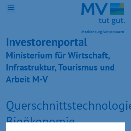
Inves­toren­por­tal
Ministeri­um für Wirt­schaft,
Infra­struk­tur, Tou­ris­mus und
Ar­beit M-V
Querschnittstechnologi
Bioökonomie