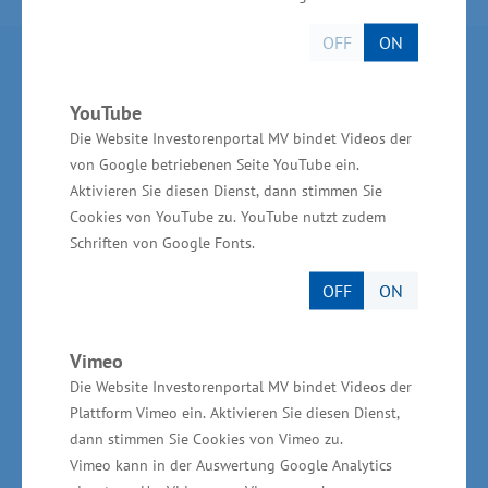
OFF
ON
Partner im Land
YouTube
Ministerium für Wirtschaft, Infrastruktur,
Die Website Investorenportal MV bindet Videos der
Tourismus und Arbeit Mecklenburg-Vorpommern
von Google betriebenen Seite YouTube ein.
Aktivieren Sie diesen Dienst, dann stimmen Sie
Invest in MV - Wirtschaftsfördergesellschaft des
Cookies von YouTube zu. YouTube nutzt zudem
Landes MV
Schriften von Google Fonts.
BioCon Valley®GmbH
OFF
ON
Landesförderinstitut Mecklenburg-Vorpommern
(LFI M-V)
Vimeo
TBI Technologie-Beratungs-Institut GmbH
Die Website Investorenportal MV bindet Videos der
Plattform Vimeo ein. Aktivieren Sie diesen Dienst,
GSA - Gesellschaft für Struktur &
dann stimmen Sie Cookies von Vimeo zu.
Arbeitsmarktentwicklung mbH
Vimeo kann in der Auswertung Google Analytics