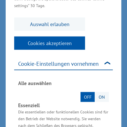
sowie auf die zwei Querschnittstechnologien
settings" 30 Tage.
Informations- und
Kommunikationstechnologien sowie
Auswahl erlauben
Bioökonomie gelegt.
Dieser Flyer enthält eine kurze Über­sicht über
Cookies akzeptieren
die Akteure, Ansprechpartner und
Schwerpunktberei­che der
Cookie-Einstellungen vornehmen
Querschnittstechnologie Bioökonomie.
Download (PDF, 2,97 MB)
Alle auswählen
Sie können diesen Flyer hier bestellen.
OFF
ON
Essenziell
Die essentiellen oder funktionellen Cookies sind für
den Betrieb der Website notwendig. Sie werden
nach dem Schließen des Browsers gelöscht.