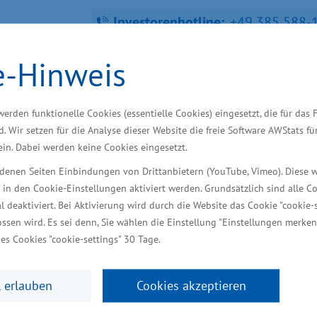
Investorenhotline:
+49 385 588-
e-Hinweis
fra­struk­tur, Tou­ris­mus und Ar­bei
werden funktionelle Cookies (essentielle Cookies) eingesetzt, die für das 
d. Wir setzen für die Analyse dieser Website die freie Software AWStats f
 ein. Dabei werden keine Cookies eingesetzt.
iedenen Seiten Einbindungen von Drittanbietern (YouTube, Vimeo). Diese 
 in den Cookie-Einstellungen aktiviert werden. Grundsätzlich sind alle C
ndort finden
Starke Branchen
Wir unterstütze
al deaktiviert. Bei Aktivierung wird durch die Website das Cookie "cookie-s
ssen wird. Es sei denn, Sie wählen die Einstellung "Einstellungen merken
es Cookies "cookie-settings" 30 Tage.
cklenburg-Vorpomme
 erlauben
Cookies akzeptieren