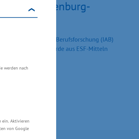
rn aus Mecklenburg-
ür Arbeitsmarkt- und Berufsforschung (IAB)
 durch. Die Studie wurde aus ESF-Mitteln
Sie werden nach
ein. Aktivieren
ften von Google