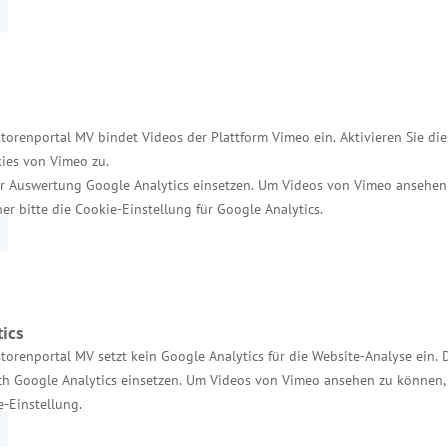
Services
Kontakt für Investoren
Einheitlicher Ansprechpartner
torenportal MV bindet Videos der Plattform Vimeo ein. Aktivieren Sie di
MV Serviceportal
ies von Vimeo zu.
r Auswertung Google Analytics einsetzen. Um Videos von Vimeo ansehen
Aktuelle Broschüren und Downloads
her bitte die Cookie-Einstellung für Google Analytics.
Aktuelle Meldungen
Impressum
Datenschutz
ics
Bildnachweis
torenportal MV setzt kein Google Analytics für die Website-Analyse ein. 
h Google Analytics einsetzen. Um Videos von Vimeo ansehen zu können, 
Barrierefreiheit
e-Einstellung.
Cookie-Einstellungen verwalten