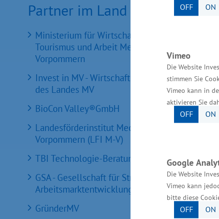
Partner im Land
OFF
ON
Ministerium für Wirtschaft, Infrastruktur,
Tourismus und Arbeit Mecklenburg-
Vimeo
Vorpommern
Die Website Inves
Invest in MV - Wirtschaftsfördergesellschaft
stimmen Sie Cook
des Landes MV
Vimeo kann in de
aktivieren Sie da
BioCon Valley®GmbH
OFF
ON
Landesförderinstitut Mecklenburg-
Vorpommern (LFI M-V)
TBI Technologie-Beratungs-Institut GmbH
Google Analyt
Die Website Inves
GSA - Gesellschaft für Struktur &
Vimeo kann jedoc
Arbeitsmarktentwicklung mbH
bitte diese Cooki
GründerMV
OFF
ON