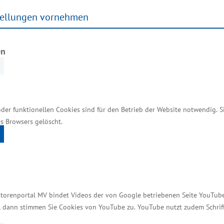
ftepotentials von Auspendle
tellungen vornehmen
willigkeit
en
(HdBA) Schwerin führte zusammen mit dem Institut f
zials von Auspendlern aus M-V und Rückkehrwilligen“
dete am 30.09.2020.
oder funktionellen Cookies sind für den Betrieb der Website notwendig. 
s Browsers gelöscht.
storenportal MV bindet Videos der von Google betriebenen Seite YouTube 
t, dann stimmen Sie Cookies von YouTube zu. YouTube nutzt zudem Schri