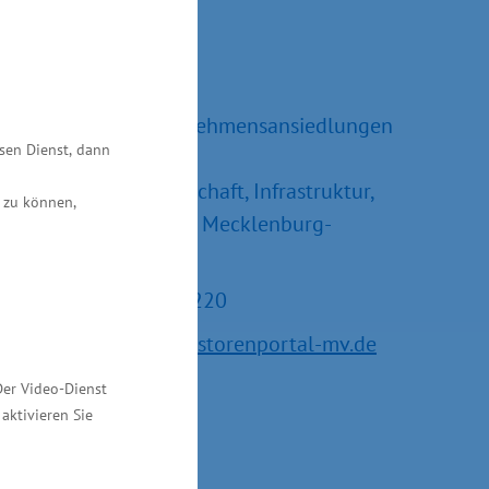
Kontakt
Ralf Sippel
Referatsleiter Unternehmensansiedlungen
esen Dienst, dann
und –erweiterungen
Ministerium für Wirtschaft, Infrastruktur,
 zu können,
Tourismus und Arbeit Mecklenburg-
Vorpommern
Tel.: +49 385 588-15220
E-Mail:
service@investorenportal-mv.de
Der Video-Dienst
aktivieren Sie