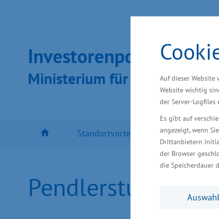
Cooki
Inves­toren­por­tal
Ministeri­um für Wirt­schaft, In
Auf dieser Website 
Website wichtig sin
der Server-Logfiles
Es gibt auf versch
angezeigt, wenn Sie
Standortvorteil MV
Besten Sta
Drittanbietern initi
der Browser geschlo
die Speicherdauer d
Pendlerstudie Me
Auswahl